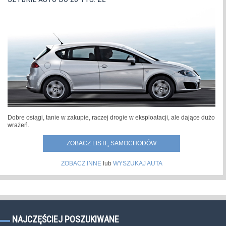
Dobre osiągi, tanie w zakupie, raczej drogie w eksploatacji, ale dające dużo
wrażeń.
ZOBACZ LISTĘ SAMOCHODÓW
ZOBACZ INNE
lub
WYSZUKAJ AUTA
NAJCZĘŚCIEJ POSZUKIWANE