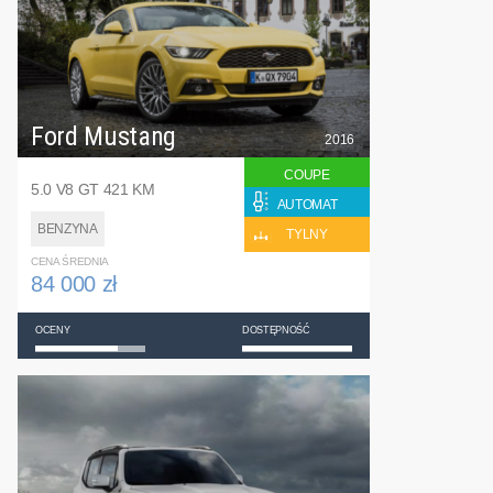
Ford Mustang
2016
COUPE
5.0 V8 GT 421 KM
AUTOMAT
BENZYNA
TYLNY
CENA ŚREDNIA
84 000 zł
OCENY
DOSTĘPNOŚĆ