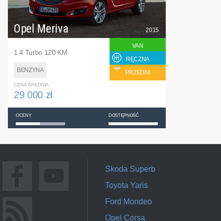
Opel Meriva
2015
VAN
1.4 Turbo 120 KM
RĘCZNA
BENZYNA
PRZEDNI
CENA ŚREDNIA
29 000 zł
OCENY
DOSTĘPNOŚĆ
Skoda Superb
Toyota Yaris
Ford Mondeo
Opel Corsa