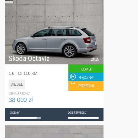
Skoda Octavia
2015
KOMBI
1.6 TDI 110 KM
RĘCZNA
DIESEL
PRZEDNI
CENA ŚREDNIA
38 000 zł
OCENY
DOSTĘPNOŚĆ