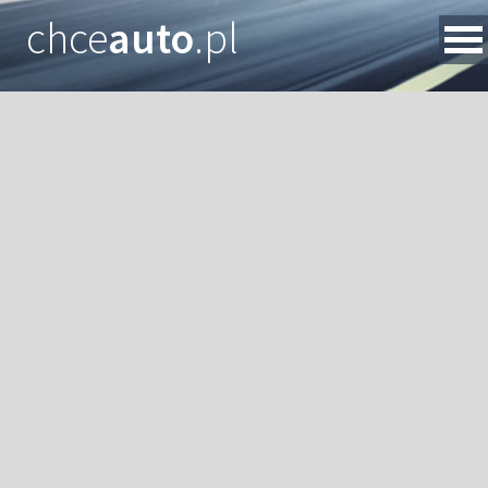
chce
auto
.pl