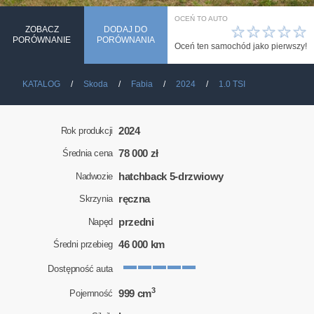
OCEŃ TO AUTO
☆
☆
☆
☆
☆
ZOBACZ
DODAJ DO
PORÓWNANIE
PORÓWNANIA
Oceń ten samochód jako pierwszy!
KATALOG
Skoda
Fabia
2024
1.0 TSI
2024
Rok produkcji
78 000 zł
Średnia cena
hatchback 5-drzwiowy
Nadwozie
ręczna
Skrzynia
przedni
Napęd
46 000 km
Średni przebieg
Dostępność auta
3
999 cm
Pojemność