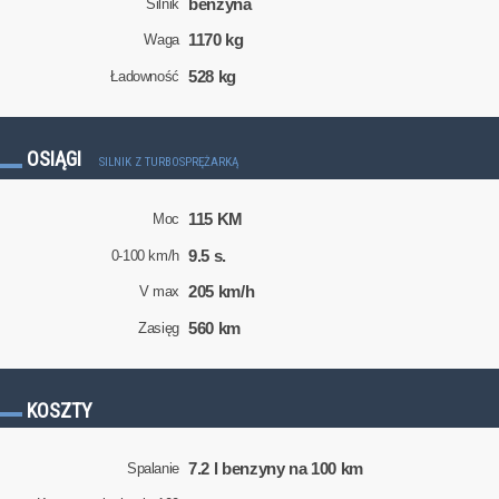
benzyna
Silnik
1170 kg
Waga
528 kg
Ładowność
OSIĄGI
SILNIK Z TURBOSPRĘŻARKĄ
115 KM
Moc
9.5 s.
0-100 km/h
205 km/h
V max
560 km
Zasięg
KOSZTY
7.2 l benzyny na 100 km
Spalanie