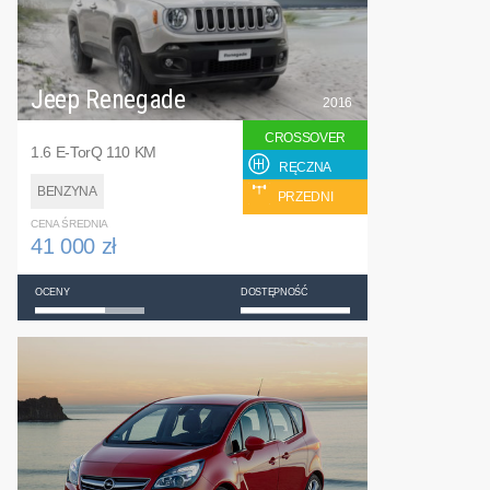
Jeep Renegade
2016
CROSSOVER
1.6 E-TorQ 110 KM
RĘCZNA
BENZYNA
PRZEDNI
CENA ŚREDNIA
41 000 zł
OCENY
DOSTĘPNOŚĆ