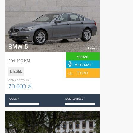
BMW 5
2015
SEDAN
20d 190 KM
AUTOMAT
DIESEL
TYLNY
CENA ŚREDNIA
70 000 zł
OCENY
DOSTĘPNOŚĆ