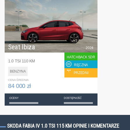
Seat Ibiza
2024
HATCHBACK 5DR
1.0 TSI 110 KM
RĘCZNA
BENZYNA
PRZEDNI
CENA ŚREDNIA
84 000 zł
OCENY
DOSTĘPNOŚĆ
SKODA FABIA IV 1.0 TSI 115 KM OPINIE I KOMENTARZE