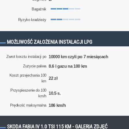
Bagażnik
Ryzyko kradzieży
MOŻLIWOŚĆ ZAŁOŻENIA INSTALACJI LPG
10000 km czyli po 7 miesiącach
Zwrot kosztu instalacji po
8.6 l gazu na 100 km
Zużycie paliwa
Koszt przejechania 100
22 zł
km
Przyspieszenie do 100
10.5 s.
km/h
186 km/h
Prędkość maksymalna
SKODA FABIA IV 1.0 TSI 115 KM - GALERIA ZDJĘĆ