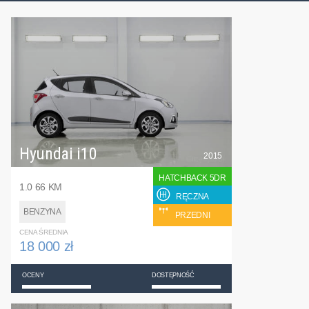
Hyundai i10
2015
HATCHBACK 5DR
1.0 66 KM
RĘCZNA
BENZYNA
PRZEDNI
CENA ŚREDNIA
18 000 zł
OCENY
DOSTĘPNOŚĆ