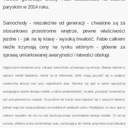
paryskim w 2014 roku.
Samochody - niezależnie od generacji - chwalone są za
stosunkowo przestronne wnętrze, pewne właściwości
jezdne i - jak na tę klasę - wysoką trwałość. Fabie całkiem
nieźle trzymają ceny na rynku wtórnym - głównie za
sprawą umiarkowanej awaryjności i łatwości obsługi.
Najgorszymi doradcami przy zakupie samochodu używanego są emocje. Dlatego właśnie w
opisach modeli kładziemy nacisk na te informacje, które mogą przydać się w podjęciu
ostatecznej decyzji oraz przy oględzinach auta. Staramy się ująć w opisie najczęściej
występujące usterki danego modelu, a także podpowiedzieć, na jakie „przygody” powinniśmy
być przygotowani po zakupie. Oczywiście nie każdy musi zgadzać się z naszymi opiniami,
jednak mają one swoje podstawy we wnikliwych analizach rynku. Pamiętajcie, że nasz opis w
żadnym wypadku nie ma na celu bezkrytycznego wychwalania danego modelu. To raczej
surowa, chłodna ocena konkretnego auta, zachęcająca do równie pesymistycznej kalkulacji