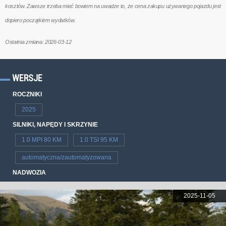
kosztów. Zawsze trzeba mieć bowiem na uwadze to, że cena zakupu używanego pojazdu jest
dopiero początkiem wydatków.
Ostatnia zmiana: 2026-03-12
WERSJE
ROCZNIKI
2025
SILNIKI, NAPĘDY I SKRZYNIE
1.0 MPI 80 KM
1.0 TSI 95 KM
automatyczna/zautomatyzowana
NADWOZIA
2025-11-05