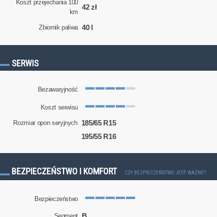
Koszt przejechania 100
42 zł
km
40 l
Zbiornik paliwa
SERWIS
Bezawaryjność
Koszt serwisu
185/65 R15
Rozmiar opon seryjnych
195/55 R16
BEZPIECZEŃSTWO I KOMFORT
CZY BEZPIECZEŃSTWO JEST WAŻNE?
Bezpieczeństwo
B
Segment