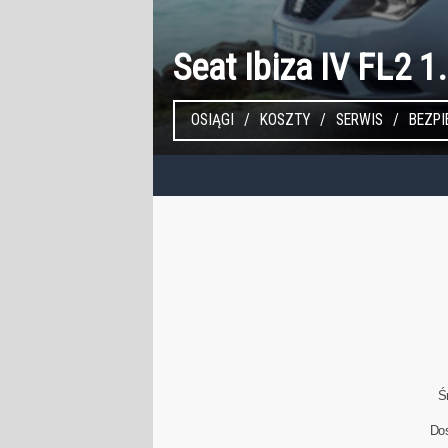
Seat Ibiza IV FL2 
OSIĄGI
KOSZTY
SERWIS
BEZP
Ś
Do