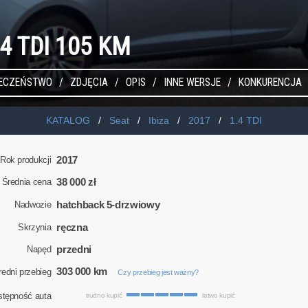
1.4 TDI 105 KM
IECZEŃSTWO
ZDJĘCIA
OPIS
INNE WERSJE
KONKURENCJA
KATALOG
Seat
Ibiza
2017
1.4 TDI
2017
Rok produkcji
38 000 zł
Średnia cena
hatchback 5-drzwiowy
Nadwozie
ręczna
Skrzynia
przedni
Napęd
303 000 km
redni przebieg
Czy przebieg jest ważny?
stępność auta
trudno kupić
łatwo kupić