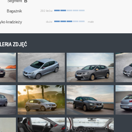
B
Segment
Bagażnik
292 litrów
yko kradzieży
duże
małe
GALERIA ZDJĘĆ