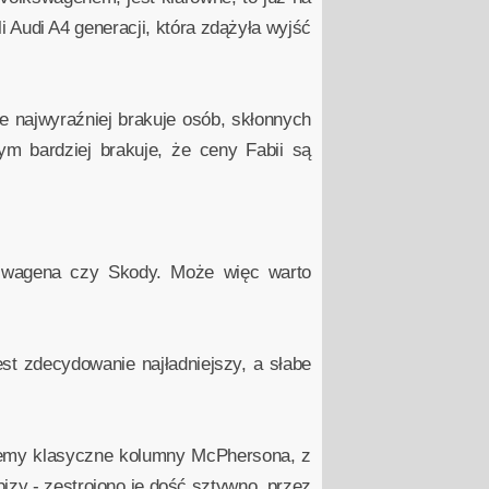
 Audi A4 generacji, która zdążyła wyjść
e najwyraźniej brakuje osób, skłonnych
ym bardziej brakuje, że ceny Fabii są
kswagena czy Skody. Może więc warto
t zdecydowanie najładniejszy, a słabe
dziemy klasyczne kolumny McPhersona, z
Ibizy - zestrojono je dość sztywno, przez