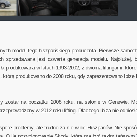
larnych modeli tego hiszpańskiego producenta. Pierwsze samoc
ch sprzedawana jest czwarta generacja modelu. Najdłużej, 
yła produkowana w latach 1993-2002, z dwoma liftingami, któ
ja, którą produkowano do 2008 roku, gdy zaprezentowano Ibizę I
ny został na początku 2008 roku, na salonie w Genewie. M
przeprowadzony w 2012 roku lifting. Dlaczego Ibiza nie odnios
spore problemy, ale trudno za nie winić Hiszpanów. Nie spos
a. O ile pozycjonowanie Skody, która ma być takim tańszym 