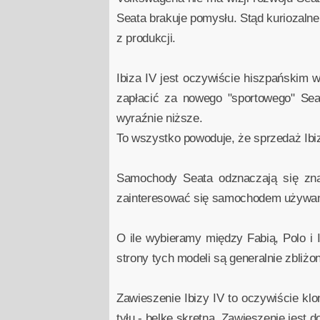
Seata brakuje pomysłu. Stąd kuriozalne
z produkcji.
Ibiza IV jest oczywiście hiszpańskim 
zapłacić za nowego "sportowego" Seat
wyraźnie niższe.
To wszystko powoduje, że sprzedaż Ibiz
Samochody Seata odznaczają się zna
zainteresować się samochodem używ
O ile wybieramy między Fabią, Polo i
strony tych modeli są generalnie zbliż
Zawieszenie Ibizy IV to oczywiście kl
tyłu - belkę skrętną. Zawieszenie jest d