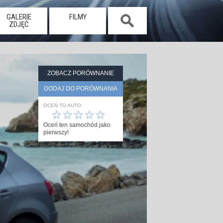
GALERIE
FILMY
ZDJĘĆ
ZOBACZ PORÓWNANIE
DODAJ DO PORÓWNANIA
OCEŃ TO AUTO
☆
☆
☆
☆
☆
Oceń ten samochód jako
pierwszy!