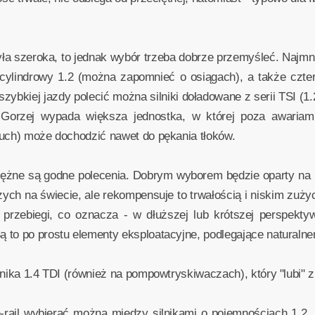
yła szeroka, to jednak wybór trzeba dobrze przemyśleć. Najmn
ycylindrowy 1.2 (można zapomnieć o osiągach), a także cztero
bkiej jazdy polecić można silniki doładowane z serii TSI (1.2 
 Gorzej wypada większa jednostka, w której poza awariam
cuch) może dochodzić nawet do pękania tłoków.
rężne są godne polecenia. Dobrym wyborem będzie oparty na 
zych na świecie, ale rekompensuje to trwałością i niskim zuż
e przebiegi, co oznacza - w dłuższej lub krótszej perspek
 to po prostu elementy eksploatacyjne, podlegające naturaln
lnika 1.4 TDI (również na pompowtryskiwaczach), który "lubi" z
ail wybierać można między silnikami o pojemnościach 1.2, 1