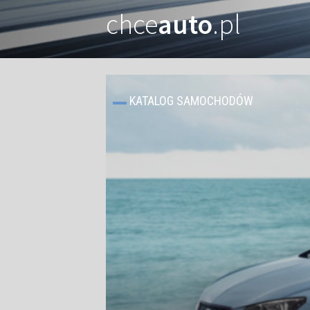
chce
auto
.pl
KATALOG SAMOCHODÓW