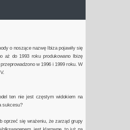
hody o noszące nazwę Ibiza pojawiły się
bo aż do 1993 roku produkowano Ibizę
re przeprowadzono w 1996 i 1999 roku. W
V.
odel ten nie jest częstym widokiem na
ła sukcesu?
ób oprzeć się wrażeniu, że zarząd grupy
Volkswagenem, jest klarowne, to już na