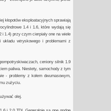
iej kłopotów eksploatacyjnych sprawiają
cylindrowe 1.4 i 1.6, które wydają się
i 1.4) przy czym cierpiały one na wiele
i układu wtryskowego i problemami z
pompotryskiwaczach, ceniony silnik 1.9
yciem paliwa. Niestety, samochody z tym
tywie - problemy z kołem dwumasowym,
emu zużyciu.
używać olej.
.6 i 2.0 TDI. Generalnie są one godne