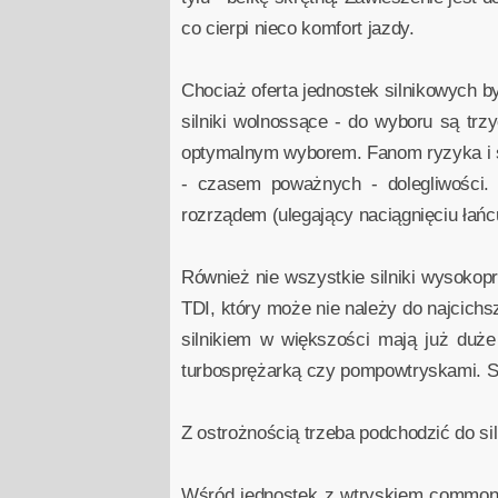
co cierpi nieco komfort jazdy.
Chociaż oferta jednostek silnikowych b
silniki wolnossące - do wyboru są trz
optymalnym wyborem. Fanom ryzyka i szy
- czasem poważnych - dolegliwości.
rozrządem (ulegający naciągnięciu łań
Również nie wszystkie silniki wysokop
TDI, który może nie należy do najcichs
silnikiem w większości mają już duż
turbosprężarką czy pompowtryskami. Są
Z ostrożnością trzeba podchodzić do si
Wśród jednostek z wtryskiem common-r