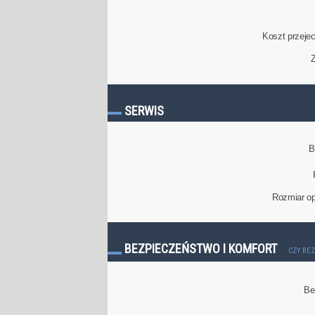
Koszt przeje
Z
SERWIS
B
Rozmiar op
BEZPIECZEŃSTWO I KOMFORT
CZY BE
Be