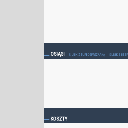
OSIĄGI
SILNIK Z TURBOSPRĘŻARKĄ
SILNIK Z BE
KOSZTY