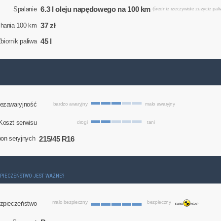
6.3 l oleju napędowego na 100 km
Spalanie
(średnie rzeczywiste zużycie pali
37 zł
chania 100 km
45 l
biornik paliwa
ezawaryjność
bardzo awaryjny
mało awaryjny
Koszt serwisu
drogi
tani
215/45 R16
on seryjnych
ZPIECZEŃSTWO JEST WAŻNE?
mało bezpieczny
bezpieczny
zpieczeństwo