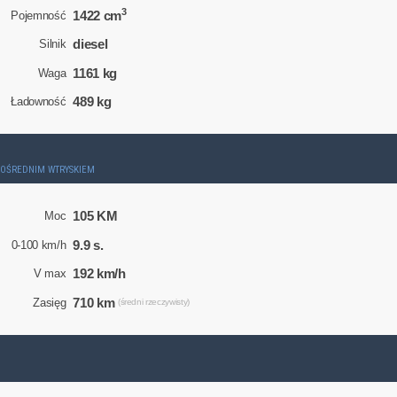
3
1422 cm
Pojemność
diesel
Silnik
1161 kg
Waga
489 kg
Ładowność
ZPOŚREDNIM WTRYSKIEM
105 KM
Moc
9.9 s.
0-100 km/h
192 km/h
V max
710 km
Zasięg
(średni rzeczywisty)