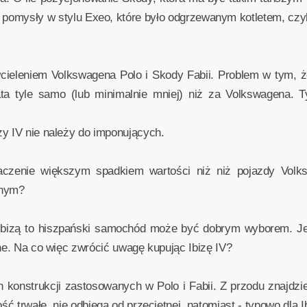
 pomysły w stylu Exeo, które było odgrzewanym kotletem, czyli
wcieleniem Volkswagena Polo i Skody Fabii. Problem w tym, ż
a tyle samo (lub minimalnie mniej) niż za Volkswagena. T
y IV nie należy do imponujących.
czenie większym spadkiem wartości niż niż pojazdy Vol
anym?
 Ibizą to hiszpański samochód może być dobrym wyborem. Jes
one. Na co więc zwrócić uwagę kupując Ibizę IV?
on konstrukcji zastosowanych w Polo i Fabii. Z przodu znaj
ość trwałe, nie odbiega od przeciętnej, natomiast - typowo dla 