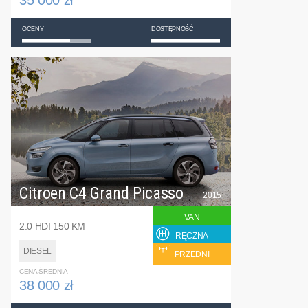
35 000 zł
OCENY
DOSTĘPNOŚĆ
Citroen C4 Grand Picasso
2015
VAN
2.0 HDI 150 KM
RĘCZNA
DIESEL
PRZEDNI
CENA ŚREDNIA
38 000 zł