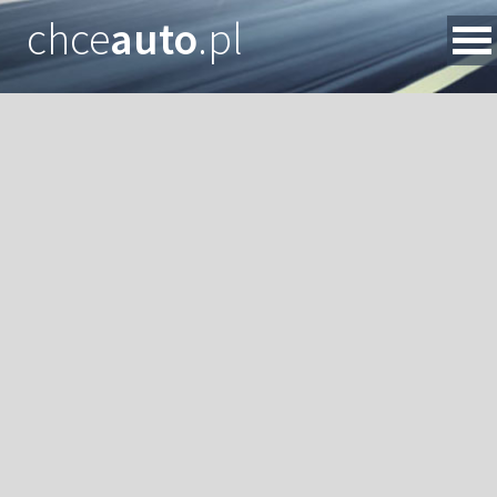
chce
auto
.pl