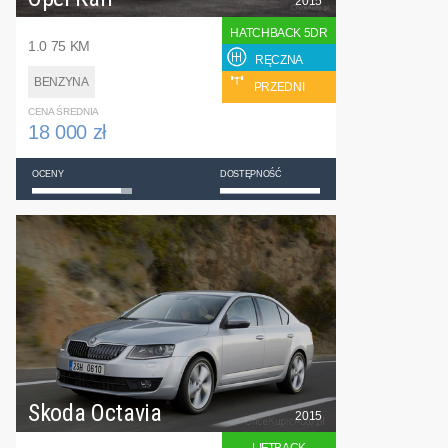
2015
HATCHBACK 5DR
1.0 75 KM
RĘCZNA
BENZYNA
PRZEDNI
CENA ŚREDNIA
18 000 zł
OCENY
DOSTĘPNOŚĆ
Skoda Octavia
2015