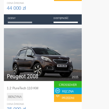
CENA ŚREDNIA
44 000 zł
OCENY
DOSTĘPNOŚĆ
Peugeot 2008
2015
CROSSOVER
1.2 PureTech 110 KM
RĘCZNA
BENZYNA
PRZEDNI
CENA ŚREDNIA