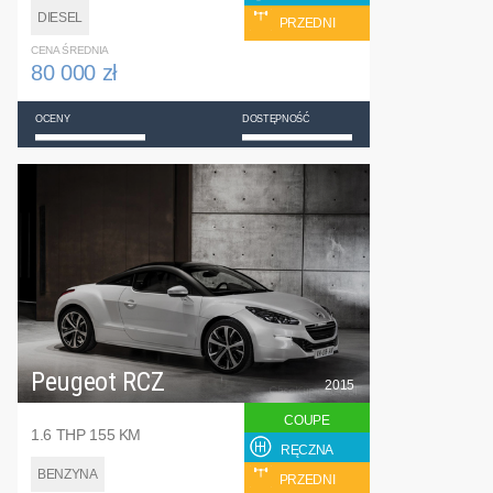
DIESEL
PRZEDNI
CENA ŚREDNIA
80 000 zł
OCENY
DOSTĘPNOŚĆ
Peugeot RCZ
2015
COUPE
1.6 THP 155 KM
RĘCZNA
BENZYNA
PRZEDNI