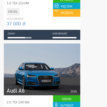
LIFTBACK
1.6 TDI 110 KM
RĘCZNA
DIESEL
PRZEDNI
CENA ŚREDNIA
37 000 zł
OCENY
DOSTĘPNOŚĆ
Audi A6
2016
SEDAN
2.0 TDI 190 KM
AUTOMAT