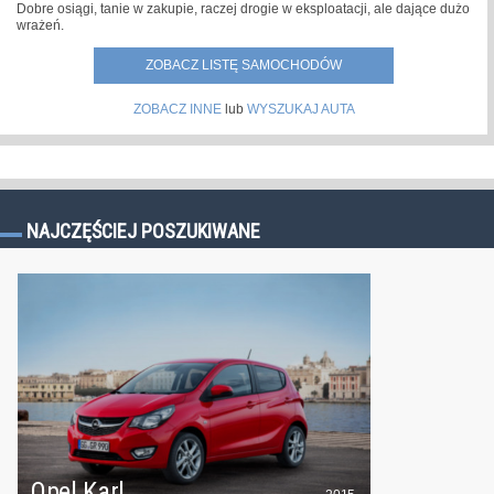
Dobre osiągi, tanie w zakupie, raczej drogie w eksploatacji, ale dające dużo
wrażeń.
ZOBACZ LISTĘ SAMOCHODÓW
ZOBACZ INNE
lub
WYSZUKAJ AUTA
NAJCZĘŚCIEJ POSZUKIWANE
Opel Karl