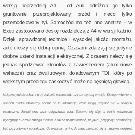
wersją poprzedniej A4 – od Audi odróżnia go tylko
gruntownie przeprojektowany przód i nieco tylko
przemodelowany tył. Samochód ma też inne wnętrze – w
Exeo zastosowano deskę rozdzielczą z A4 w wersji kabrio.
Dzięki sprawdzonej technice i wysokiej jakości montażu,
auto cieszy się dobrą opinią. Czasami zdarzają się jedynie
drobne usterki instalacji elektrycznej. Z czasem należy się
jednak spodziewać kłopotów z zawieszeniem (aluminiowe
wahacze) oraz dwulitrowym, doładowanym TDI, który po
większym przebiegu zaskoczyć może np pękniętą głowicą.
Najgorszymi doradcami przy zakupie samochodu używanego są emocje. Dlatego właśnie w
opisach modeli kładziemy nacisk na te informacje, które mogą przydać się w podjęciu
ostatecznej decyzji oraz przy oględzinach auta. Staramy się ująć w opisie najczęściej
występujące usterki danego modelu, a także podpowiedzieć, na jakie „przygody” powinniśmy
być przygotowani po zakupie. Oczywiście nie każdy musi zgadzać się z naszymi opiniami,