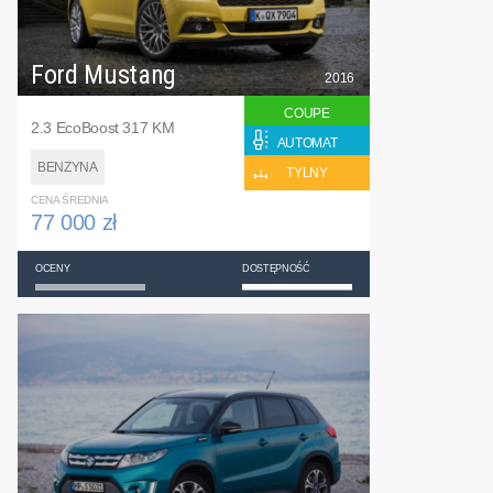
Ford Mustang
2016
COUPE
2.3 EcoBoost 317 KM
AUTOMAT
BENZYNA
TYLNY
CENA ŚREDNIA
77 000 zł
OCENY
DOSTĘPNOŚĆ