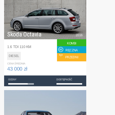
Skoda Octavia
2016
KOMBI
1.6 TDI 110 KM
RĘCZNA
DIESEL
PRZEDNI
CENA ŚREDNIA
43 000 zł
OCENY
DOSTĘPNOŚĆ