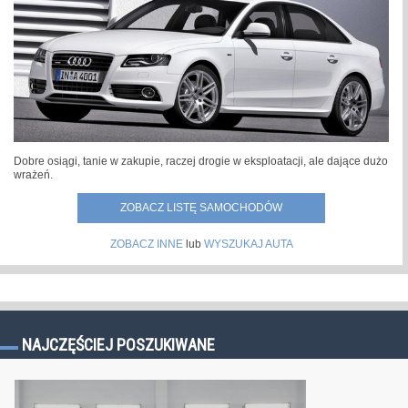
Dobre osiągi, tanie w zakupie, raczej drogie w eksploatacji, ale dające dużo
wrażeń.
ZOBACZ LISTĘ SAMOCHODÓW
ZOBACZ INNE
lub
WYSZUKAJ AUTA
NAJCZĘŚCIEJ POSZUKIWANE