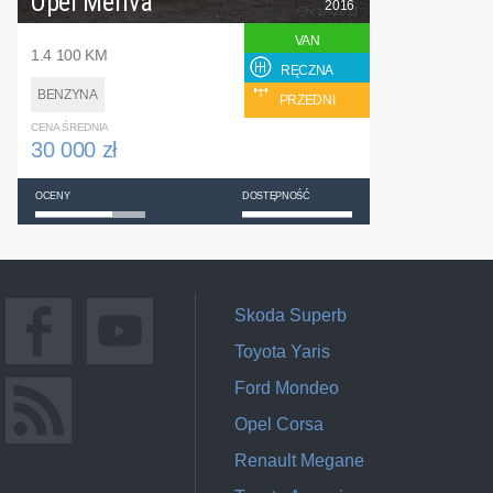
Opel Meriva
2016
VAN
1.4 100 KM
RĘCZNA
BENZYNA
PRZEDNI
CENA ŚREDNIA
30 000 zł
OCENY
DOSTĘPNOŚĆ
Skoda Superb
Toyota Yaris
Ford Mondeo
Opel Corsa
Renault Megane