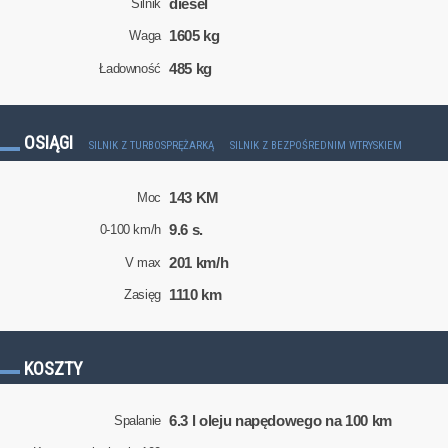
diesel
Silnik
1605 kg
Waga
485 kg
Ładowność
OSIĄGI
SILNIK Z TURBOSPRĘŻARKĄ
SILNIK Z BEZPOŚREDNIM WTRYSKIEM
143 KM
Moc
9.6 s.
0-100 km/h
201 km/h
V max
1110 km
Zasięg
KOSZTY
6.3 l oleju napędowego na 100 km
Spalanie