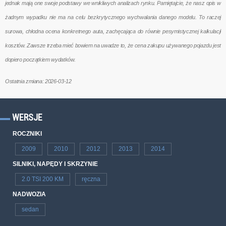
jednak mają one swoje podstawy we wnikliwych analizach rynku. Pamiętajcie, że nasz opis w
żadnym wypadku nie ma na celu bezkrytycznego wychwalania danego modelu. To raczej
surowa, chłodna ocena konkretnego auta, zachęcająca do równie pesymistycznej kalkulacji
kosztów. Zawsze trzeba mieć bowiem na uwadze to, że cena zakupu używanego pojazdu jest
dopiero początkiem wydatków.
Ostatnia zmiana: 2026-03-12
WERSJE
ROCZNIKI
2009
2010
2012
2013
2014
SILNIKI, NAPĘDY I SKRZYNIE
2.0 TSI 200 KM
ręczna
NADWOZIA
sedan