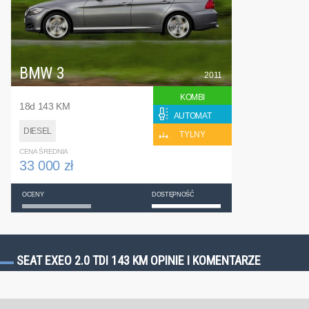
BMW 3
2011
KOMBI
18d 143 KM
AUTOMAT
DIESEL
TYLNY
CENA ŚREDNIA
33 000 zł
OCENY
DOSTĘPNOŚĆ
SEAT EXEO 2.0 TDI 143 KM OPINIE I KOMENTARZE