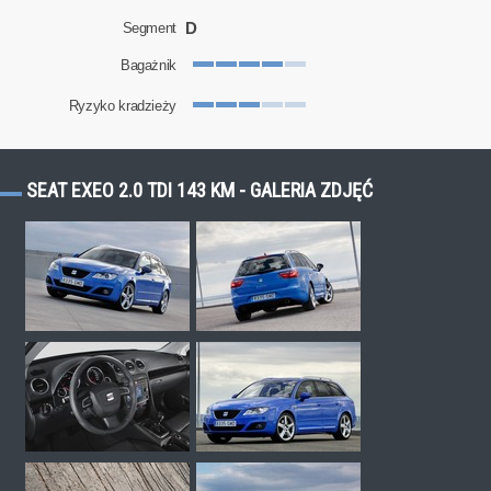
D
Segment
Bagażnik
Ryzyko kradzieży
SEAT EXEO 2.0 TDI 143 KM - GALERIA ZDJĘĆ