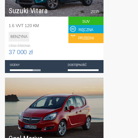
Suzuki Vitara
2015
SUV
1.6 VVT 120 KM
RĘCZNA
BENZYNA
PRZEDNI
CENA ŚREDNIA
37 000 zł
OCENY
DOSTĘPNOŚĆ