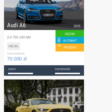
Audi A6
2015
SEDAN
2.0 TDI 190 KM
AUTOMAT
DIESEL
PRZEDNI
CENA ŚREDNIA
70 000 zł
OCENY
DOSTĘPNOŚĆ