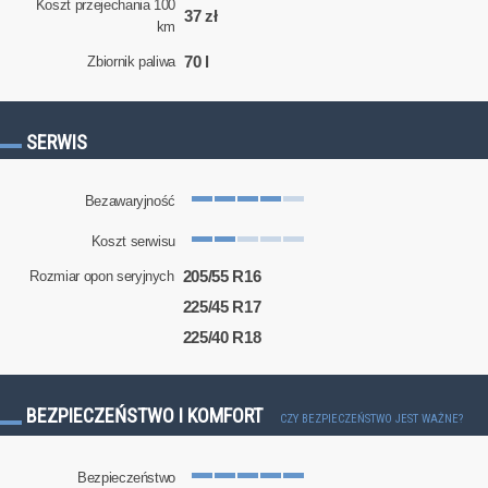
Koszt przejechania 100
37 zł
km
70 l
Zbiornik paliwa
SERWIS
Bezawaryjność
Koszt serwisu
205/55 R16
Rozmiar opon seryjnych
225/45 R17
225/40 R18
BEZPIECZEŃSTWO I KOMFORT
CZY BEZPIECZEŃSTWO JEST WAŻNE?
Bezpieczeństwo