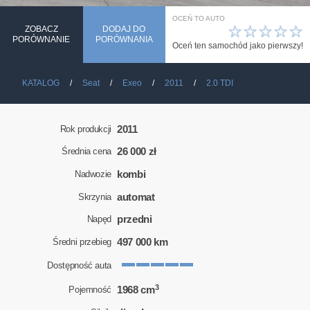
OCEŃ TO AUTO
☆
☆
☆
☆
☆
ZOBACZ
DODAJ DO
PORÓWNANIE
PORÓWNANIA
Oceń ten samochód jako pierwszy!
KATALOG
Seat
Exeo
2011
2.0 TDI
2011
Rok produkcji
26 000 zł
Średnia cena
kombi
Nadwozie
automat
Skrzynia
przedni
Napęd
497 000 km
Średni przebieg
Dostępność auta
3
1968 cm
Pojemność