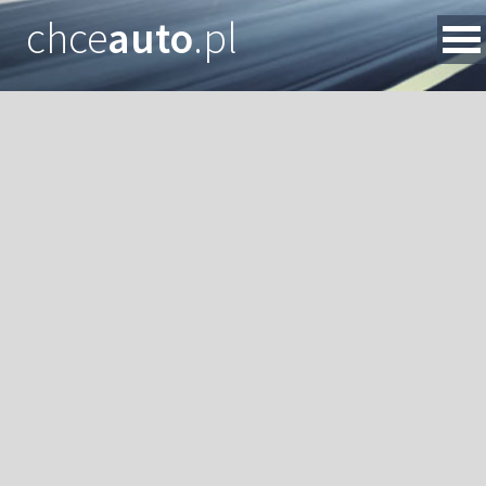
chce
auto
.pl