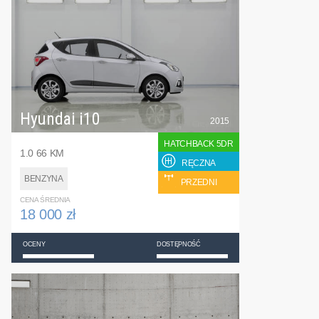
Hyundai i10
2015
HATCHBACK 5DR
1.0 66 KM
RĘCZNA
BENZYNA
PRZEDNI
CENA ŚREDNIA
18 000 zł
OCENY
DOSTĘPNOŚĆ