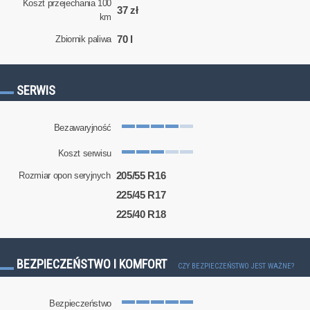
Koszt przejechania 100
37 zł
km
70 l
Zbiornik paliwa
SERWIS
Bezawaryjność
Koszt serwisu
205/55 R16
Rozmiar opon seryjnych
225/45 R17
225/40 R18
BEZPIECZEŃSTWO I KOMFORT
CZY BEZPIECZEŃSTWO JEST WAŻNE?
Bezpieczeństwo