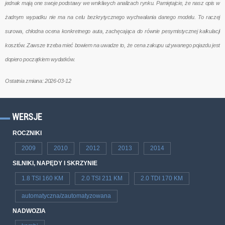
jednak mają one swoje podstawy we wnikliwych analizach rynku. Pamiętajcie, że nasz opis w
żadnym wypadku nie ma na celu bezkrytycznego wychwalania danego modelu. To raczej
surowa, chłodna ocena konkretnego auta, zachęcająca do równie pesymistycznej kalkulacji
kosztów. Zawsze trzeba mieć bowiem na uwadze to, że cena zakupu używanego pojazdu jest
dopiero początkiem wydatków.
Ostatnia zmiana: 2026-03-12
WERSJE
ROCZNIKI
2009
2010
2012
2013
2014
SILNIKI, NAPĘDY I SKRZYNIE
1.8 TSI 160 KM
2.0 TSI 211 KM
2.0 TDI 170 KM
automatyczna/zautomatyzowana
NADWOZIA