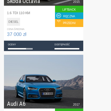
Skoda Octavia
2015
LIFTBACK
1.6 TDI 110 KM
RĘCZNA
DIESEL
PRZEDNI
CENA ŚREDNIA
37 000 zł
OCENY
DOSTĘPNOŚĆ
Audi A6
2017