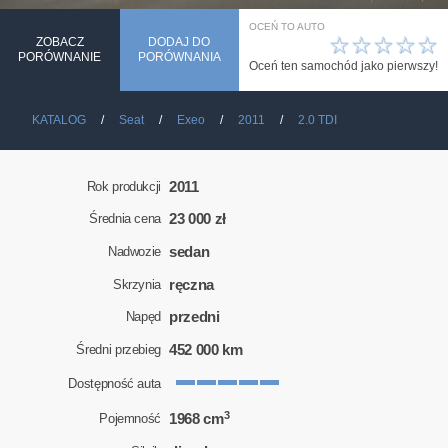
OCEŃ TO AUTO
☆
☆
☆
☆
☆
ZOBACZ
DODAJ DO
PORÓWNANIE
PORÓWNANIA
Oceń ten samochód jako pierwszy!
KATALOG
Seat
Exeo
2011
2.0 TDI
2011
Rok produkcji
23 000 zł
Średnia cena
sedan
Nadwozie
ręczna
Skrzynia
przedni
Napęd
452 000 km
Średni przebieg
Dostępność auta
3
1968 cm
Pojemność