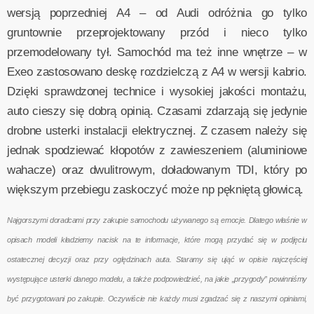
wersją poprzedniej A4 – od Audi odróżnia go tylko
gruntownie przeprojektowany przód i nieco tylko
przemodelowany tył. Samochód ma też inne wnętrze – w
Exeo zastosowano deskę rozdzielczą z A4 w wersji kabrio.
Dzięki sprawdzonej technice i wysokiej jakości montażu,
auto cieszy się dobrą opinią. Czasami zdarzają się jedynie
drobne usterki instalacji elektrycznej. Z czasem należy się
jednak spodziewać kłopotów z zawieszeniem (aluminiowe
wahacze) oraz dwulitrowym, doładowanym TDI, który po
większym przebiegu zaskoczyć może np pękniętą głowicą.
Najgorszymi doradcami przy zakupie samochodu używanego są emocje. Dlatego właśnie w
opisach modeli kładziemy nacisk na te informacje, które mogą przydać się w podjęciu
ostatecznej decyzji oraz przy oględzinach auta. Staramy się ująć w opisie najczęściej
występujące usterki danego modelu, a także podpowiedzieć, na jakie „przygody” powinniśmy
być przygotowani po zakupie. Oczywiście nie każdy musi zgadzać się z naszymi opiniami,