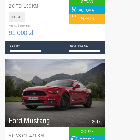
SEDAN
2.0 TDI 190 KM
AUTOMAT
DIESEL
PRZEDNI
CENA ŚREDNIA
91 000 zł
OCENY
DOSTĘPNOŚĆ
Ford Mustang
2017
COUPE
5.0 V8 GT 421 KM