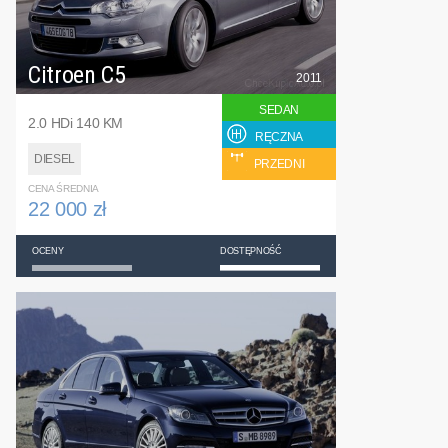
Citroen C5
2011
SEDAN
2.0 HDi 140 KM
RĘCZNA
DIESEL
PRZEDNI
CENA ŚREDNIA
22 000 zł
OCENY
DOSTĘPNOŚĆ