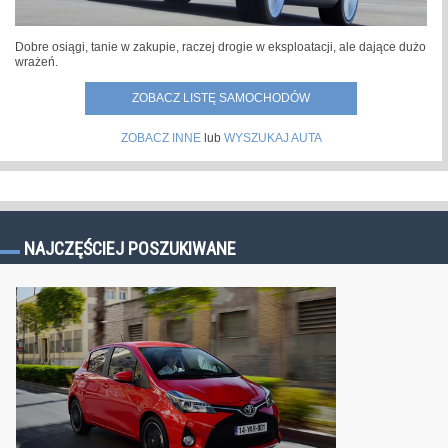
Dobre osiągi, tanie w zakupie, raczej drogie w eksploatacji, ale dające dużo
wrażeń.
ZOBACZ LISTĘ SAMOCHODÓW
ZOBACZ INNE
lub
WYSZUKAJ AUTA
NAJCZĘŚCIEJ POSZUKIWANE