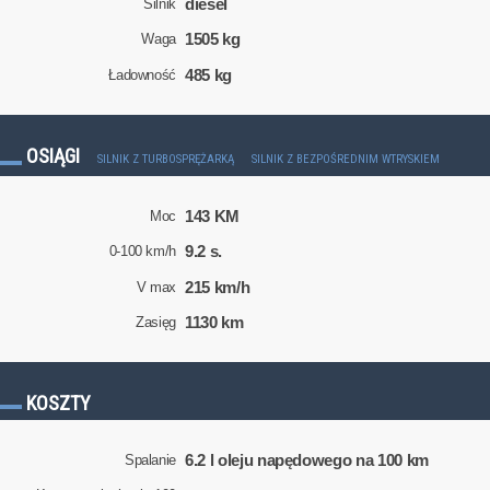
diesel
Silnik
1505 kg
Waga
485 kg
Ładowność
OSIĄGI
SILNIK Z TURBOSPRĘŻARKĄ
SILNIK Z BEZPOŚREDNIM WTRYSKIEM
143 KM
Moc
9.2 s.
0-100 km/h
215 km/h
V max
1130 km
Zasięg
KOSZTY
6.2 l oleju napędowego na 100 km
Spalanie