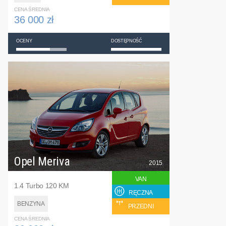
CENA ŚREDNIA
36 000 zł
OCENY
DOSTĘPNOŚĆ
Opel Meriva
2015
VAN
1.4 Turbo 120 KM
RĘCZNA
BENZYNA
PRZEDNI
CENA ŚREDNIA