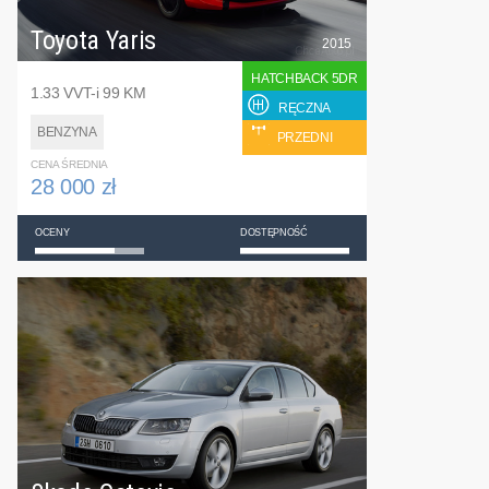
Toyota Yaris
2015
HATCHBACK 5DR
1.33 VVT-i 99 KM
RĘCZNA
BENZYNA
PRZEDNI
CENA ŚREDNIA
28 000 zł
OCENY
DOSTĘPNOŚĆ