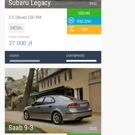
Subaru Legacy
2011
SEDAN
2.0 Diesel 150 KM
RĘCZNA
DIESEL
4X4
CENA ŚREDNIA
37 000 zł
OCENY
DOSTĘPNOŚĆ
Saab 9-3
2011