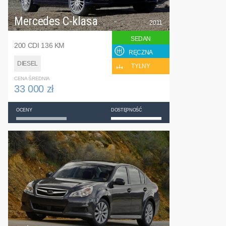
Mercedes C-klasa
2011
SEDAN
200 CDI 136 KM
RĘCZNA
DIESEL
TYLNY
CENA ŚREDNIA
33 000 zł
OCENY
DOSTĘPNOŚĆ