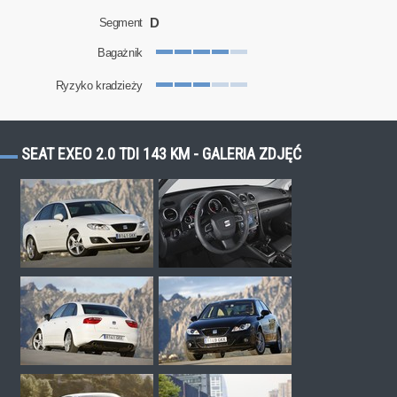
D
Segment
Bagażnik
Ryzyko kradzieży
SEAT EXEO 2.0 TDI 143 KM - GALERIA ZDJĘĆ