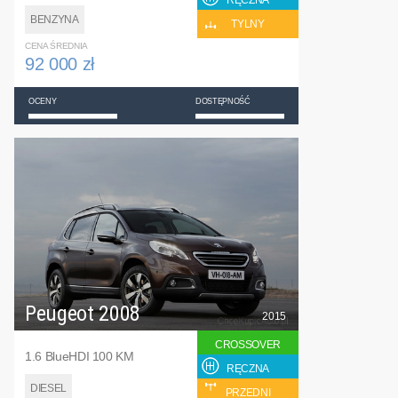
RĘCZNA
BENZYNA
TYLNY
CENA ŚREDNIA
92 000 zł
OCENY
DOSTĘPNOŚĆ
Peugeot 2008
2015
CROSSOVER
1.6 BlueHDI 100 KM
RĘCZNA
DIESEL
PRZEDNI