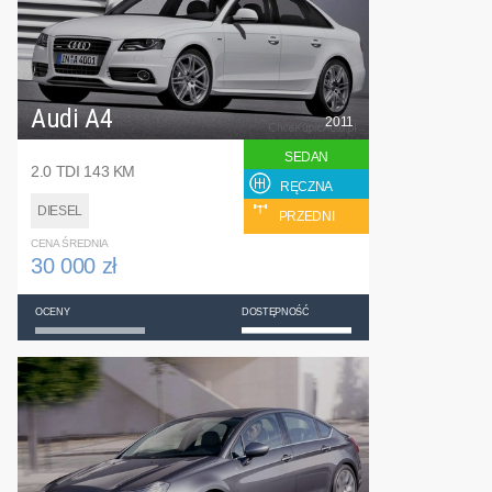
Audi A4
2011
SEDAN
2.0 TDI 143 KM
RĘCZNA
DIESEL
PRZEDNI
CENA ŚREDNIA
30 000 zł
OCENY
DOSTĘPNOŚĆ