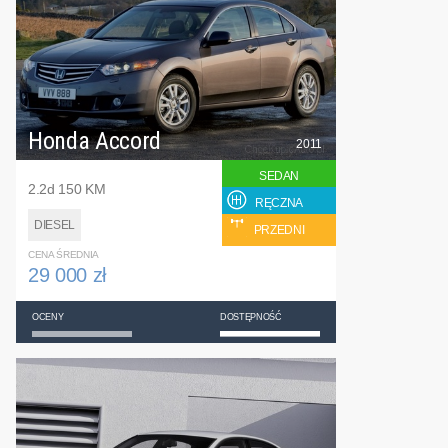
Honda Accord
2011
SEDAN
2.2d 150 KM
RĘCZNA
DIESEL
PRZEDNI
CENA ŚREDNIA
29 000 zł
OCENY
DOSTĘPNOŚĆ