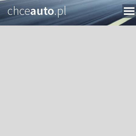
chce
auto
.pl