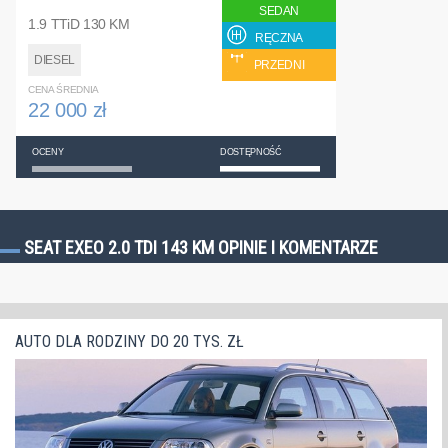
SEDAN
1.9 TTiD 130 KM
RĘCZNA
DIESEL
PRZEDNI
CENA ŚREDNIA
22 000 zł
OCENY
DOSTĘPNOŚĆ
SEAT EXEO 2.0 TDI 143 KM OPINIE I KOMENTARZE
AUTO DLA RODZINY DO 20 TYS. ZŁ