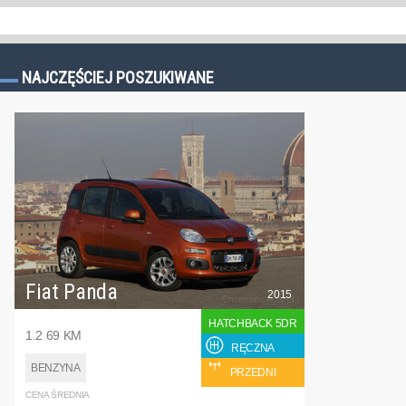
NAJCZĘŚCIEJ POSZUKIWANE
Fiat Panda
2015
HATCHBACK 5DR
1.2 69 KM
RĘCZNA
BENZYNA
PRZEDNI
CENA ŚREDNIA