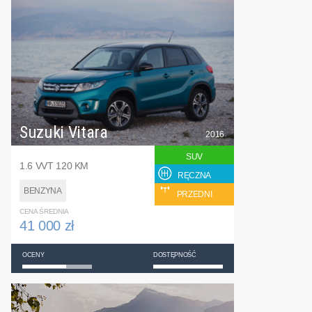
Suzuki Vitara
2016
SUV
1.6 VVT 120 KM
RĘCZNA
BENZYNA
PRZEDNI
CENA ŚREDNIA
41 000 zł
OCENY
DOSTĘPNOŚĆ