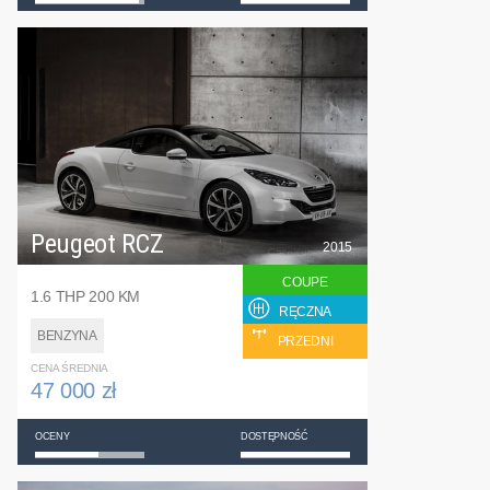
Peugeot RCZ
2015
COUPE
1.6 THP 200 KM
RĘCZNA
BENZYNA
PRZEDNI
CENA ŚREDNIA
47 000 zł
OCENY
DOSTĘPNOŚĆ