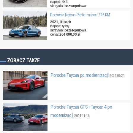
napęd:
4x4
skrzynia:
bezstopniowa
cena:
290 000,00 zł
Porsche Taycan Performance 326 KM
2021
,
liftback
napęd:
tylny
skrzynia:
bezstopniowa
cena:
264 000,00 zł
ZOBACZ TAKŻE
Porsche Taycan po modernizacji
2026-06-21
Porsche Taycan GTS i Taycan 4 po
modernizacji
2024-11-16