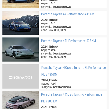
2021
,
liftback
napęd:
4x4
skrzynia:
bezstopniowa
cena:
315 000,00 zł
Porsche Taycan 4s Performance 435 KM
2020
,
liftback
napęd:
4x4
skrzynia:
bezstopniowa
cena:
267 000,00 zł
Porsche Taycan 4 FL Performance 408 KM
2024
,
liftback
napęd:
4x4
skrzynia:
bezstopniowa
cena:
502 000,00 zł
Porsche Taycan 4 Cross Turismo FL Performance
Plus 435 KM
zdjęcia wkrótce
2024
,
kombi
napęd:
4x4
skrzynia:
bezstopniowa
cena:
533 000,00 zł
Porsche Taycan 4 Cross Turismo Performance
Plus 380 KM
2021
,
kombi