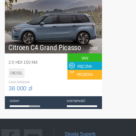
Citroen C4 Grand Picasso
2015
VAN
2.0 HDI 150 KM
RĘCZNA
DIESEL
PRZEDNI
CENA ŚREDNIA
38 000 zł
OCENY
DOSTĘPNOŚĆ
Skoda Superb