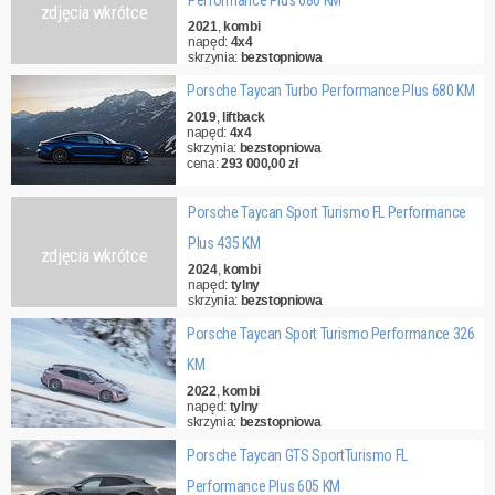
Performance Plus 680 KM
zdjęcia wkrótce
2021
,
kombi
napęd:
4x4
skrzynia:
bezstopniowa
cena:
396 000,00 zł
Porsche Taycan Turbo Performance Plus 680 KM
2019
,
liftback
napęd:
4x4
skrzynia:
bezstopniowa
cena:
293 000,00 zł
Porsche Taycan Sport Turismo FL Performance
Plus 435 KM
zdjęcia wkrótce
2024
,
kombi
napęd:
tylny
skrzynia:
bezstopniowa
cena:
507 000,00 zł
Porsche Taycan Sport Turismo Performance 326
KM
2022
,
kombi
napęd:
tylny
skrzynia:
bezstopniowa
cena:
312 000,00 zł
Porsche Taycan GTS SportTurismo FL
Performance Plus 605 KM