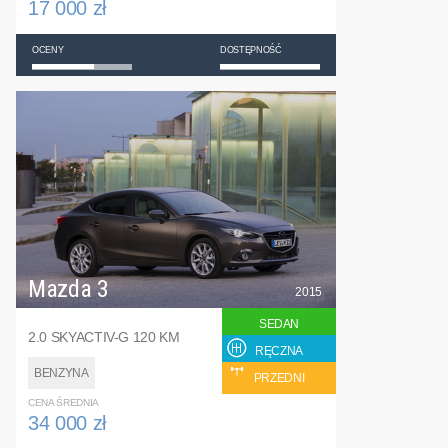
17 000 zł
OCENY
DOSTĘPNOŚĆ
Mazda 3
2015
SEDAN
2.0 SKYACTIV-G 120 KM
RĘCZNA
BENZYNA
PRZEDNI
CENA ŚREDNIA
34 000 zł