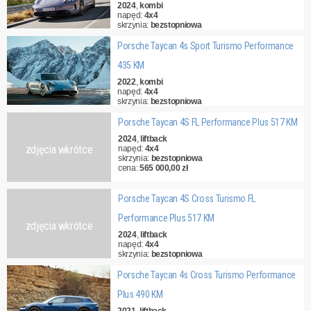
2024
,
kombi
napęd:
4x4
skrzynia:
bezstopniowa
cena:
570 000,00 zł
Porsche Taycan 4s Sport Turismo Performance
435 KM
2022
,
kombi
napęd:
4x4
skrzynia:
bezstopniowa
cena:
350 000,00 zł
Porsche Taycan 4S FL Performance Plus 517 KM
2024
,
liftback
zdjęcia wkrótce
napęd:
4x4
skrzynia:
bezstopniowa
cena:
565 000,00 zł
Porsche Taycan 4S Cross Turismo FL
Performance Plus 517 KM
zdjęcia wkrótce
2024
,
liftback
napęd:
4x4
skrzynia:
bezstopniowa
cena:
566 000,00 zł
Porsche Taycan 4s Cross Turismo Performance
Plus 490 KM