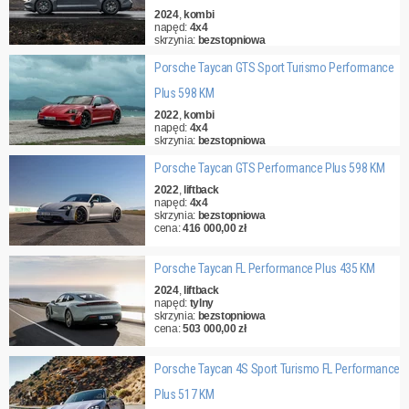
2024
,
kombi
napęd:
4x4
skrzynia:
bezstopniowa
cena:
661 000,00 zł
Porsche Taycan GTS Sport Turismo Performance
Plus 598 KM
2022
,
kombi
napęd:
4x4
skrzynia:
bezstopniowa
cena:
416 000,00 zł
Porsche Taycan GTS Performance Plus 598 KM
2022
,
liftback
napęd:
4x4
skrzynia:
bezstopniowa
cena:
416 000,00 zł
Porsche Taycan FL Performance Plus 435 KM
2024
,
liftback
napęd:
tylny
skrzynia:
bezstopniowa
cena:
503 000,00 zł
Porsche Taycan 4S Sport Turismo FL Performance
Plus 517 KM