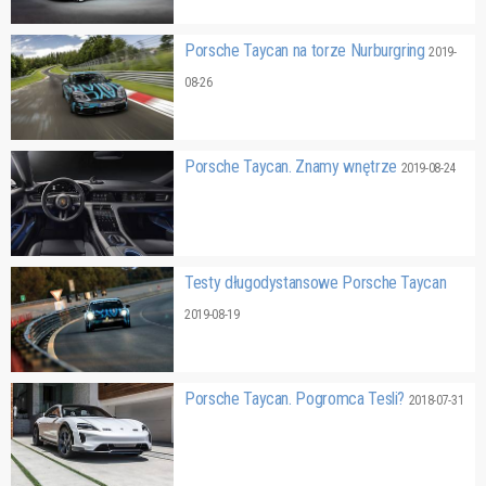
Porsche Taycan na torze Nurburgring
2019-
08-26
Porsche Taycan. Znamy wnętrze
2019-08-24
Testy długodystansowe Porsche Taycan
2019-08-19
Porsche Taycan. Pogromca Tesli?
2018-07-31