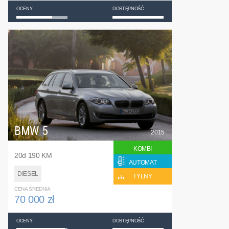
OCENY
DOSTĘPNOŚĆ
BMW 5
2015
KOMBI
20d 190 KM
AUTOMAT
DIESEL
TYLNY
CENA ŚREDNIA
70 000 zł
OCENY
DOSTĘPNOŚĆ