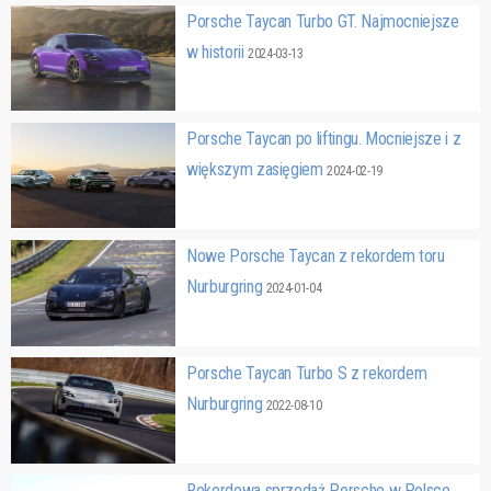
Porsche Taycan Turbo GT. Najmocniejsze
w historii
2024-03-13
Porsche Taycan po liftingu. Mocniejsze i z
większym zasięgiem
2024-02-19
Nowe Porsche Taycan z rekordem toru
Nurburgring
2024-01-04
Porsche Taycan Turbo S z rekordem
Nurburgring
2022-08-10
Rekordowa sprzedaż Porsche w Polsce