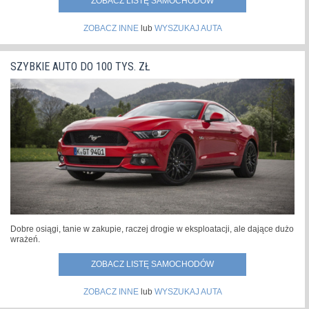
ZOBACZ LISTĘ SAMOCHODÓW
ZOBACZ INNE
lub
WYSZUKAJ AUTA
SZYBKIE AUTO DO 100 TYS. ZŁ
Dobre osiągi, tanie w zakupie, raczej drogie w eksploatacji, ale dające dużo
wrażeń.
ZOBACZ LISTĘ SAMOCHODÓW
ZOBACZ INNE
lub
WYSZUKAJ AUTA