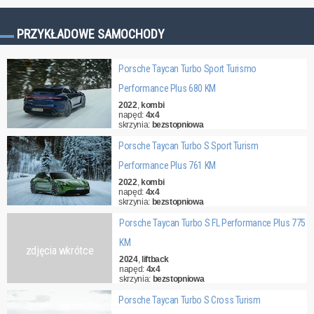
PRZYKŁADOWE SAMOCHODY
Porsche Taycan Turbo Sport Turismo
Performance Plus 680 KM
2022
,
kombi
napęd:
4x4
skrzynia:
bezstopniowa
cena:
471 000,00 zł
Porsche Taycan Turbo S Sport Turism
Performance Plus 761 KM
2022
,
kombi
napęd:
4x4
skrzynia:
bezstopniowa
cena:
536 000,00 zł
Porsche Taycan Turbo S FL Performance Plus 775
KM
zdjęcia wkrótce
2024
,
liftback
napęd:
4x4
skrzynia:
bezstopniowa
cena:
903 000,00 zł
Porsche Taycan Turbo S Cross Turism