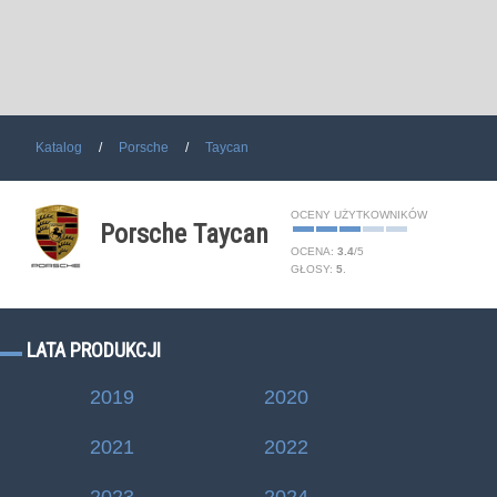
Katalog
Porsche
Taycan
OCENY UŻYTKOWNIKÓW
Porsche Taycan
OCENA:
3.4
/
5
GŁOSY:
5
.
LATA PRODUKCJI
2019
2020
2021
2022