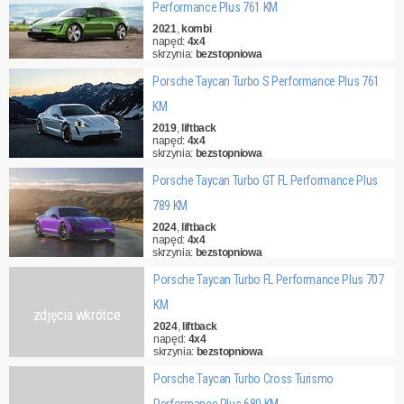
Performance Plus 761 KM
2021
,
kombi
napęd:
4x4
skrzynia:
bezstopniowa
cena:
444 000,00 zł
Porsche Taycan Turbo S Performance Plus 761
KM
2019
,
liftback
napęd:
4x4
skrzynia:
bezstopniowa
cena:
325 000,00 zł
Porsche Taycan Turbo GT FL Performance Plus
789 KM
2024
,
liftback
napęd:
4x4
skrzynia:
bezstopniowa
cena:
1 018 000,00 zł
Porsche Taycan Turbo FL Performance Plus 707
KM
zdjęcia wkrótce
2024
,
liftback
napęd:
4x4
skrzynia:
bezstopniowa
cena:
498 000,00 zł
Porsche Taycan Turbo Cross Turismo