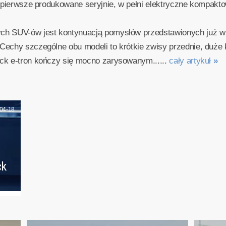
o pierwsze produkowane seryjnie, w pełni elektryczne kompakt
ch SUV-ów jest kontynuacją pomysłów przedstawionych już w
echy szczególne obu modeli to krótkie zwisy przednie, duże ko
ck e-tron kończy się mocno zarysowanym......
cały artykuł
»
04-18
ck