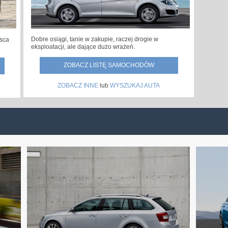
Dobre osiągi, tanie w zakupie, raczej drogie w
jsca
eksploatacji, ale dające dużo wrażeń.
ZOBACZ LISTĘ SAMOCHODÓW
ZOBACZ INNE
lub
WYSZUKAJ AUTA