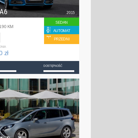
 A6
2015
SEDAN
 190 KM
AUTOMAT
PRZEDNI
DNIA
0 zł
DOSTĘPNOŚĆ