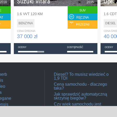
Suzuki Vitara
Opel 
2016
2015
E
SUV
1.6 VVT 120 KM
1.6 CDT
AT
RĘCZNA
BENZYNA
DIESEL
Y
PRZEDNI
CENA ŚREDNIA
CENA ŚRE
37 000 zł
40 00
OCENY
DOSTĘPNOŚĆ
OCENY
perb
Diesel? To musisz wiedzieć o
1,9 TDI
is
Cena samochodu - dlaczego
deo
taka?
a
Jak sprawdzić automatyczną
skrzynię biegów?
Megane
Czy wiek samochodu jest
ensis
ważny?
Jak sprawdzić napęd 4x4?