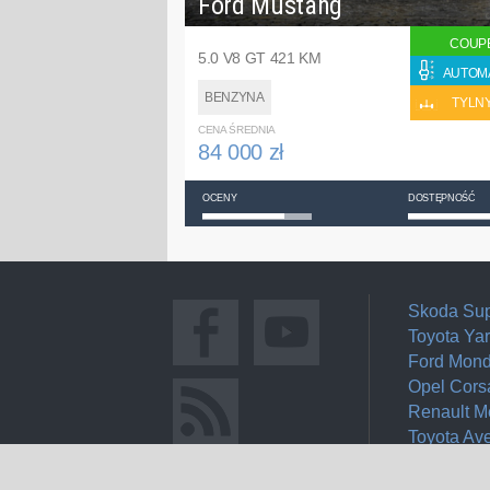
Ford Mustang
COUP
5.0 V8 GT 421 KM
AUTOM
BENZYNA
TYLN
CENA ŚREDNIA
84 000 zł
OCENY
DOSTĘPNOŚĆ
Skoda Su
Toyota Yar
Ford Mon
Opel Cors
Renault 
Toyota Av
Seat Ibiza