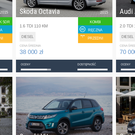
Skoda Octavia
Audi
2015
2015
K 5DR
KOMBI
1.6 TDI 110 KM
2.0 TDI
A
RĘCZNA
DIESEL
DIESEL
NI
PRZEDNI
CENA ŚREDNIA
CENA ŚRE
38 000 zł
70 00
OCENY
DOSTĘPNOŚĆ
OCENY