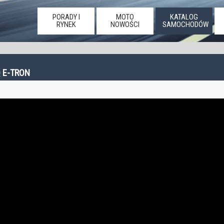
PORADY I
MOTO
KATALOG
RYNEK
NOWOŚCI
SAMOCHODÓW
 E-TRON