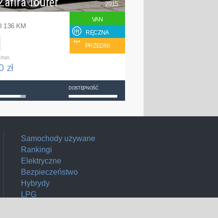
Zafira Tourer
2015
VAN
I 136 KM
RĘCZNA
PRZEDNI
DNIA
0 zł
DOSTĘPNOŚĆ
Samochody używane
Rankingi
Elektryczne
Bezpieczeństwo
Hybrydy
LPG
AMG
GTI