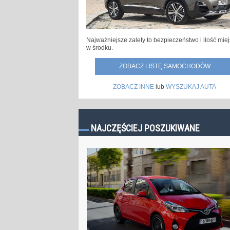
Najważniejsze zalety to bezpieczeństwo i ilość mie
w środku.
ZOBACZ LISTĘ SAMOCHODÓW
ZOBACZ INNE
lub
WYSZUKAJ AUTA
NAJCZĘŚCIEJ POSZUKIWANE