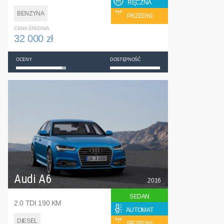
RĘCZNA
BENZYNA
PRZEDNI
CENA ŚREDNIA
32 000 zł
OCENY
DOSTĘPNOŚĆ
Audi A6
2016
SEDAN
2.0 TDI 190 KM
AUTOMAT
DIESEL
PRZEDNI