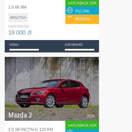
HATCHBACK 5DR
1.0 66 KM
RĘCZNA
BENZYNA
PRZEDNI
CENA ŚREDNIA
18 000 zł
OCENY
DOSTĘPNOŚĆ
Mazda 3
2015
HATCHBACK 5DR
2.0 SKYACTIV-G 120 KM