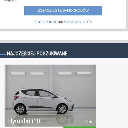
wrażeń.
ZOBACZ LISTĘ SAMOCHODÓW
ZOBACZ INNE
lub
WYSZUKAJ AUTA
NAJCZĘŚCIEJ POSZUKIWANE
Hyundai i10
2015