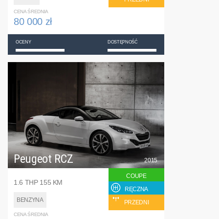
CENA ŚREDNIA
80 000 zł
OCENY
DOSTĘPNOŚĆ
Peugeot RCZ
2015
COUPE
1.6 THP 155 KM
RĘCZNA
BENZYNA
PRZEDNI
CENA ŚREDNIA