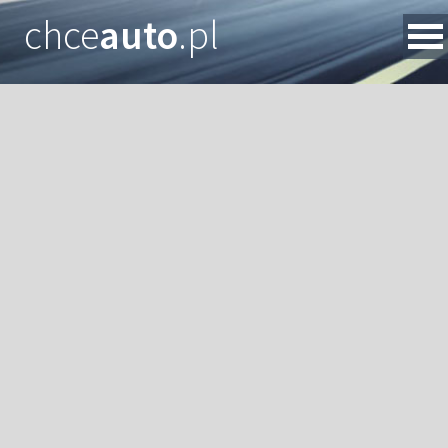
chce
auto
.pl