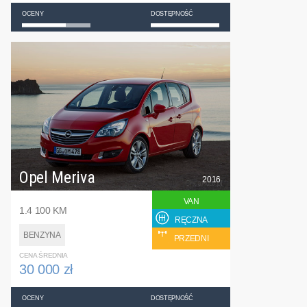
OCENY
DOSTĘPNOŚĆ
Opel Meriva
2016
VAN
1.4 100 KM
RĘCZNA
BENZYNA
PRZEDNI
CENA ŚREDNIA
30 000 zł
OCENY
DOSTĘPNOŚĆ