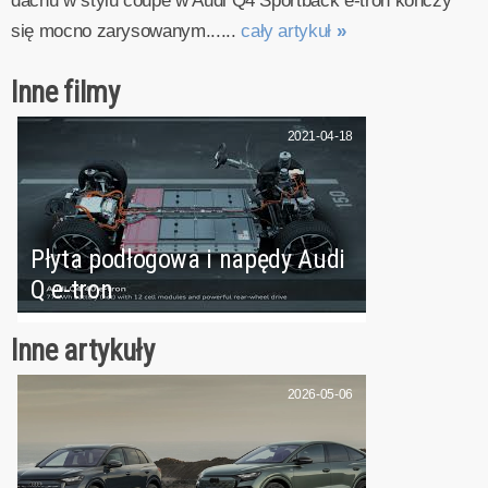
dachu w stylu coupé w Audi Q4 Sportback e-tron kończy
się mocno zarysowanym......
cały artykuł
»
Inne filmy
2021-04-18
Płyta podłogowa i napędy Audi
Q e-tron
Inne artykuły
2026-05-06