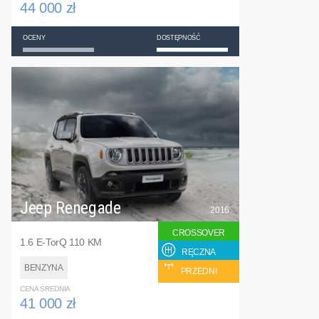
44 000 zł
OCENY
DOSTĘPNOŚĆ
Jeep Renegade
2016
CROSSOVER
1.6 E-TorQ 110 KM
RĘCZNA
BENZYNA
PRZEDNI
CENA ŚREDNIA
41 000 zł