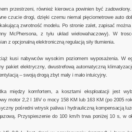
em przestrzeni, również kierowca powinien być zadowolony.
ne czucie drogi, dzięki czemu niemal pięciometrowe auto dob
kakującą zwrotność modelu. Po stronie zalet, zapisać można 
umny McPhersona, z tyłu układ wielowahaczowy). W tros
ian z opcjonalną elektroniczną regulacją siły tłumienia.
iąż kusi nabywców wysokim poziomem wyposażenia. W egze
ny pakiet elektryczny, dwustrefową automatyczną klimatyzac
ntylacją – swoją drogą zbyt mały i mało intuicyjny.
dka między komfortem, a kosztami eksploatacji jest wybó
wy motor 2,2 l 16V o mocy 158 KM lub 163 KM (po 2005 roku
asyczny pośredni wtrysk paliwa i hydrauliczną kompensacją l
azową. Przyspieszenie do 100 km/h trwa poniżej 10 s, w okol