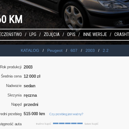
60 KM
IECZEŃSTWO
LPG
ZDJĘCIA
OPIS
INNE WERSJE
CRASHT
KATALOG
Peugeot
607
2003
2.2
2003
Rok produkcji
12 000 zł
Średnia cena
sedan
Nadwozie
ręczna
Skrzynia
przedni
Napęd
515 000 km
redni przebieg
Czy przebieg jest ważny?
stępność auta
trudno kupić
łatwo kupić