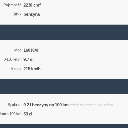
3
2230 cm
Pojemność
benzyna
Silnik
160 KM
Moc
9.7 s.
0-100 km/h
215 km/h
V max
9.2 l benzyny na 100 km
Spalanie
(średnie rzeczywiste zużycie paliwa)
53 zł
chania 100 km