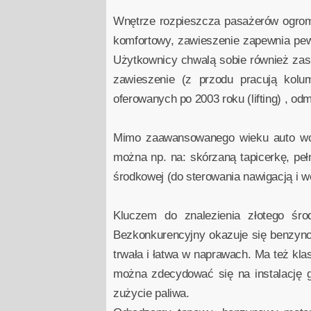
Wnętrze rozpieszcza pasażerów ogrom
komfortowy, zawieszenie zapewnia pew
Użytkownicy chwalą sobie również zas
zawieszenie (z przodu pracują kol
oferowanych po 2003 roku (lifting) , odm
Mimo zaawansowanego wieku auto wc
można np. na: skórzaną tapicerkę, peł
środkowej (do sterowania nawigacją i we
Kluczem do znalezienia złotego śro
Bezkonkurencyjny okazuje się benzyno
trwała i łatwa w naprawach. Ma też kl
można zdecydować się na instalację g
zużycie paliwa.