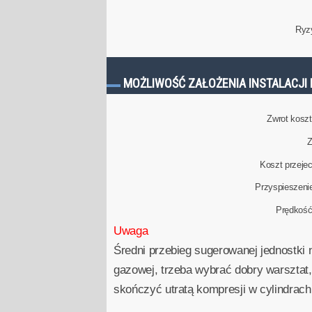
Ryz
MOŻLIWOŚĆ ZAŁOŻENIA INSTALACJI 
Zwrot kosztu
Z
Koszt przeje
Przyspieszeni
Prędkoś
Uwaga
Średni przebieg sugerowanej jednostki 
gazowej, trzeba wybrać dobry warsztat,
skończyć utratą kompresji w cylindrach