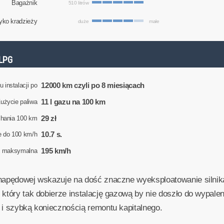
Bagażnik
510 litrów
yko kradzieży
duże
małe
LPG
12000 km czyli po 8 miesiącach
 instalacji po
11 l gazu na 100 km
użycie paliwa
29 zł
chania 100 km
10.7 s.
e do 100 km/h
195 km/h
ć maksymalna
napędowej wskazuje na dość znaczne wyeksploatowanie silnika
 który tak dobierze instalację gazową by nie doszło do wypal
 i szybką koniecznością remontu kapitalnego.