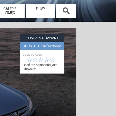
GALERIE
FILMY
ZDJĘĆ
ZOBACZ PORÓWNANIE
DODAJ DO PORÓWNANIA
OCEŃ TO AUTO
☆
☆
☆
☆
☆
Oceń ten samochód jako
pierwszy!