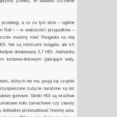
pryśny (cewki). W dodatku szczelnie
przebiegi, a co za tym idzie – ogólne
 Rail i – w większości przypadków –
iecznie musimy mieć Peugeota na olej
DI. Nie są mistrzami osiągów, ale ich
dwójnie doładowany 2,7 HDI. Jednostka
em korbowo-tłokowym (pękające wały,
rki, których nie ma, psują się czujniki
przyspieszone zużycie narażone są też
etalowo gumowe. Silniki HDI są wrażliwe
 dwumasowe koło zamachowe czy zawory
 dokładnie przestudiować historię auta.