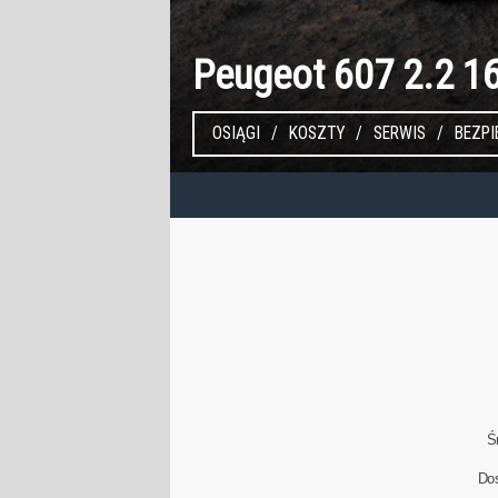
Peugeot 607 2.2 1
OSIĄGI
KOSZTY
SERWIS
BEZP
Ś
Do