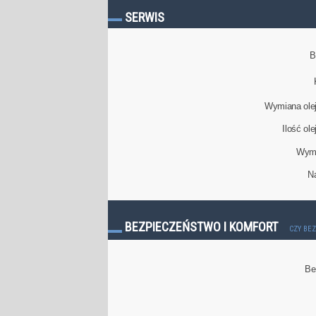
SERWIS
B
Wymiana olej
Ilość ol
Wymi
N
BEZPIECZEŃSTWO I KOMFORT
CZY BE
Be