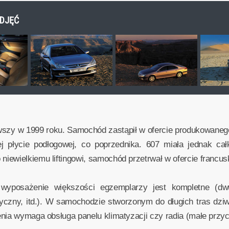
ZDJĘĆ
szy w 1999 roku. Samochód zastąpił w ofercie produkowanego 
 płycie podłogowej, co poprzednika. 607 miała jednak cał
ewielkiemu liftingowi, samochód przetrwał w ofercie francusk
 wyposażenie większości egzemplarzy jest kompletne (dwu
tryczny, itd.). W samochodzie stworzonym do długich tras dzi
nia wymaga obsługa panelu klimatyzacji czy radia (małe przyci