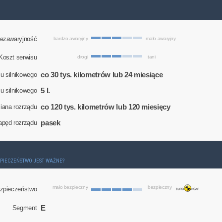
ezawaryjność
bardzo awaryjny
mało awaryjny
Koszt serwisu
drogi
tani
co 30 tys. kilometrów lub 24 miesiące
u silnikowego
5 l.
eju silnikowego
co 120 tys. kilometrów lub 120 miesięcy
ana rozrządu
pasek
apęd rozrządu
ZPIECZEŃSTWO JEST WAŻNE?
mało bezpieczny
bezpieczny
zpieczeństwo
E
Segment