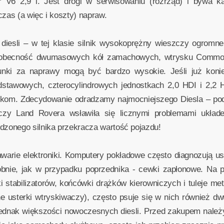
V6 2,9 l. Jest drogi w serwisowaniu (rozrząd) i bywa ka
as (a więc i koszty) napraw.
diesli – w tej klasie silnik wysokoprężny wieszczy ogromne 
 obecność dwumasowych kół zamachowych, wtrysku Common
chunki za naprawy mogą być bardzo wysokie. Jeśli już kon
tawowych, czterocylindrowych jednostkach 2,0 HDI i 2,2 H
ikom. Zdecydowanie odradzamy najmocniejszego Diesla – po
czy Land Rovera wsławiła się licznymi problemami układ
zonego silnika przekracza wartość pojazdu!
arie elektroniki. Komputery pokładowe często diagnozują uste
bnie, jak w przypadku poprzednika - cewki zapłonowe. Na 
i stabilizatorów, końcówki drążków kierowniczych i tuleje m
ne usterki wtryskiwaczy), często psuje się w nich również
ą jednak większości nowoczesnych diesli. Przed zakupem należy