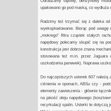
Odradzamy topowy, benzynowy motor 
upakowano go pod maską, co wydłuża cz
Radzimy też trzymać się z daleka od 
wyeksploatowanie. Biorąc pod uwagę
„mokrego” filtra cząstek stałych ra
napędowy polecamy skupić się na pods
konstrukcja jest dobrze znana mechan
stosowana też m.in. przez Jaguara 
uszkodzenia panewek). Naprawa uszkod
Do najczęstszych usterek 607 należą aw
ciśnienia w oponach, ABSu czy - podo
elementy zawieszenia - głównie łącznik
na jakość oleju napędowego (kosztow
recyrkulacji spalin. Usterki te dotycz