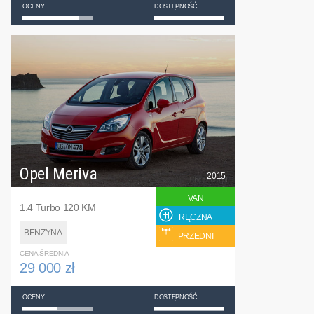
OCENY
DOSTĘPNOŚĆ
Opel Meriva
2015
VAN
1.4 Turbo 120 KM
RĘCZNA
BENZYNA
PRZEDNI
CENA ŚREDNIA
29 000 zł
OCENY
DOSTĘPNOŚĆ