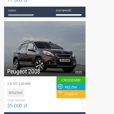
77 000 zł
OCENY
DOSTĘPNOŚĆ
Peugeot 2008
2015
CROSSOVER
1.6 VTi 120 KM
RĘCZNA
BENZYNA
PRZEDNI
CENA ŚREDNIA
35 000 zł