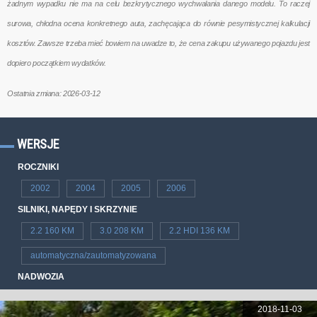
żadnym wypadku nie ma na celu bezkrytycznego wychwalania danego modelu. To raczej
surowa, chłodna ocena konkretnego auta, zachęcająca do równie pesymistycznej kalkulacji
kosztów. Zawsze trzeba mieć bowiem na uwadze to, że cena zakupu używanego pojazdu jest
dopiero początkiem wydatków.
Ostatnia zmiana: 2026-03-12
WERSJE
ROCZNIKI
2002
2004
2005
2006
SILNIKI, NAPĘDY I SKRZYNIE
2.2 160 KM
3.0 208 KM
2.2 HDI 136 KM
automatyczna/zautomatyzowana
NADWOZIA
2018-11-03