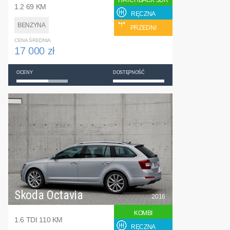
HATCHBACK 5DR
1.2 69 KM
RĘCZNA
BENZYNA
PRZEDNI
CENA ŚREDNIA
17 000 zł
OCENY
DOSTĘPNOŚĆ
Skoda Octavia
2016
KOMBI
1.6 TDI 110 KM
RĘCZNA