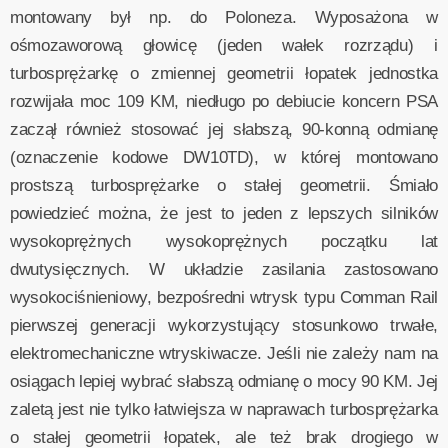
montowany był np. do Poloneza. Wyposażona w
ośmozaworową głowicę (jeden wałek rozrządu) i
turbosprężarkę o zmiennej geometrii łopatek jednostka
rozwijała moc 109 KM, niedługo po debiucie koncern PSA
zaczął również stosować jej słabszą, 90-konną odmianę
(oznaczenie kodowe DW10TD), w której montowano
prostszą turbosprężarke o stałej geometrii. Śmiało
powiedzieć można, że jest to jeden z lepszych silników
wysokoprężnych wysokoprężnych początku lat
dwutysięcznych. W układzie zasilania zastosowano
wysokociśnieniowy, bezpośredni wtrysk typu Comman Rail
pierwszej generacji wykorzystujący stosunkowo trwałe,
elektromechaniczne wtryskiwacze. Jeśli nie zależy nam na
osiągach lepiej wybrać słabszą odmianę o mocy 90 KM. Jej
zaletą jest nie tylko łatwiejsza w naprawach turbosprężarka
o stałej geometrii łopatek, ale też brak drogiego w