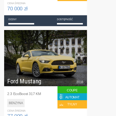
CENA ŚREDNIA
70 000 zł
OCENY
DOSTĘPNOŚĆ
Ford Mustang
2016
COUPE
2.3 EcoBoost 317 KM
AUTOMAT
BENZYNA
TYLNY
CENA ŚREDNIA