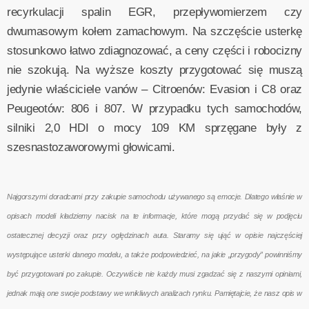
recyrkulacji spalin EGR, przepływomierzem czy
dwumasowym kołem zamachowym. Na szczęście usterkę
stosunkowo łatwo zdiagnozować, a ceny części i robocizny
nie szokują. Na wyższe koszty przygotować się muszą
jedynie właściciele vanów – Citroenów: Evasion i C8 oraz
Peugeotów: 806 i 807. W przypadku tych samochodów,
silniki 2,0 HDI o mocy 109 KM sprzęgane były z
szesnastozaworowymi głowicami.
Najgorszymi doradcami przy zakupie samochodu używanego są emocje. Dlatego właśnie w
opisach modeli kładziemy nacisk na te informacje, które mogą przydać się w podjęciu
ostatecznej decyzji oraz przy oględzinach auta. Staramy się ująć w opisie najczęściej
występujące usterki danego modelu, a także podpowiedzieć, na jakie „przygody” powinniśmy
być przygotowani po zakupie. Oczywiście nie każdy musi zgadzać się z naszymi opiniami,
jednak mają one swoje podstawy we wnikliwych analizach rynku. Pamiętajcie, że nasz opis w