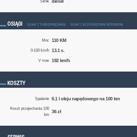
diesel
Silnik
OSIĄGI
SILNIK Z TURBOSPRĘŻARKĄ
SILNIK Z BEZPOŚREDNIM WTRYSKIEM
110 KM
Moc
13.1 s.
0-100 km/h
192 km/h
V max
KOSZTY
6.1 l oleju napędowego na 100 km
Spalanie
Koszt przejechania 100
36 zł
km