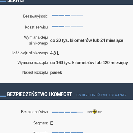
SERWIS
Bezawaryjność
Koszt serwisu
Wymiana oleju
co 20 tys. kilometrów lub 24 miesiące
silnikowego
4.8 l.
Ilość oleju silnikowego
co 160 tys. kilometrów lub 120 miesięcy
Wymiana rozrządu
pasek
Napęd rozrządu
BEZPIECZEŃSTWO I KOMFORT
CZY BEZPIECZEŃSTWO JEST WAŻNE?
Bezpieczeństwo
E
Segment