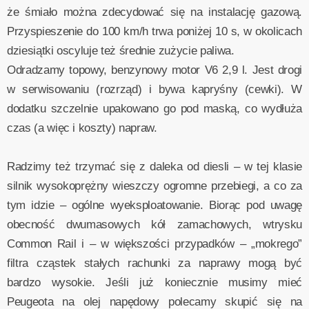
że śmiało można zdecydować się na instalację gazową.
Przyspieszenie do 100 km/h trwa poniżej 10 s, w okolicach
dziesiątki oscyluje też średnie zużycie paliwa.
Odradzamy topowy, benzynowy motor V6 2,9 l. Jest drogi
w serwisowaniu (rozrząd) i bywa kapryśny (cewki). W
dodatku szczelnie upakowano go pod maską, co wydłuża
czas (a więc i koszty) napraw.
Radzimy też trzymać się z daleka od diesli – w tej klasie
silnik wysokoprężny wieszczy ogromne przebiegi, a co za
tym idzie – ogólne wyeksploatowanie. Biorąc pod uwagę
obecność dwumasowych kół zamachowych, wtrysku
Common Rail i – w większości przypadków – „mokrego”
filtra cząstek stałych rachunki za naprawy mogą być
bardzo wysokie. Jeśli już koniecznie musimy mieć
Peugeota na olej napędowy polecamy skupić się na