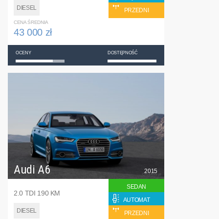
DIESEL
PRZEDNI
CENA ŚREDNIA
43 000 zł
OCENY
DOSTĘPNOŚĆ
Audi A6
2015
SEDAN
2.0 TDI 190 KM
AUTOMAT
DIESEL
PRZEDNI