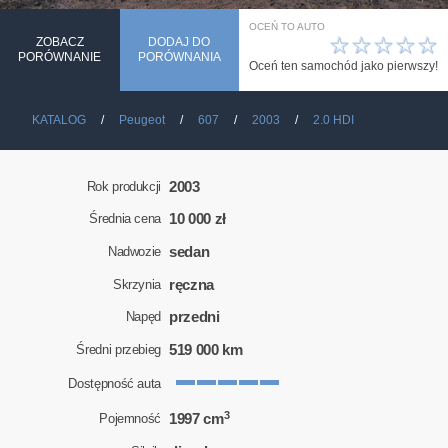
OCEŃ TO AUTO
☆
☆
☆
☆
☆
ZOBACZ
DODAJ DO
PORÓWNANIE
PORÓWNANIA
Oceń ten samochód jako pierwszy!
KATALOG
Peugeot
607
2003
2.0 HDI
2003
Rok produkcji
10 000 zł
Średnia cena
sedan
Nadwozie
ręczna
Skrzynia
przedni
Napęd
519 000 km
Średni przebieg
Dostępność auta
3
1997 cm
Pojemność