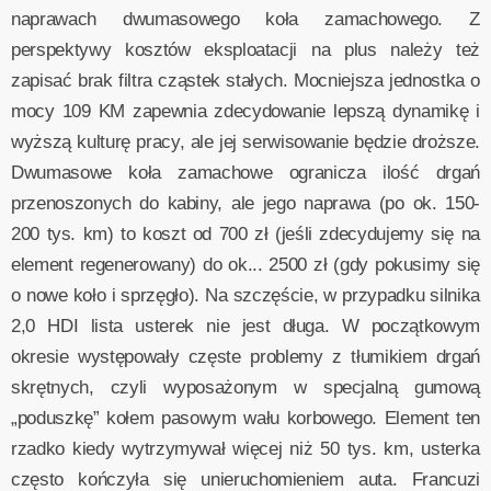
naprawach dwumasowego koła zamachowego. Z
perspektywy kosztów eksploatacji na plus należy też
zapisać brak filtra cząstek stałych. Mocniejsza jednostka o
mocy 109 KM zapewnia zdecydowanie lepszą dynamikę i
wyższą kulturę pracy, ale jej serwisowanie będzie droższe.
Dwumasowe koła zamachowe ogranicza ilość drgań
przenoszonych do kabiny, ale jego naprawa (po ok. 150-
200 tys. km) to koszt od 700 zł (jeśli zdecydujemy się na
element regenerowany) do ok... 2500 zł (gdy pokusimy się
o nowe koło i sprzęgło). Na szczęście, w przypadku silnika
2,0 HDI lista usterek nie jest długa. W początkowym
okresie występowały częste problemy z tłumikiem drgań
skrętnych, czyli wyposażonym w specjalną gumową
„poduszkę” kołem pasowym wału korbowego. Element ten
rzadko kiedy wytrzymywał więcej niż 50 tys. km, usterka
często kończyła się unieruchomieniem auta. Francuzi