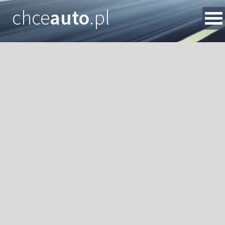
chce
auto
.pl