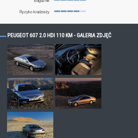
Bagażnik
Ryzyko kradzieży
PEUGEOT 607 2.0 HDI 110 KM - GALERIA ZDJĘĆ