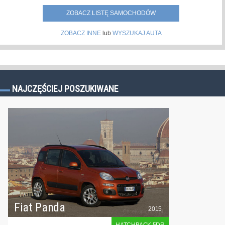
ZOBACZ LISTĘ SAMOCHODÓW
ZOBACZ INNE
lub
WYSZUKAJ AUTA
NAJCZĘŚCIEJ POSZUKIWANE
Fiat Panda
2015