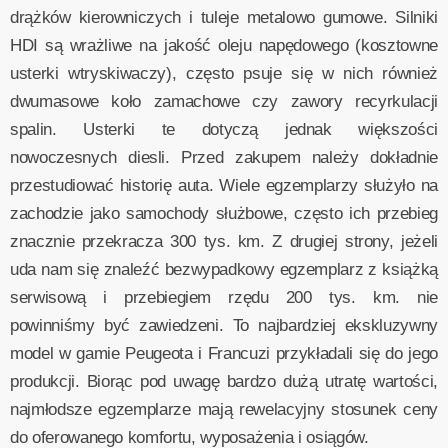
drążków kierowniczych i tuleje metalowo gumowe. Silniki
HDI są wrażliwe na jakość oleju napędowego (kosztowne
usterki wtryskiwaczy), często psuje się w nich również
dwumasowe koło zamachowe czy zawory recyrkulacji
spalin. Usterki te dotyczą jednak większości
nowoczesnych diesli. Przed zakupem należy dokładnie
przestudiować historię auta. Wiele egzemplarzy służyło na
zachodzie jako samochody służbowe, często ich przebieg
znacznie przekracza 300 tys. km. Z drugiej strony, jeżeli
uda nam się znaleźć bezwypadkowy egzemplarz z książką
serwisową i przebiegiem rzędu 200 tys. km. nie
powinniśmy być zawiedzeni. To najbardziej ekskluzywny
model w gamie Peugeota i Francuzi przykładali się do jego
produkcji. Biorąc pod uwagę bardzo dużą utratę wartości,
najmłodsze egzemplarze mają rewelacyjny stosunek ceny
do oferowanego komfortu, wyposażenia i osiągów.