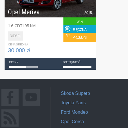
Opel Meriva
2015
VAN
1.6 CDTI 95 KM
RĘCZNA
DIESEL
PRZEDNI
CENA ŚREDNIA
30 000 zł
OCENY
DOSTĘPNOŚĆ
Skoda Superb
Toyota Yaris
Ford Mondeo
Opel Corsa