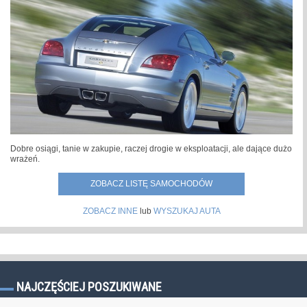
Dobre osiągi, tanie w zakupie, raczej drogie w eksploatacji, ale dające dużo
wrażeń.
ZOBACZ LISTĘ SAMOCHODÓW
ZOBACZ INNE
lub
WYSZUKAJ AUTA
NAJCZĘŚCIEJ POSZUKIWANE