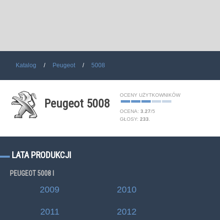
Katalog
Peugeot
5008
OCENY UŻYTKOWNIKÓW
Peugeot 5008
OCENA:
3.27
/
5
GŁOSY:
233
.
LATA PRODUKCJI
PEUGEOT 5008 I
2009
2010
2011
2012