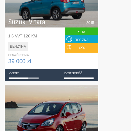
Suzuki Vitara
2015
SUV
1.6 VVT 120 KM
RĘCZNA
BENZYNA
4X4
CENA ŚREDNIA
39 000 zł
OCENY
DOSTĘPNOŚĆ