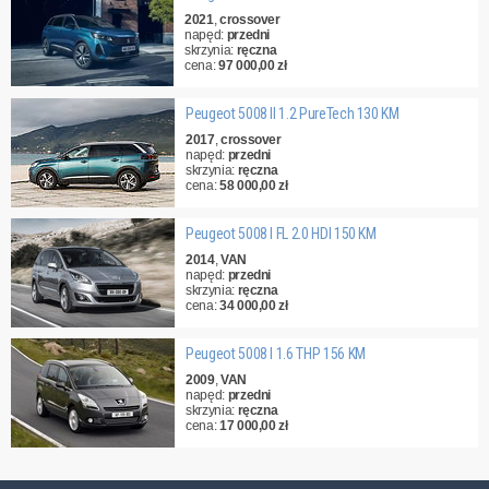
2021
,
crossover
napęd:
przedni
skrzynia:
ręczna
cena:
97 000,00 zł
Peugeot 5008 II 1.2 PureTech 130 KM
2017
,
crossover
napęd:
przedni
skrzynia:
ręczna
cena:
58 000,00 zł
Peugeot 5008 I FL 2.0 HDI 150 KM
2014
,
VAN
napęd:
przedni
skrzynia:
ręczna
cena:
34 000,00 zł
Peugeot 5008 I 1.6 THP 156 KM
2009
,
VAN
napęd:
przedni
skrzynia:
ręczna
cena:
17 000,00 zł