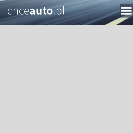
chce
auto
.pl