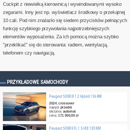
Cockpit z niewielką kierownicą i wywindowanymi wysoko
zegarami. Inny jest np. wyświetlacz środkowy o przekątnej
10 cali. Pod nim znalazło się siedem przycisków pełniących
funkcję szybkiego przywołania najpotrzebniejszych
elementów wyposażenia. Za ich pomocą można szybko
”przeklikać” się do sterowania: radiem, wentylacją,
telefonem czy nawigacją.
PRZYKŁADOWE SAMOCHODY
Peugeot 5008 III 1.2 Hybrid 136 KM
2024
,
crossover
napęd:
przedni
skrzynia:
automat
cena:
171 000,00 zł
Peugeot 5008 II FL 1.5 HDI 130 KM