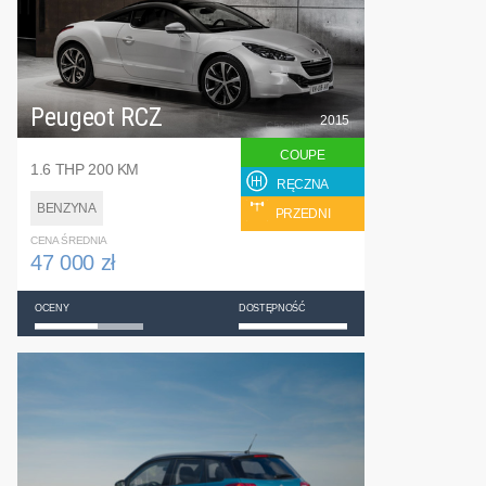
Peugeot RCZ
2015
COUPE
1.6 THP 200 KM
RĘCZNA
BENZYNA
PRZEDNI
CENA ŚREDNIA
47 000 zł
OCENY
DOSTĘPNOŚĆ