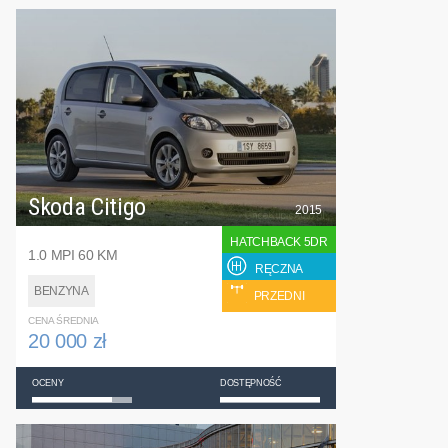
Skoda Citigo
2015
HATCHBACK 5DR
1.0 MPI 60 KM
RĘCZNA
BENZYNA
PRZEDNI
CENA ŚREDNIA
20 000 zł
OCENY
DOSTĘPNOŚĆ