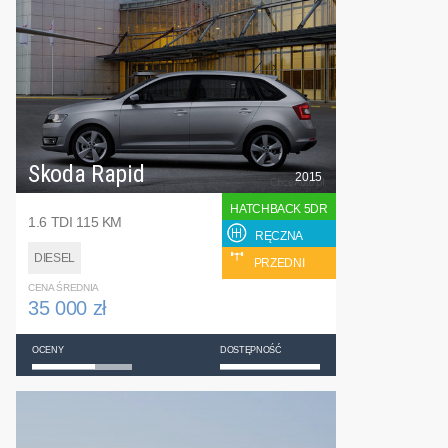
Skoda Rapid
2015
HATCHBACK 5DR
1.6 TDI 115 KM
RĘCZNA
DIESEL
PRZEDNI
CENA ŚREDNIA
35 000 zł
OCENY
DOSTĘPNOŚĆ