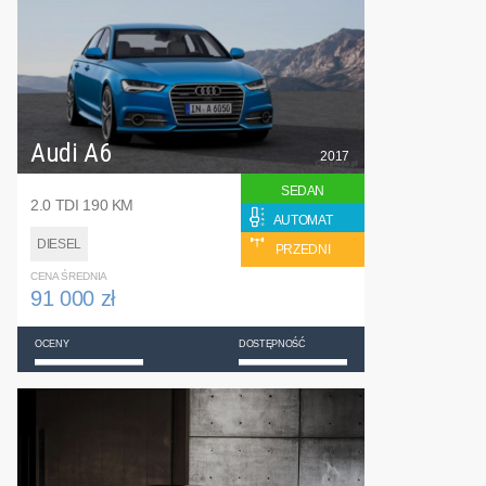
Audi A6
2017
SEDAN
2.0 TDI 190 KM
AUTOMAT
DIESEL
PRZEDNI
CENA ŚREDNIA
91 000 zł
OCENY
DOSTĘPNOŚĆ