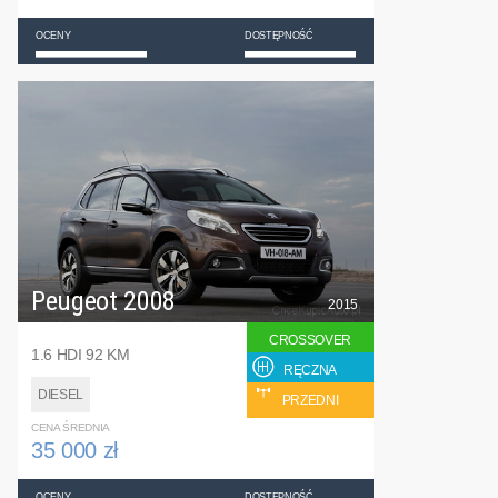
OCENY
DOSTĘPNOŚĆ
Peugeot 2008
2015
CROSSOVER
1.6 HDI 92 KM
RĘCZNA
DIESEL
PRZEDNI
CENA ŚREDNIA
35 000 zł
OCENY
DOSTĘPNOŚĆ