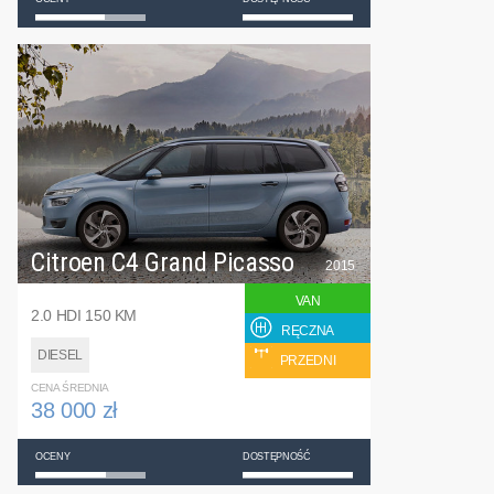
Citroen C4 Grand Picasso
2015
VAN
2.0 HDI 150 KM
RĘCZNA
DIESEL
PRZEDNI
CENA ŚREDNIA
38 000 zł
OCENY
DOSTĘPNOŚĆ