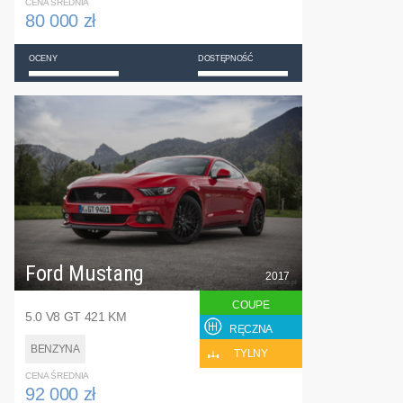
CENA ŚREDNIA
80 000 zł
OCENY
DOSTĘPNOŚĆ
Ford Mustang
2017
COUPE
5.0 V8 GT 421 KM
RĘCZNA
BENZYNA
TYLNY
CENA ŚREDNIA
92 000 zł