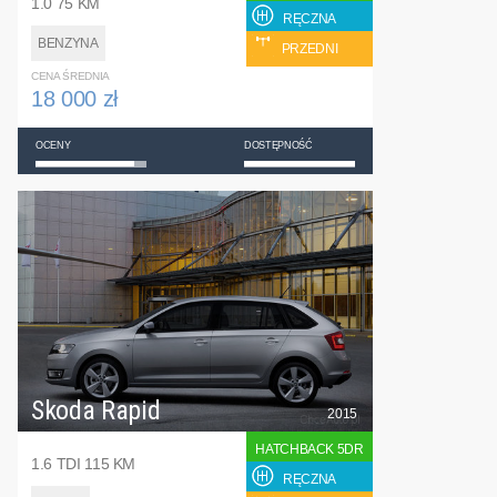
1.0 75 KM
RĘCZNA
BENZYNA
PRZEDNI
CENA ŚREDNIA
18 000 zł
OCENY
DOSTĘPNOŚĆ
Skoda Rapid
2015
HATCHBACK 5DR
1.6 TDI 115 KM
RĘCZNA