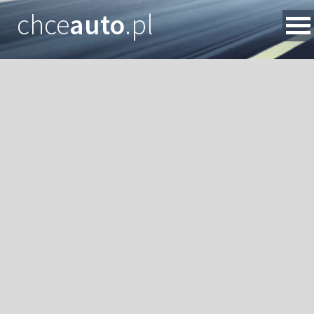
chce
auto
.pl