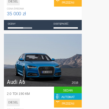
DIESEL
PRZEDNI
CENA ŚREDNIA
35 000 zł
OCENY
DOSTĘPNOŚĆ
Audi A6
2016
SEDAN
2.0 TDI 190 KM
AUTOMAT
DIESEL
PRZEDNI