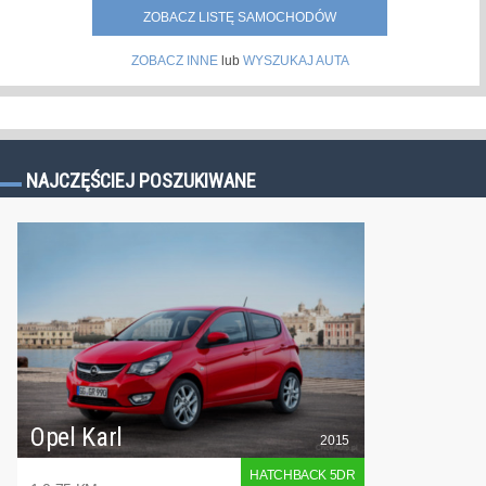
ZOBACZ LISTĘ SAMOCHODÓW
ZOBACZ INNE
lub
WYSZUKAJ AUTA
NAJCZĘŚCIEJ POSZUKIWANE
Opel Karl
2015
HATCHBACK 5DR