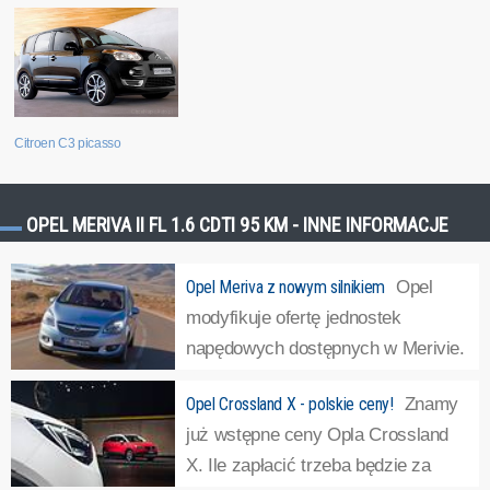
Citroen C3 picasso
OPEL MERIVA II FL 1.6 CDTI 95 KM - INNE INFORMACJE
Opel Meriva z nowym silnikiem
Opel
modyfikuje ofertę jednostek
napędowych dostępnych w Merivie.
Nowością jest silnik 1.6 CDTI o
Opel Crossland X - polskie ceny!
Znamy
mocy 95 KM. Do tej pory Opel Meriva, który jesienią
już wstępne ceny Opla Crossland
ubiegłego roku przeszedł face-lifting, oferowany był z
X. Ile zapłacić trzeba będzie za
dwoma wersjami silnika 1.6 CDTI: o mocy 136 i...
»