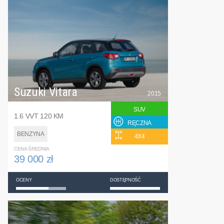
Suzuki Vitara
2015
SUV
1.6 VVT 120 KM
RĘCZNA
BENZYNA
4X4
CENA ŚREDNIA
39 000 zł
OCENY
DOSTĘPNOŚĆ