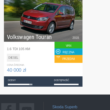
Volkswagen Touran
2015
VAN
1.6 TDI 105 KM
RĘCZNA
DIESEL
PRZEDNI
CENA ŚREDNIA
40 000 zł
OCENY
DOSTĘPNOŚĆ
Skoda Superb