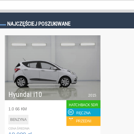
NAJCZĘŚCIEJ POSZUKIWANE
Hyundai i10
2015
HATCHBACK 5DR
1.0 66 KM
RĘCZNA
BENZYNA
PRZEDNI
CENA ŚREDNIA