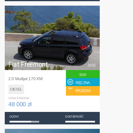
Fiat Freemont
2015
SUV
2.0 Multijet 170 KM
RĘCZNA
DIESEL
PRZEDNI
CENA ŚREDNIA
48 000 zł
OCENY
DOSTĘPNOŚĆ