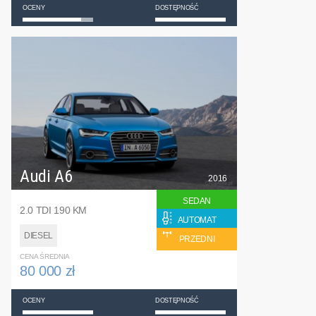
OCENY
DOSTĘPNOŚĆ
Audi A6
2016
SEDAN
2.0 TDI 190 KM
AUTOMAT
DIESEL
PRZEDNI
CENA ŚREDNIA
80 000 zł
OCENY
DOSTĘPNOŚĆ