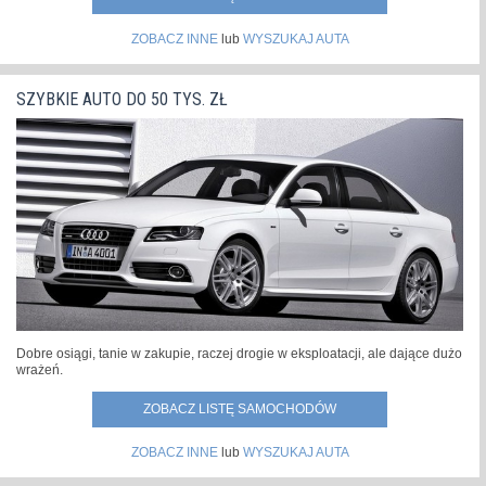
ZOBACZ INNE
lub
WYSZUKAJ AUTA
SZYBKIE AUTO DO 50 TYS. ZŁ
Dobre osiągi, tanie w zakupie, raczej drogie w eksploatacji, ale dające dużo
wrażeń.
ZOBACZ LISTĘ SAMOCHODÓW
ZOBACZ INNE
lub
WYSZUKAJ AUTA