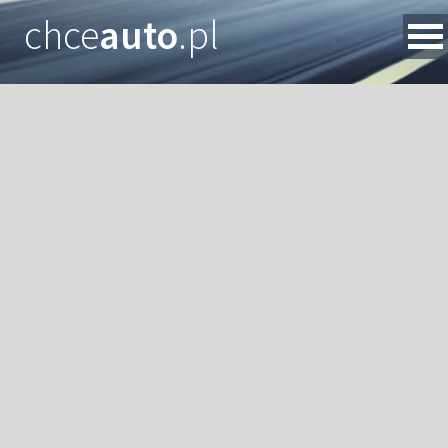
chce
auto
.pl