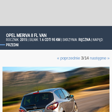
OPEL MERIVA II FL VAN
ROCZNIK:
2015
| SILNIK:
1.6 CDTI 95 KM
| SKRZYNIA:
RĘCZNA
| NAPĘD:
PRZEDNI
« poprzednie
3/14
następne »