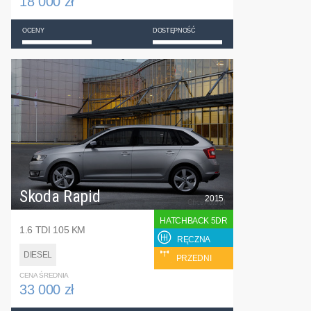
18 000 zł
OCENY
DOSTĘPNOŚĆ
Skoda Rapid
2015
HATCHBACK 5DR
1.6 TDI 105 KM
RĘCZNA
DIESEL
PRZEDNI
CENA ŚREDNIA
33 000 zł