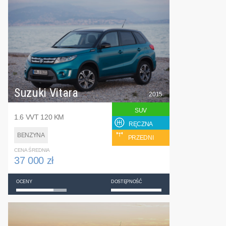
Suzuki Vitara
2015
SUV
1.6 VVT 120 KM
RĘCZNA
BENZYNA
PRZEDNI
CENA ŚREDNIA
37 000 zł
OCENY
DOSTĘPNOŚĆ