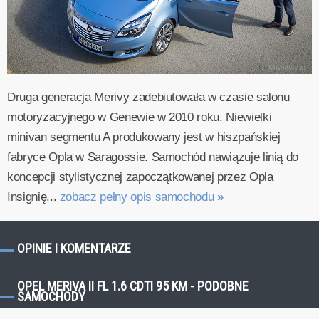
Druga generacja Merivy zadebiutowała w czasie salonu
motoryzacyjnego w Genewie w 2010 roku. Niewielki
minivan segmentu A produkowany jest w hiszpańskiej
fabryce Opla w Saragossie. Samochód nawiązuje linią do
koncepcji stylistycznej zapoczątkowanej przez Opla
Insignię...
zobacz pełny opis samochodu
»
OPINIE I KOMENTARZE
OPEL MERIVA II FL 1.6 CDTI 95 KM - PODOBNE
SAMOCHODY