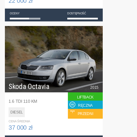
22 000 zł
OCENY
DOSTĘPNOŚĆ
Skoda Octavia
2015
LIFTBACK
1.6 TDI 110 KM
RĘCZNA
DIESEL
PRZEDNI
CENA ŚREDNIA
37 000 zł