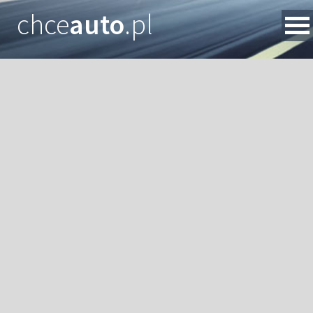
chce
auto
.pl