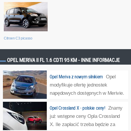
Citroen C3 picasso
OPEL MERIVA II FL 1.6 CDTI 95 KM - INNE INFORMACJE
Opel Meriva z nowym silnikiem
Opel
modyfikuje ofertę jednostek
napędowych dostępnych w Merivie.
Nowością jest silnik 1.6 CDTI o
Opel Crossland X - polskie ceny!
Znamy
mocy 95 KM. Do tej pory Opel Meriva, który jesienią
już wstępne ceny Opla Crossland
ubiegłego roku przeszedł face-lifting, oferowany był z
X. Ile zapłacić trzeba będzie za
dwoma wersjami silnika 1.6 CDTI: o mocy 136 i...
»