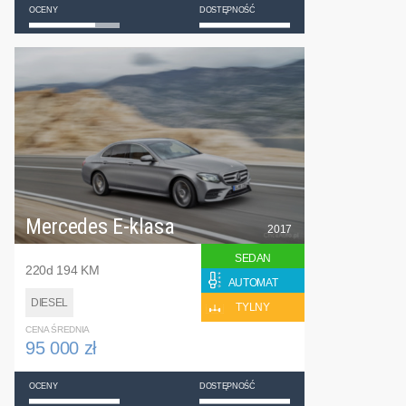
OCENY
DOSTĘPNOŚĆ
Mercedes E-klasa
2017
SEDAN
220d 194 KM
AUTOMAT
DIESEL
TYLNY
CENA ŚREDNIA
95 000 zł
OCENY
DOSTĘPNOŚĆ