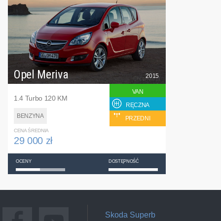
Opel Meriva
2015
VAN
1.4 Turbo 120 KM
RĘCZNA
BENZYNA
PRZEDNI
CENA ŚREDNIA
29 000 zł
OCENY
DOSTĘPNOŚĆ
Skoda Superb