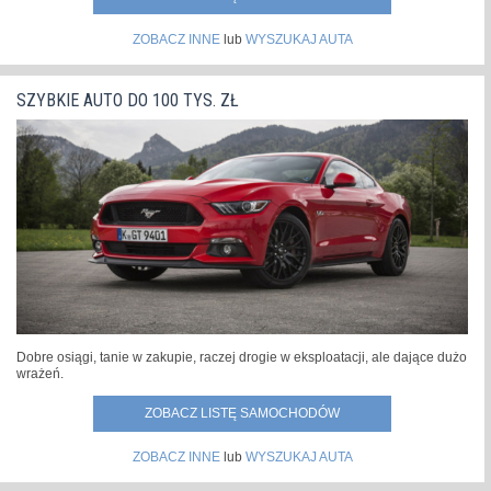
ZOBACZ INNE
lub
WYSZUKAJ AUTA
SZYBKIE AUTO DO 100 TYS. ZŁ
Dobre osiągi, tanie w zakupie, raczej drogie w eksploatacji, ale dające dużo
wrażeń.
ZOBACZ LISTĘ SAMOCHODÓW
ZOBACZ INNE
lub
WYSZUKAJ AUTA