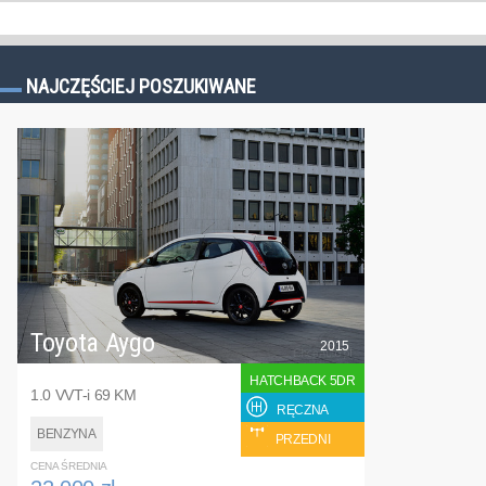
NAJCZĘŚCIEJ POSZUKIWANE
Toyota Aygo
2015
HATCHBACK 5DR
1.0 VVT-i 69 KM
RĘCZNA
BENZYNA
PRZEDNI
CENA ŚREDNIA