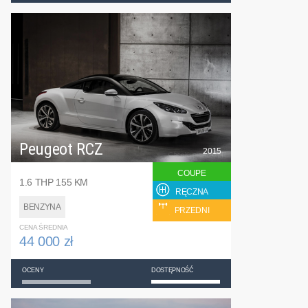
Peugeot RCZ
2015
COUPE
1.6 THP 155 KM
RĘCZNA
BENZYNA
PRZEDNI
CENA ŚREDNIA
44 000 zł
OCENY
DOSTĘPNOŚĆ