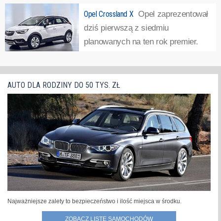
następcę Merivy?Samochód
Opel Crossland X
Opel zaprezentował
oferowany będzie w trzech wersjach wyposażeniowych:
dziś pierwszą z siedmiu
Essentia, Enjoy i Elite. Pierwsza – bazowa – pojawi się
planowanych na ten rok premier.
jednak w cennikach dopiero w styczniu...
»
Kompaktowy crossover o nazwie
Crossland X. Samochód powstał przy współpracy z
koncernem PSA. Auto zbudowano w oparciu o modułową
AUTO DLA RODZINY DO 50 TYS. ZŁ
płytę podłogową EMP2. Karoseria Opla...
»
Najważniejsze zalety to bezpieczeństwo i ilość miejsca w środku.
ZOBACZ LISTĘ SAMOCHODÓW