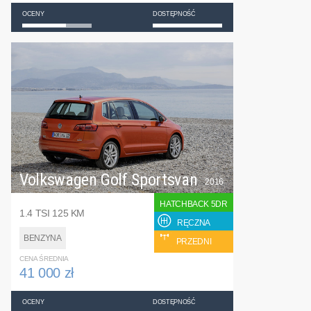
OCENY
DOSTĘPNOŚĆ
Volkswagen Golf Sportsvan
2016
HATCHBACK 5DR
1.4 TSI 125 KM
RĘCZNA
BENZYNA
PRZEDNI
CENA ŚREDNIA
41 000 zł
OCENY
DOSTĘPNOŚĆ