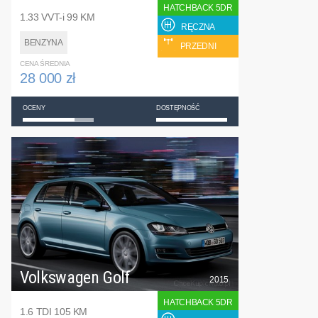
HATCHBACK 5DR
1.33 VVT-i 99 KM
RĘCZNA
BENZYNA
PRZEDNI
CENA ŚREDNIA
28 000 zł
OCENY
DOSTĘPNOŚĆ
Volkswagen Golf
2015
HATCHBACK 5DR
1.6 TDI 105 KM