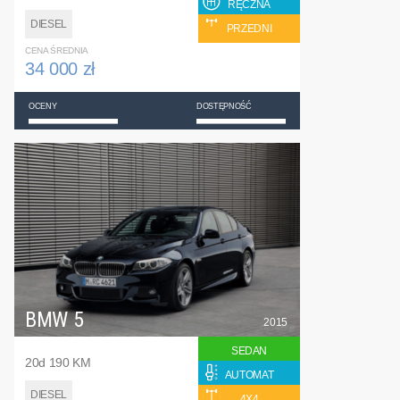
RĘCZNA
DIESEL
PRZEDNI
CENA ŚREDNIA
34 000 zł
OCENY
DOSTĘPNOŚĆ
BMW 5
2015
SEDAN
20d 190 KM
AUTOMAT
DIESEL
4X4