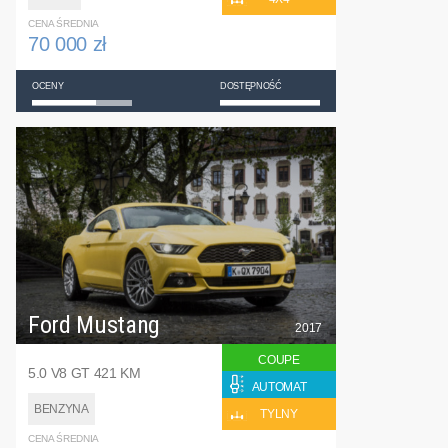
CENA ŚREDNIA
70 000 zł
OCENY
DOSTĘPNOŚĆ
Ford Mustang
2017
COUPE
5.0 V8 GT 421 KM
AUTOMAT
BENZYNA
TYLNY
CENA ŚREDNIA