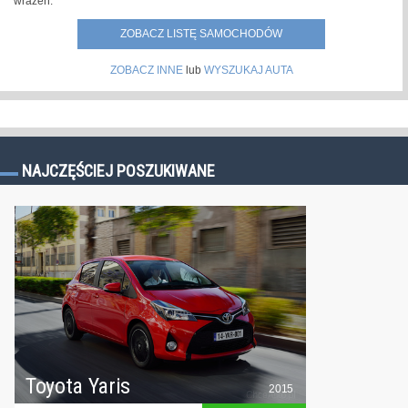
wrażeń.
ZOBACZ LISTĘ SAMOCHODÓW
ZOBACZ INNE
lub
WYSZUKAJ AUTA
NAJCZĘŚCIEJ POSZUKIWANE
Toyota Yaris
2015