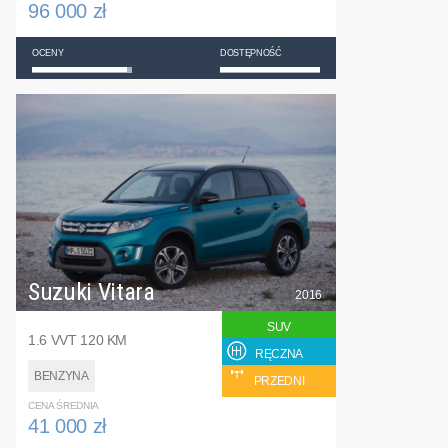
96 000 zł
OCENY
DOSTĘPNOŚĆ
Suzuki Vitara
2016
SUV
1.6 VVT 120 KM
RĘCZNA
BENZYNA
PRZEDNI
CENA ŚREDNIA
41 000 zł