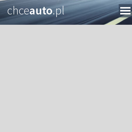
chce
auto
.pl