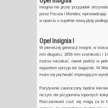
Opel Insignia
Insignia nie przez przypadek otrzymał
przez Focusa i Mondeo, wprowadzając d
w oparciu o zupełnie nową płytę podłog
Opel Insignia I
W pierwszej generacji Insignii, w stos
mm długości, 1856 mm szerokości i 149
można narzekać, nawet podróż w pełn
wyjazdom sprzyja też bagażnik. W lift
może się pochwalić imponującym wyniki
Pozytywnie zaskoczony będzie kierow
niczym nie przypomina topornych kokp
Rozczarowani czuć się mogą za to fa