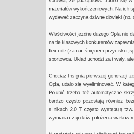
sprawia, że początkowo trudno się w n
materiałów wykończeniowych. Na ich spa
wydawać zaczyna dziwne dźwięki (np. sk
Właściwości jezdne dużego Opla nie da
na tle klasowych konkurentów zapewnia
flex ride (za naciśnięciem przycisku „s
sportowca. Układ uchodzi za trwały, ale 
Chociaż Insignia pierwszej generacji 
Opla, udało się wyeliminować. W kateg
Polubić trzeba też automatyczne skrz
bardzo często pozostają również bez
silnikach 2,0 T często występują tz
wymiana czujników położenia wałków ro