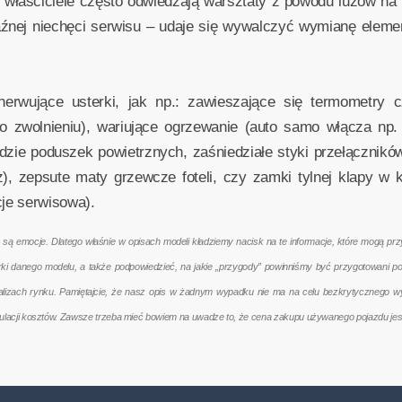
nii właściciele często odwiedzają warsztaty z powodu luzów na 
źnej niechęci serwisu – udaje się wywalczyć wymianę elemen
enerwujące usterki, jak np.: zawieszające się termometry 
o zwolnieniu), wariujące ogrzewanie (auto samo włącza np.
zie poduszek powietrznych, zaśniedziałe styki przełączników
, zepsute maty grzewcze foteli, czy zamki tylnej klapy w
je serwisowa).
emocje. Dlatego właśnie w opisach modeli kładziemy nacisk na te informacje, które mogą przyd
terki danego modelu, a także podpowiedzieć, na jakie „przygody” powinniśmy być przygotowani 
nalizach rynku. Pamiętajcie, że nasz opis w żadnym wypadku nie ma na celu bezkrytycznego w
kulacji kosztów. Zawsze trzeba mieć bowiem na uwadze to, że cena zakupu używanego pojazdu jes