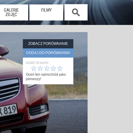
GALERIE
FILMY
ZDJĘĆ
ZOBACZ PORÓWNANIE
DODAJ DO PORÓWNANIA
OCEŃ TO AUTO
☆
☆
☆
☆
☆
Oceń ten samochód jako
pierwszy!