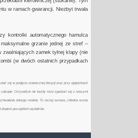
przekładni kierowniczej (stukanie). Tym
tu w ramach gwarancji. Niezbyt trwała
czy kontrolki automatycznego hamulca
 maksymalne grzanie jednej ze stref –
 zwalniających zamek tylnej klapy (nie
 kombi (w dwóch ostatnich przypadkach
ać się w podjęciu ostatecznej decyzji oraz przy oględzinach
po zakupie. Oczywiście nie każdy musi zgadzać się z naszymi
ychwalania danego modelu. To raczej surowa, chłodna ocena
t dopiero początkiem wydatków.