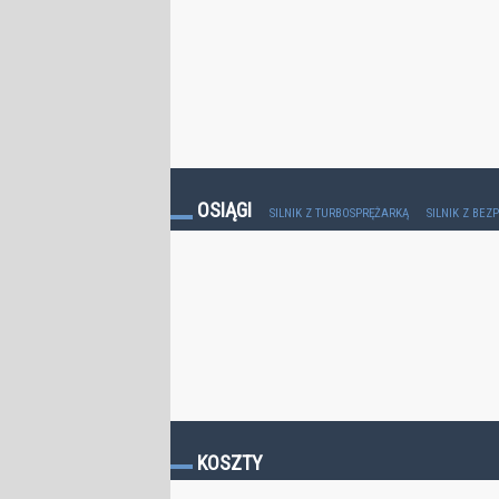
OSIĄGI
SILNIK Z TURBOSPRĘŻARKĄ
SILNIK Z BE
KOSZTY