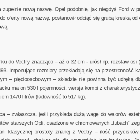
a zupełnie nową nazwę. Opel podobnie, jak niegdyś Ford w p
o oferty nową nazwę, postanowił odciąć się grubą kreską od
ową.
unku do Vectry znacząco – aż o 32 cm - urósł np. rozstaw osi
8. Imponujące rozmiary przekładają się na przestronność ka
ym – pięcioosobowym – składzie nie powinna być udręką dl
backu ma on 530 l pojemności, wersja kombi z charakterystyc
em 1470 litrów (ładowność to 517 kg).
ca – zwłaszcza, jeśli przykłada dużą wagę do walorów este
itów starszych Opli, osadzone w chromowanych „tubach” zega
ni klasycznej prostoty znanej z Vectry – ilość przyciskó