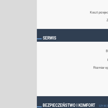
Koszt przeje
Z
SERWIS
B
Rozmiar op
BEZPIECZEŃSTWO I KOMFORT
CZY BE