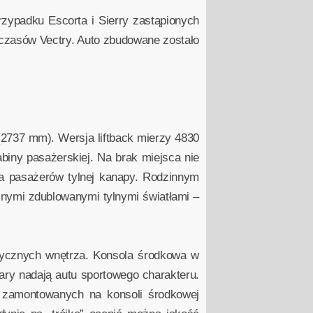
rzypadku Escorta i Sierry zastąpionych
 czasów Vectry. Auto zbudowane zostało
 (2737 mm). Wersja liftback mierzy 4830
biny pasażerskiej. Na brak miejsca nie
a pasażerów tylnej kanapy. Rodzinnym
znymi zdublowanymi tylnymi światłami –
tycznych wnętrza. Konsola środkowa w
ry nadają autu sportowego charakteru.
w zamontowanych na konsoli środkowej