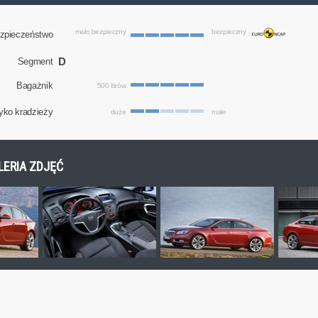
mało bezpieczny
bezpieczny
zpieczeństwo
D
Segment
Bagażnik
500 litrów
yko kradzieży
duże
małe
ALERIA ZDJĘĆ