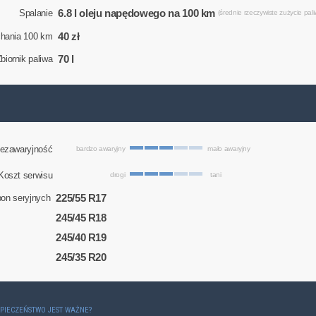
6.8 l oleju napędowego na 100 km
Spalanie
(średnie rzeczywiste zużycie pali
40 zł
chania 100 km
70 l
biornik paliwa
ezawaryjność
bardzo awaryjny
mało awaryjny
Koszt serwisu
drogi
tani
225/55 R17
on seryjnych
245/45 R18
245/40 R19
245/35 R20
ZPIECZEŃSTWO JEST WAŻNE?