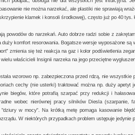
ich połapać, obsługa nie dla wszystkich jest intuicyjna. J
sowanie nie można narzekać, ale plastiki nie sprawiają wraż
rzypienie klamek i konsoli środkowej), często już po 40 tys. 
ją powodów do narzekań. Auto dobrze radzi sobie z zakrętami
 duży komfort resorowania. Bogatsze wersje wyposażone są w 
port” zmienia się też reakcja na gaz i kolor podświetlenia ze
wielu właścicieli Insignii narzeka na jego przeciętne wygłuszen
została wzorowo np. zabezpieczona przed rdzą, nie wszystkie 
oriach cechy (nie usterki) traktować można np. duży apetyt j
ynie biegów, które potrafią szarpać przy redukcji i hałasow
radne wobec nierównej pracy silników Diesla (szarpanie, f
w. "dziury w mocy". Na krótką metę pomaga kasowanie błęd
zrządu. W niektórych przypadkach problem ustępuje jedynie p