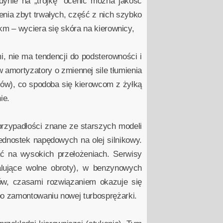
edynie na „trójkę” ocenić można jakość
enia zbyt trwałych, część z nich szybko
km – wyciera się skóra na kierownicy,
, nie ma tendencji do podsterowności i
amortyzatory o zmiennej sile tłumienia
garów), co spodoba się kierowcom z żyłką
ie.
przypadłości znane ze starszych modeli
ednostek napędowych na olej silnikowy.
ać na wysokich przełożeniach. Serwisy
alujące wolne obroty), w benzynowych
ów, czasami rozwiązaniem okazuje się
o zamontowaniu nowej turbosprężarki.