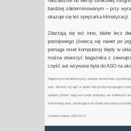
Niezależnie od wersji silnikowej Insig
bardziej zdeterminowanym – przy wyra
okazuje się też sprężarka klimatyzacji.
Zdarzają się też inne, błahe lecz d
postojowego (świecą się nawet po jeg
pomaga reset komputera) błędy w układ
można otworzyć bagażnika z zewnątrz)
część aut wzywana była do ASO na akc
Najgorszymi doradcami przy zakupie samochodu używanego są 
auta. Staramy się ująć w opisie najczęściej występujące us
opiniami, jednak mają one swoje podstawy we wnikliwych a
konkretnego auta, zachęcająca do równie pesymistycznej kal
Ostatnia zmiana: 2026-03-12