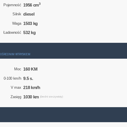
3
1956 cm
Pojemność
diesel
Silnik
1503 kg
Waga
532 kg
Ładowność
ZPOŚREDNIM WTRYSKIEM
160 KM
Moc
9.5 s.
0-100 km/h
218 km/h
V max
1030 km
Zasięg
(średni rzeczywisty)