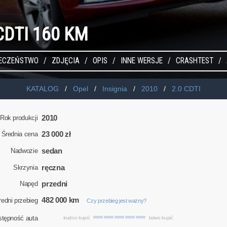
0 CDTI 160 KM
IECZEŃSTWO
ZDJĘCIA
OPIS
INNE WERSJE
CRASHTEST
KATALOG
Opel
Insignia
2010
2.0 CDTI
2010
Rok produkcji
23 000 zł
Średnia cena
sedan
Nadwozie
ręczna
Skrzynia
przedni
Napęd
482 000 km
redni przebieg
Czy przebieg jest ważny?
stępność auta
trudno kupić
łatwo kupić