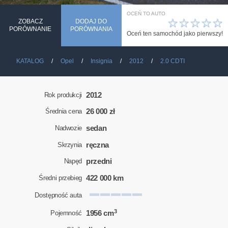
OCEŃ TO AUTO
☆
☆
☆
☆
☆
ZOBACZ
DODAJ DO
PORÓWNANIE
PORÓWNANIA
Oceń ten samochód jako pierwszy!
KATALOG
Opel
Insignia
2012
2.0 CDTI
2012
Rok produkcji
26 000 zł
Średnia cena
sedan
Nadwozie
ręczna
Skrzynia
przedni
Napęd
422 000 km
Średni przebieg
Dostępność auta
3
1956 cm
Pojemność