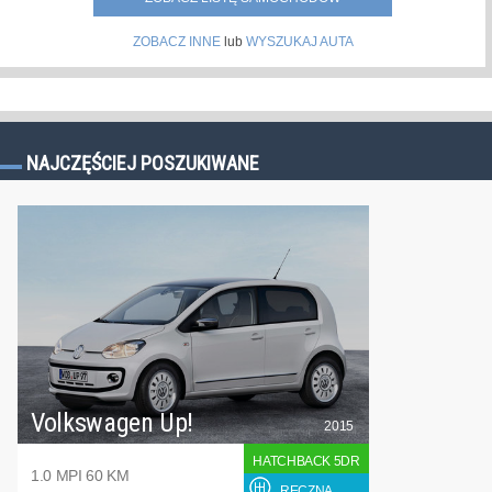
ZOBACZ INNE
lub
WYSZUKAJ AUTA
NAJCZĘŚCIEJ POSZUKIWANE
Volkswagen Up!
2015
HATCHBACK 5DR
1.0 MPI 60 KM
RĘCZNA