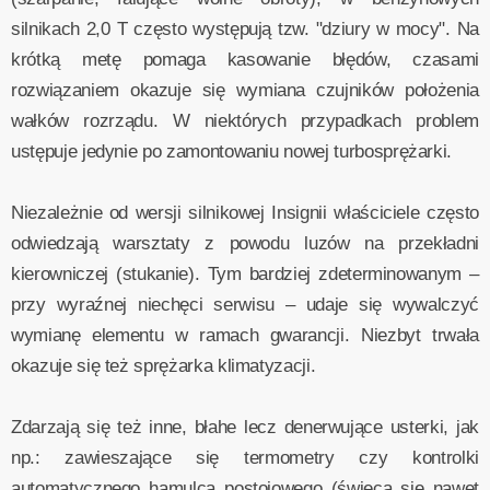
silnikach 2,0 T często występują tzw. "dziury w mocy". Na
krótką metę pomaga kasowanie błędów, czasami
rozwiązaniem okazuje się wymiana czujników położenia
wałków rozrządu. W niektórych przypadkach problem
ustępuje jedynie po zamontowaniu nowej turbosprężarki.
Niezależnie od wersji silnikowej Insignii właściciele często
odwiedzają warsztaty z powodu luzów na przekładni
kierowniczej (stukanie). Tym bardziej zdeterminowanym –
przy wyraźnej niechęci serwisu – udaje się wywalczyć
wymianę elementu w ramach gwarancji. Niezbyt trwała
okazuje się też sprężarka klimatyzacji.
Zdarzają się też inne, błahe lecz denerwujące usterki, jak
np.: zawieszające się termometry czy kontrolki
automatycznego hamulca postojowego (świecą się nawet