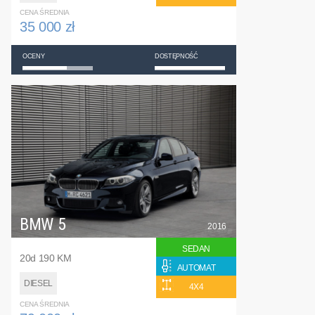
CENA ŚREDNIA
35 000 zł
OCENY
DOSTĘPNOŚĆ
BMW 5
2016
SEDAN
20d 190 KM
AUTOMAT
DIESEL
4X4
CENA ŚREDNIA