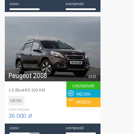
OCENY
DOSTĘPNOŚĆ
Peugeot 2008
2015
CROSSOVER
1.6 BlueHDI 100 KM
RĘCZNA
DIESEL
PRZEDNI
CENA ŚREDNIA
36 000 zł
OCENY
DOSTĘPNOŚĆ