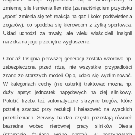
zmiennej sile tłumienia flex ride (za naciśnięciem przycisku
„sport” zmienia się też reakcja na gaz i kolor podświetlenia
zegarów), co spodoba się kierowcom z żyłką sportowca.
Układ uchodzi za trwały, ale wielu właścicieli Insignii
narzeka na jego przeciętne wygłuszenie.
Chociaż Insignia pierwszej generacji została wzorowo np.
zabezpieczona przed rdzą, nie wszystkie przypadłości
znane ze starszych modeli Opla, udało się wyeliminować.
W kategoriach cechy (nie usterki) traktować można np.
duży apetyt jednostek napędowych na olej silnikowy.
Polubić trzeba też automatyczne skrzynie biegów, które
potrafią szarpać przy redukcji i hałasować na wysokich
przełożeniach. Serwisy bardzo często pozostają również
bezradne wobec nierównej pracy silników Diesla
(szarpanie, falujące wolne obroty), w benzynowych