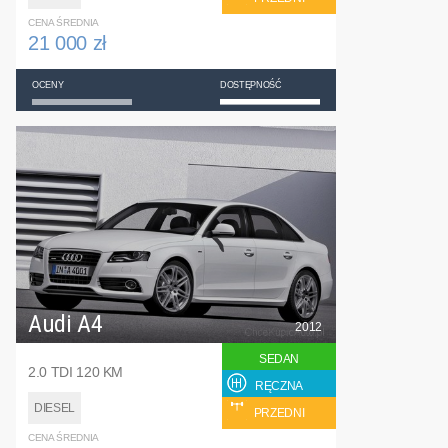
CENA ŚREDNIA
21 000 zł
OCENY
DOSTĘPNOŚĆ
Audi A4
2012
SEDAN
2.0 TDI 120 KM
RĘCZNA
DIESEL
PRZEDNI
CENA ŚREDNIA