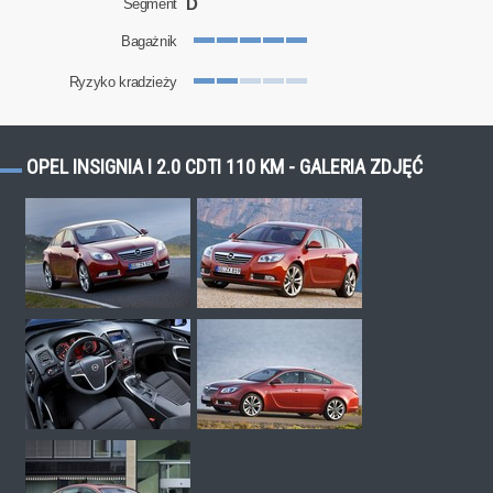
D
Segment
Bagażnik
Ryzyko kradzieży
OPEL INSIGNIA I 2.0 CDTI 110 KM - GALERIA ZDJĘĆ