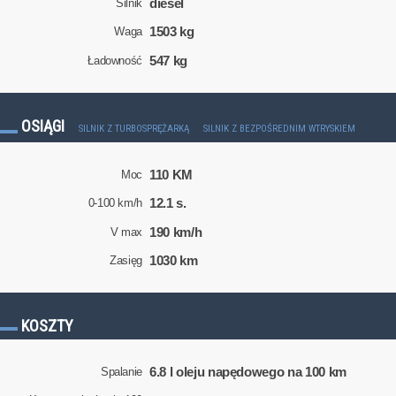
diesel
Silnik
1503 kg
Waga
547 kg
Ładowność
OSIĄGI
SILNIK Z TURBOSPRĘŻARKĄ
SILNIK Z BEZPOŚREDNIM WTRYSKIEM
110 KM
Moc
12.1 s.
0-100 km/h
190 km/h
V max
1030 km
Zasięg
KOSZTY
6.8 l oleju napędowego na 100 km
Spalanie