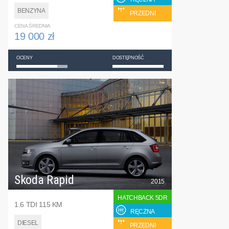
BENZYNA
PRZEDNI
CENA ŚREDNIA
19 000 zł
OCENY
DOSTĘPNOŚĆ
Skoda Rapid
2015
HATCHBACK 5DR
1.6 TDI 115 KM
RĘCZNA
DIESEL
PRZEDNI