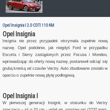
Opel Insignia I 2.0 CDTI 110 KM
Opel Insignia
Insignia nie przez przypadek otrzymała zupełnie nową
nazwę. Opel podobnie, jak niegdyś Ford w przypadku
Escorta i Sierry zastąpionych przez Focusa i Mondeo,
wprowadzając do oferty nową nazwę, postanowił odciąć się
grubą kreską od czasów Vectry. Auto zbudowane zostało w
oparciu o zupełnie nową płytę podłogową.
Opel Insignia I
W pierwszej generacji Insignii, w stosunku do Vectry
znacząco – aż o 32 cm - urósł np. rozstaw osi (2737 mm).