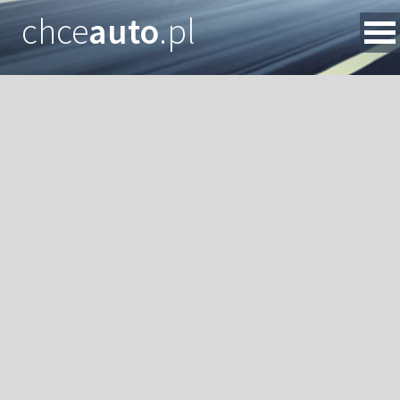
chce
auto
.pl