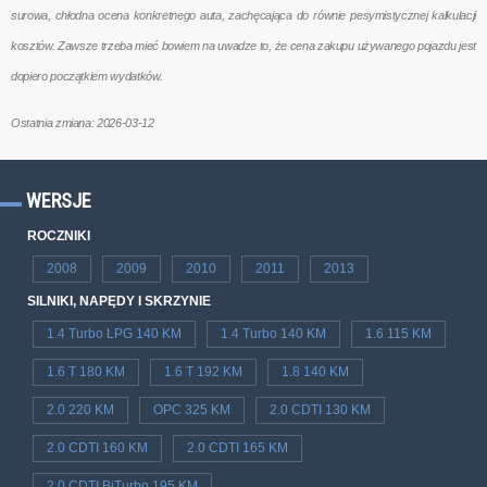
surowa, chłodna ocena konkretnego auta, zachęcająca do równie pesymistycznej kalkulacji
kosztów. Zawsze trzeba mieć bowiem na uwadze to, że cena zakupu używanego pojazdu jest
dopiero początkiem wydatków.
Ostatnia zmiana: 2026-03-12
WERSJE
ROCZNIKI
2008
2009
2010
2011
2013
SILNIKI, NAPĘDY I SKRZYNIE
1.4 Turbo LPG 140 KM
1.4 Turbo 140 KM
1.6 115 KM
1.6 T 180 KM
1.6 T 192 KM
1.8 140 KM
2.0 220 KM
OPC 325 KM
2.0 CDTI 130 KM
2.0 CDTI 160 KM
2.0 CDTI 165 KM
2.0 CDTI BiTurbo 195 KM