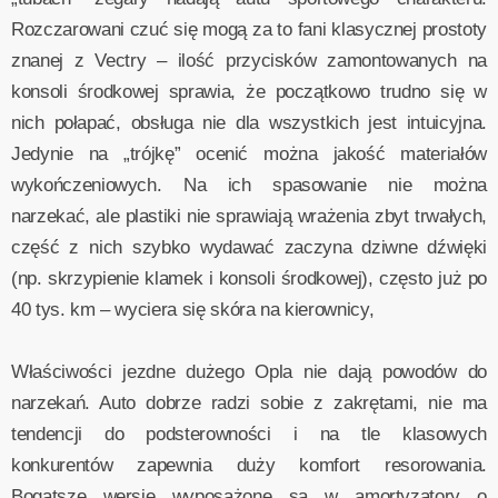
Rozczarowani czuć się mogą za to fani klasycznej prostoty
znanej z Vectry – ilość przycisków zamontowanych na
konsoli środkowej sprawia, że początkowo trudno się w
nich połapać, obsługa nie dla wszystkich jest intuicyjna.
Jedynie na „trójkę” ocenić można jakość materiałów
wykończeniowych. Na ich spasowanie nie można
narzekać, ale plastiki nie sprawiają wrażenia zbyt trwałych,
część z nich szybko wydawać zaczyna dziwne dźwięki
(np. skrzypienie klamek i konsoli środkowej), często już po
40 tys. km – wyciera się skóra na kierownicy,
Właściwości jezdne dużego Opla nie dają powodów do
narzekań. Auto dobrze radzi sobie z zakrętami, nie ma
tendencji do podsterowności i na tle klasowych
konkurentów zapewnia duży komfort resorowania.
Bogatsze wersje wyposażone są w amortyzatory o