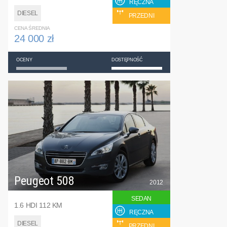
RĘCZNA
DIESEL
PRZEDNI
CENA ŚREDNIA
24 000 zł
OCENY
DOSTĘPNOŚĆ
Peugeot 508
2012
SEDAN
1.6 HDI 112 KM
RĘCZNA
DIESEL
PRZEDNI