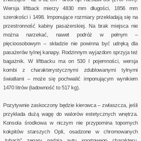
Wersja liftback mierzy 4830 mm długości, 1856 mm
szerokości i 1498. Imponujące rozmiary przekładają się na
przestronność kabiny pasażerskiej. Na brak miejsca nie
można narzekać, nawet podróż w pełnym –
pięcioosobowym – składzie nie powinna być udręką dla
pasażerów tylnej kanapy. Rodzinnym wyjazdom sprzyja też
bagażnik. W liftbacku ma on 530 l pojemności, wersja
kombi z charakterystycznymi zdublowanymi tylnymi
światłami – może się pochwalić imponującym wynikiem
1470 litrów (ładowność to 517 kg).
Pozytywnie zaskoczony będzie kierowca – zwłaszcza, jeśli
przykłada dużą wagę do walorów estetycznych wnętrza.
Konsola środkowa w niczym nie przypomina topornych
kokpitów starszych Opli, osadzone w chromowanych
„tubach” zegary nadają autu sportowego charakteru.