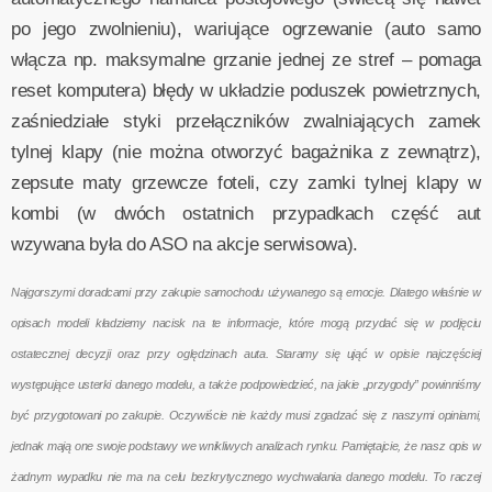
po jego zwolnieniu), wariujące ogrzewanie (auto samo
włącza np. maksymalne grzanie jednej ze stref – pomaga
reset komputera) błędy w układzie poduszek powietrznych,
zaśniedziałe styki przełączników zwalniających zamek
tylnej klapy (nie można otworzyć bagażnika z zewnątrz),
zepsute maty grzewcze foteli, czy zamki tylnej klapy w
kombi (w dwóch ostatnich przypadkach część aut
wzywana była do ASO na akcje serwisowa).
Najgorszymi doradcami przy zakupie samochodu używanego są emocje. Dlatego właśnie w
opisach modeli kładziemy nacisk na te informacje, które mogą przydać się w podjęciu
ostatecznej decyzji oraz przy oględzinach auta. Staramy się ująć w opisie najczęściej
występujące usterki danego modelu, a także podpowiedzieć, na jakie „przygody” powinniśmy
być przygotowani po zakupie. Oczywiście nie każdy musi zgadzać się z naszymi opiniami,
jednak mają one swoje podstawy we wnikliwych analizach rynku. Pamiętajcie, że nasz opis w
żadnym wypadku nie ma na celu bezkrytycznego wychwalania danego modelu. To raczej