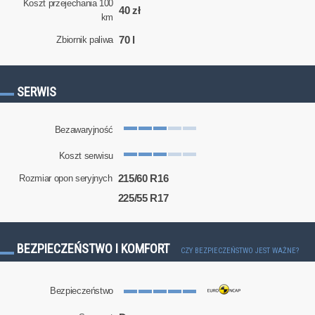
Koszt przejechania 100
40 zł
km
70 l
Zbiornik paliwa
SERWIS
Bezawaryjność
Koszt serwisu
215/60 R16
Rozmiar opon seryjnych
225/55 R17
BEZPIECZEŃSTWO I KOMFORT
CZY BEZPIECZEŃSTWO JEST WAŻNE?
Bezpieczeństwo