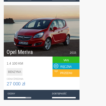
Opel Meriva
2015
VAN
1.4 100 KM
RĘCZNA
BENZYNA
PRZEDNI
CENA ŚREDNIA
27 000 zł
OCENY
DOSTĘPNOŚĆ