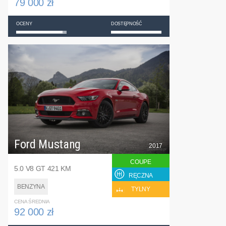
79 000 zł
OCENY
DOSTĘPNOŚĆ
Ford Mustang
2017
COUPE
5.0 V8 GT 421 KM
RĘCZNA
BENZYNA
TYLNY
CENA ŚREDNIA
92 000 zł