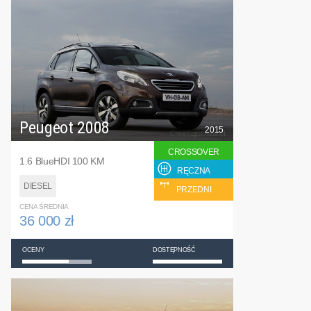
Peugeot 2008
2015
CROSSOVER
1.6 BlueHDI 100 KM
RĘCZNA
DIESEL
PRZEDNI
CENA ŚREDNIA
36 000 zł
OCENY
DOSTĘPNOŚĆ