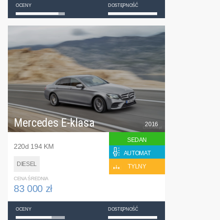
OCENY
DOSTĘPNOŚĆ
Mercedes E-klasa
2016
SEDAN
220d 194 KM
AUTOMAT
DIESEL
TYLNY
CENA ŚREDNIA
83 000 zł
OCENY
DOSTĘPNOŚĆ