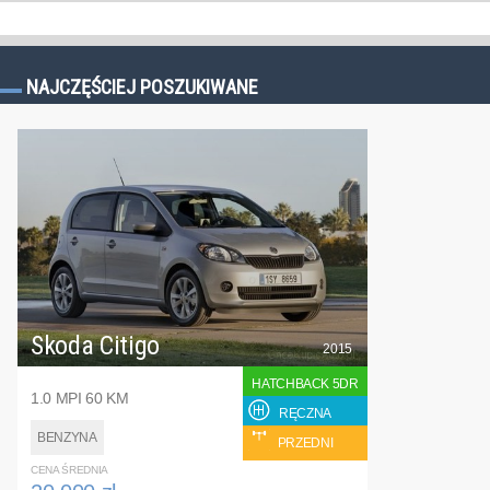
NAJCZĘŚCIEJ POSZUKIWANE
Skoda Citigo
2015
HATCHBACK 5DR
1.0 MPI 60 KM
RĘCZNA
BENZYNA
PRZEDNI
CENA ŚREDNIA