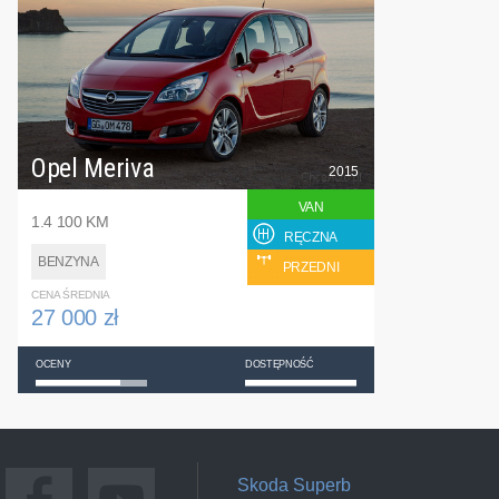
Opel Meriva
2015
VAN
1.4 100 KM
RĘCZNA
BENZYNA
PRZEDNI
CENA ŚREDNIA
27 000 zł
OCENY
DOSTĘPNOŚĆ
Skoda Superb