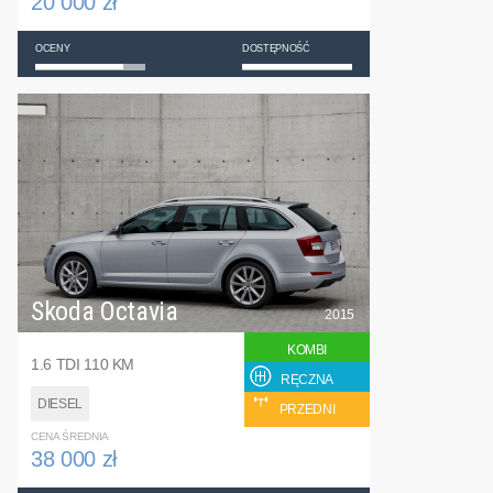
20 000 zł
OCENY
DOSTĘPNOŚĆ
Skoda Octavia
2015
KOMBI
1.6 TDI 110 KM
RĘCZNA
DIESEL
PRZEDNI
CENA ŚREDNIA
38 000 zł