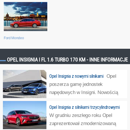
Ford Mondeo
OPEL INSIGNIA I FL 1.6 TURBO 170 KM - INNE INFORMACJE
Opel Insignia z nowymi silnikami
Opel
poszerza gamę jednostek
napędowych w Insigni. Nowością
jest silnik benzynowy 2.0 Turbo o
Opel Insignia z silnikami trzycylindrowymi
mocy 170 KM, który dostępny będzie w Insigni sedan
W grudniu zeszłego roku Opel
(Grand Sport) i kombi (Sports Tourer). Maksymalny
zaprezentował zmodernizowaną
moment obrotowy tej jednostki to 350 Nm przy 1500