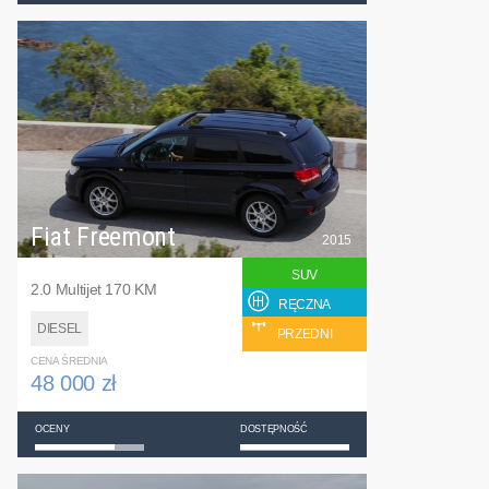
Fiat Freemont
2015
SUV
2.0 Multijet 170 KM
RĘCZNA
DIESEL
PRZEDNI
CENA ŚREDNIA
48 000 zł
OCENY
DOSTĘPNOŚĆ