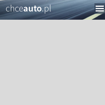
chce
auto
.pl