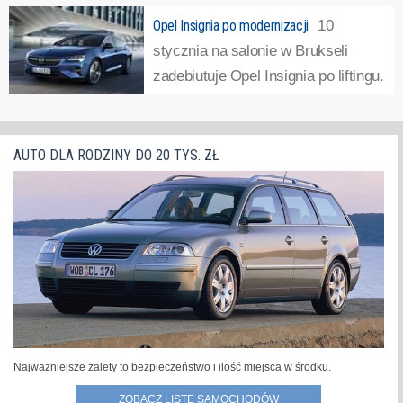
Insignię. Ujawniono wówczas
obr/min....
»
Opel Insignia po modernizacji
10
wygląd tego samochodu i wyposażenie oraz
stycznia na salonie w Brukseli
zapowiedziano premierę na rozpoczynający się właśnie
zadebiutuje Opel Insignia po liftingu.
salonie w Brukseli. Teraz Opel zdradził, że w
Zmiany nie są jednak duże.Opel
samochodzie...
»
Insignia drugiej generacji debiutował na salonie w Genewie
w marcu 2017 roku i zaraz potem trafił do produkcji. A już
AUTO DLA RODZINY DO 20 TYS. ZŁ
w połowie tego samego roku Opel...
»
Najważniejsze zalety to bezpieczeństwo i ilość miejsca w środku.
ZOBACZ LISTĘ SAMOCHODÓW