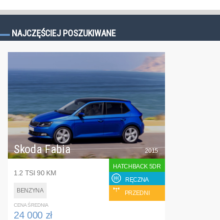
NAJCZĘŚCIEJ POSZUKIWANE
Skoda Fabia
2015
HATCHBACK 5DR
1.2 TSI 90 KM
RĘCZNA
BENZYNA
PRZEDNI
CENA ŚREDNIA
24 000 zł