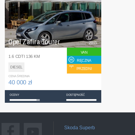
Opel Zafira Tourer
2015
VAN
1.6 CDTI 136 KM
RĘCZNA
DIESEL
PRZEDNI
CENA ŚREDNIA
40 000 zł
OCENY
DOSTĘPNOŚĆ
Skoda Superb