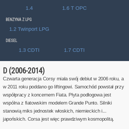
1.4
1.6 T OPC
BENZYNA Z LPG
1.2 Twinport LPG
DIESEL
1.3 CDTI
1.7 CDTI
D (2006-2014)
Czwarta generacja Corsy miała swój debiut w 2006 roku, a
w 2011 roku poddano go liftingowi. Samochód powstał przy
współpracy z koncernem Fiata. Płyta podłogowa jest
wspólna z fiatowskim modelem Grande Punto. Silniki
stanowią miks jednostek włoskich, niemieckich i...
japońskich. Corsa jest więc prawdziwym kosmopolitą.