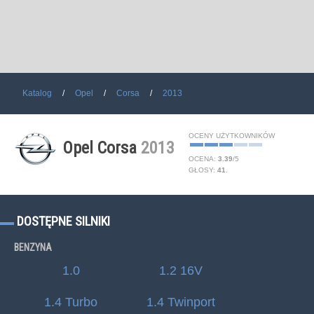
Katalog
Opel
Corsa
2013
OCENY UŻYTKOWNIKÓW
Opel Corsa
2013
OCENA:
3.39
/
5
GŁOSY:
41
.
DOSTĘPNE SILNIKI
BENZYNA
1.0
1.2 16V
1.4 Turbo
1.4 Twinport