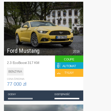
Ford Mustang
2016
COUPE
2.3 EcoBoost 317 KM
AUTOMAT
BENZYNA
TYLNY
CENA ŚREDNIA
77 000 zł
OCENY
DOSTĘPNOŚĆ