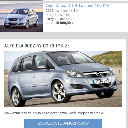
Opel Corsa D 1.4 Twinport 100 KM
2013
,
hatchback 3dr
napęd:
przedni
skrzynia:
automat
cena:
18 000,00 zł
AUTO DLA RODZINY DO 30 TYS. ZŁ
Najważniejsze zalety to bezpieczeństwo i ilość miejsca w środku.
ZOBACZ LISTĘ SAMOCHODÓW