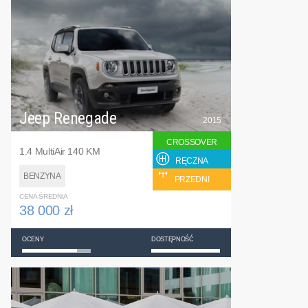
Jeep Renegade
2015
CROSSOVER
1.4 MultiAir 140 KM
RĘCZNA
BENZYNA
PRZEDNI
CENA ŚREDNIA
38 000 zł
OCENY
DOSTĘPNOŚĆ