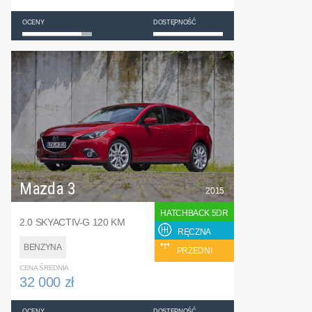
OCENY
DOSTĘPNOŚĆ
Mazda 3
2015
HATCHBACK 5DR
2.0 SKYACTIV-G 120 KM
RĘCZNA
BENZYNA
PRZEDNI
CENA ŚREDNIA
32 000 zł
OCENY
DOSTĘPNOŚĆ