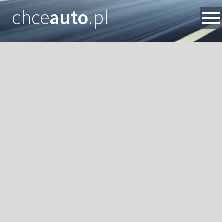
chce
auto
.pl