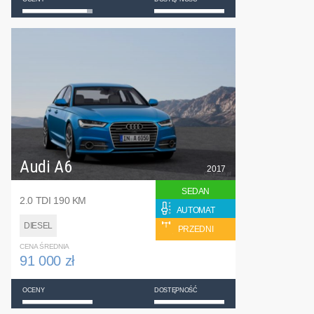
Audi A6
2017
SEDAN
2.0 TDI 190 KM
AUTOMAT
DIESEL
PRZEDNI
CENA ŚREDNIA
91 000 zł
OCENY
DOSTĘPNOŚĆ