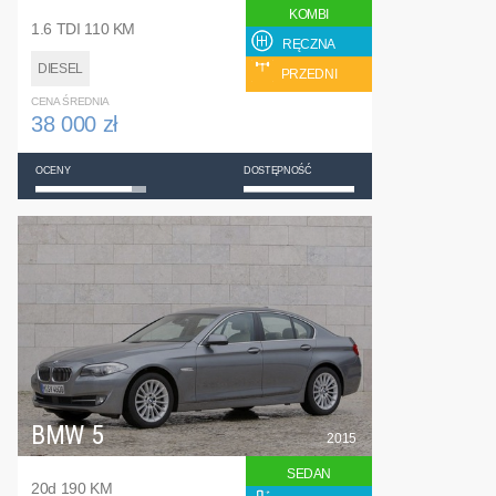
KOMBI
1.6 TDI 110 KM
RĘCZNA
DIESEL
PRZEDNI
CENA ŚREDNIA
38 000 zł
OCENY
DOSTĘPNOŚĆ
BMW 5
2015
SEDAN
20d 190 KM