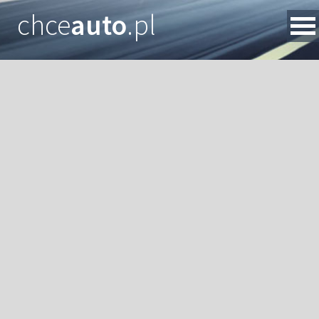
chce
auto
.pl