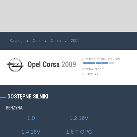
Katalog
Opel
Corsa
2009
OCENY UŻYTKOWNIKÓW
Opel Corsa
2009
OCENA:
3.55
/
5
GŁOSY:
22
.
DOSTĘPNE SILNIKI
BENZYNA
1.0
1.2 16V
1.4 16V
1.6 T OPC