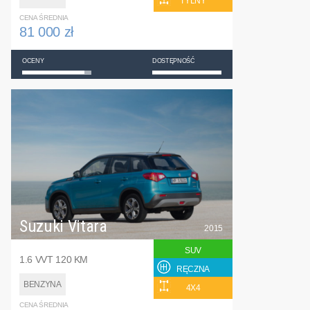
TYLNY
CENA ŚREDNIA
81 000 zł
OCENY
DOSTĘPNOŚĆ
Suzuki Vitara
2015
SUV
1.6 VVT 120 KM
RĘCZNA
BENZYNA
4X4
CENA ŚREDNIA