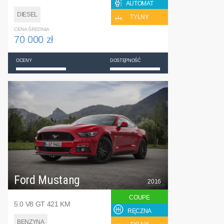
AUTOMAT
DIESEL
TYLNY
CENA ŚREDNIA
70 000 zł
OCENY
DOSTĘPNOŚĆ
Ford Mustang
2016
COUPE
5.0 V8 GT 421 KM
RĘCZNA
BENZYNA