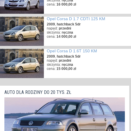
skrzynia:
ręczna
cena:
16 000,00 zł
Opel Corsa D 1.7 CDTI 125 KM
2009
,
hatchback 5dr
napęd:
przedni
skrzynia:
ręczna
cena:
14 000,00 zł
Opel Corsa D 1.6T 150 KM
2009
,
hatchback 5dr
napęd:
przedni
skrzynia:
ręczna
cena:
15 000,00 zł
AUTO DLA RODZINY DO 20 TYS. ZŁ