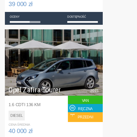
39 000 zł
OCENY
DOSTĘPNOŚĆ
Opel Zafira Tourer
2015
VAN
1.6 CDTI 136 KM
RĘCZNA
DIESEL
PRZEDNI
CENA ŚREDNIA
40 000 zł