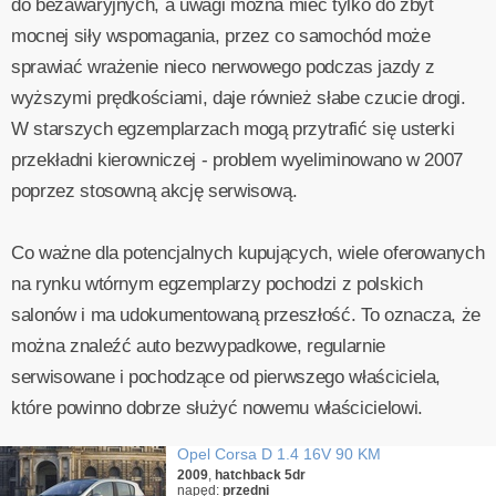
do bezawaryjnych, a uwagi można mieć tylko do zbyt
mocnej siły wspomagania, przez co samochód może
sprawiać wrażenie nieco nerwowego podczas jazdy z
wyższymi prędkościami, daje również słabe czucie drogi.
W starszych egzemplarzach mogą przytrafić się usterki
przekładni kierowniczej - problem wyeliminowano w 2007
poprzez stosowną akcję serwisową.
Co ważne dla potencjalnych kupujących, wiele oferowanych
na rynku wtórnym egzemplarzy pochodzi z polskich
salonów i ma udokumentowaną przeszłość. To oznacza, że
można znaleźć auto bezwypadkowe, regularnie
serwisowane i pochodzące od pierwszego właściciela,
które powinno dobrze służyć nowemu właścicielowi.
Opel Corsa D 1.4 16V 90 KM
2009
,
hatchback 5dr
napęd:
przedni