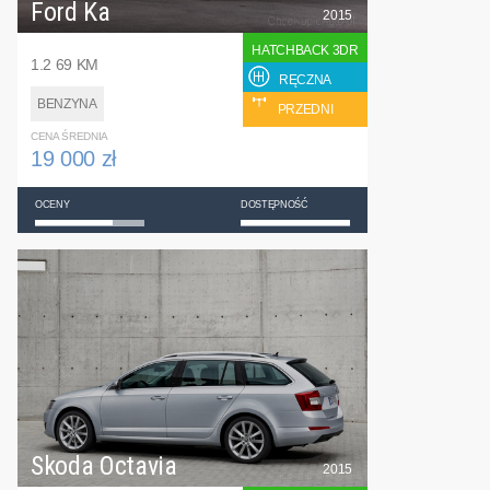
Ford Ka
2015
HATCHBACK 3DR
1.2 69 KM
RĘCZNA
BENZYNA
PRZEDNI
CENA ŚREDNIA
19 000 zł
OCENY
DOSTĘPNOŚĆ
Skoda Octavia
2015