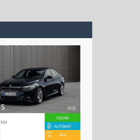
 5
2015
SEDAN
0 KM
AUTOMAT
4X4