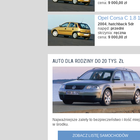
cena:
9 000,00 zł
Opel Corsa C 1.8
2004
,
hatchback 5dr
napęd:
przedni
skrzynia:
ręczna
cena:
9 000,00 zł
AUTO DLA RODZINY DO 20 TYS. ZŁ
Najważniejsze zalety to bezpieczeństwo i ilość mie
w środku.
ZOBACZ LISTĘ SAMOCHODÓW