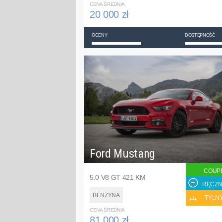
CENA ŚREDNIA
20 000 zł
OCENY
DOSTĘPNOŚĆ
Ford Mustang
COUP
5.0 V8 GT 421 KM
RĘCZN
BENZYNA
TYLN
CENA ŚREDNIA
81 000 zł