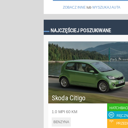
ZOBACZ INNE
lub
WYSZUKAJ AUTA
NAJCZĘŚCIEJ POSZUKIWANE
Skoda Citigo
HATCHBAC
1.0 MPI 60 KM
RĘCZN
BENZYNA
PRZED