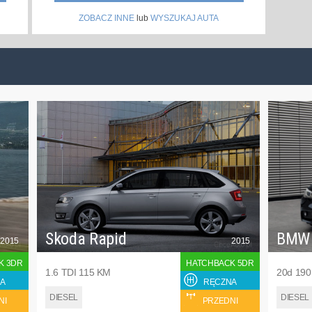
ZOBACZ INNE
lub
WYSZUKAJ AUTA
Skoda Rapid
BMW
2015
2015
K 3DR
HATCHBACK 5DR
1.6 TDI 115 KM
20d 19
A
RĘCZNA
DIESEL
DIESEL
NI
PRZEDNI