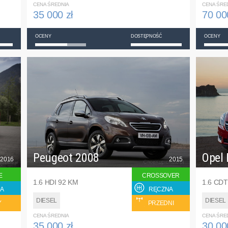
CENA ŚREDNIA
CENA ŚRE
35 000 zł
70 00
OCENY
DOSTĘPNOŚĆ
OCENY
Peugeot 2008
Opel 
2016
2015
E
CROSSOVER
1.6 HDI 92 KM
1.6 CDT
A
RĘCZNA
DIESEL
DIESEL
Y
PRZEDNI
CENA ŚREDNIA
CENA ŚRE
35 000 zł
30 00