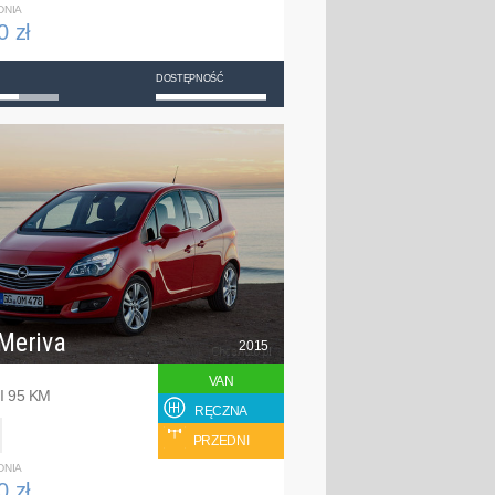
DNIA
0 zł
DOSTĘPNOŚĆ
Meriva
2015
VAN
I 95 KM
RĘCZNA
PRZEDNI
DNIA
0 zł