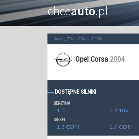
chce
auto
.pl
Katalog
Opel
Corsa
2004
Opel Corsa
2004
DOSTĘPNE SILNIKI
BENZYNA
1.0
1.2 16V
DIESEL
1.3 CDTI
1.7 CDTI