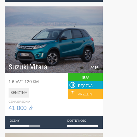
Suzuki Vitara
2016
SUV
1.6 VVT 120 KM
RĘCZNA
BENZYNA
PRZEDNI
CENA ŚREDNIA
41 000 zł
OCENY
DOSTĘPNOŚĆ