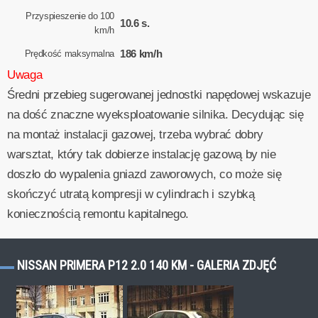
Przyspieszenie do 100
10.6 s.
km/h
186 km/h
Prędkość maksymalna
Uwaga
Średni przebieg sugerowanej jednostki napędowej wskazuje
na dość znaczne wyeksploatowanie silnika. Decydując się
na montaż instalacji gazowej, trzeba wybrać dobry
warsztat, który tak dobierze instalację gazową by nie
doszło do wypalenia gniazd zaworowych, co może się
skończyć utratą kompresji w cylindrach i szybką
koniecznością remontu kapitalnego.
NISSAN PRIMERA P12 2.0 140 KM - GALERIA ZDJĘĆ