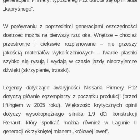
generacjami Primery, typoszereg P12 dorobił się opinii auta
„kapryśnego”.
W porównaniu z poprzednimi generacjami oszczędności
dostrzec można na pierwszy rzut oka. Wnętrze – chociaż
przestronne i ciekawie rozplanowane – nie grzeszy
jakością materiałów wykończeniowych – twarde plastiki
szybko się rysują i wydają w czasie jazdy nieprzyjemne
dźwięki (skrzypienie, trzaski).
Legendy dotyczące awaryjności Nissana Pirmery P12
dotyczą głównie egzemplarzy z początku produkcji (przed
liftingiem w 2005 roku). Większość krytycznych opinii
dotyczy wysokoprężnego silnika 1,9 dCi konstrukcji
Renault, który spotkać można również w Lagunie II
generacji okrzykniętej mianem „królowej lawet”.