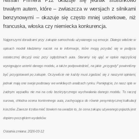
Nissan Primera P12 okazuje się jednak stosunkowo
trwałym autem, które – zwłaszcza w wersjach z silnikami
benzynowymi – okazuje się często mniej usterkowe, niż
francuska, włoska czy niemiecka konkurencja.
Najgorszymi doradcami przy zakupie samochodu używanego są emocje. Dlatego właśnie w
opisach modeli kładziemy nacisk na te informacje, które mogą przydać się w podjęciu
ostatecznej decyzji oraz przy oględzinach auta. Staramy się ująć w opisie najczęściej
występujące usterki danego modelu, a także podpowiedzieć, na jakie „przygody” powinniśmy
być przygotowani po zakupie. Oczywiście nie każdy musi zgadzać się z naszymi opiniami,
jednak mają one swoje podstawy we wnikliwych analizach rynku. Pamiętajcie, że nasz opis w
żadnym wypadku nie ma na celu bezkrytycznego wychwalania danego modelu. To raczej
surowa, chłodna ocena konkretnego auta, zachęcająca do równie pesymistycznej kalkulacji
kosztów. Zawsze trzeba mieć bowiem na uwadze to, że cena zakupu używanego pojazdu jest
dopiero początkiem wydatków.
Ostatnia zmiana: 2026-03-12