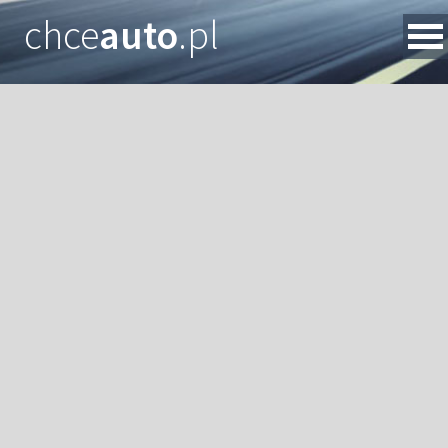
chce
auto
.pl