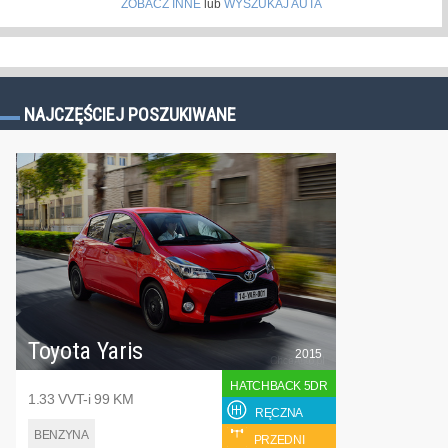
ZOBACZ INNE
lub
WYSZUKAJ AUTA
NAJCZĘŚCIEJ POSZUKIWANE
Toyota Yaris
2015
HATCHBACK 5DR
1.33 VVT-i 99 KM
RĘCZNA
BENZYNA
PRZEDNI