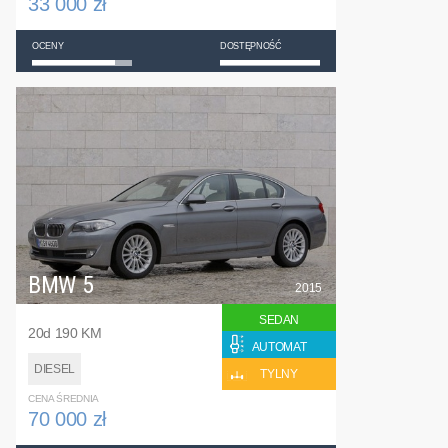
33 000 zł
OCENY
DOSTĘPNOŚĆ
BMW 5
2015
SEDAN
20d 190 KM
AUTOMAT
DIESEL
TYLNY
CENA ŚREDNIA
70 000 zł