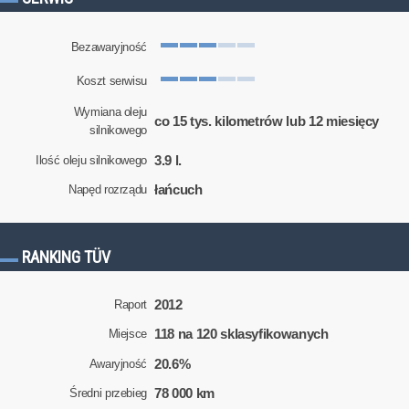
Bezawaryjność
Koszt serwisu
Wymiana oleju
co 15 tys. kilometrów lub 12 miesięcy
silnikowego
3.9 l.
Ilość oleju silnikowego
łańcuch
Napęd rozrządu
RANKING TÜV
2012
Raport
118 na 120 sklasyfikowanych
Miejsce
20.6%
Awaryjność
78 000 km
Średni przebieg