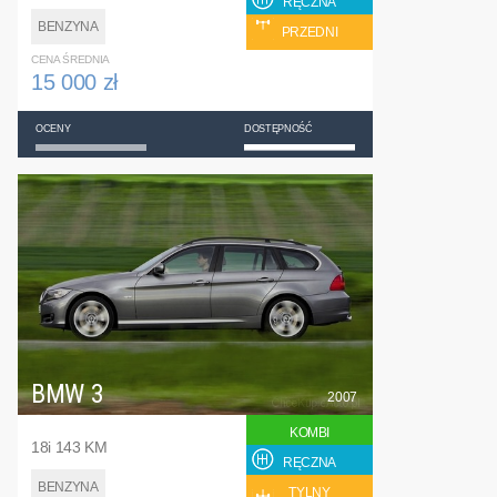
RĘCZNA
BENZYNA
PRZEDNI
CENA ŚREDNIA
15 000 zł
OCENY
DOSTĘPNOŚĆ
BMW 3
2007
KOMBI
18i 143 KM
RĘCZNA
BENZYNA
TYLNY