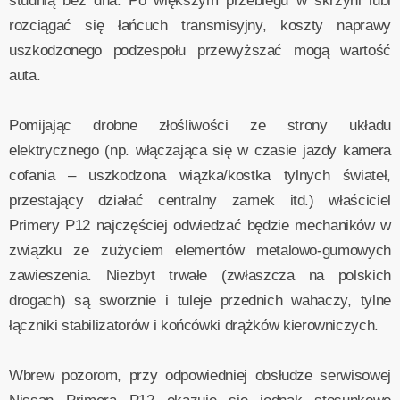
studnią bez dna. Po większym przebiegu w skrzyni lubi
rozciągać się łańcuch transmisyjny, koszty naprawy
uszkodzonego podzespołu przewyższać mogą wartość
auta.
Pomijając drobne złośliwości ze strony układu
elektrycznego (np. włączająca się w czasie jazdy kamera
cofania – uszkodzona wiązka/kostka tylnych świateł,
przestający działać centralny zamek itd.) właściciel
Primery P12 najczęściej odwiedzać będzie mechaników w
związku ze zużyciem elementów metalowo-gumowych
zawieszenia. Niezbyt trwałe (zwłaszcza na polskich
drogach) są sworznie i tuleje przednich wahaczy, tylne
łączniki stabilizatorów i końcówki drążków kierowniczych.
Wbrew pozorom, przy odpowiedniej obsłudze serwisowej