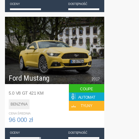
OCENY
DOSTĘPNOŚĆ
Ford Mustang
2017
COUPE
5.0 V8 GT 421 KM
AUTOMAT
BENZYNA
TYLNY
CENA ŚREDNIA
96 000 zł
OCENY
DOSTĘPNOŚĆ