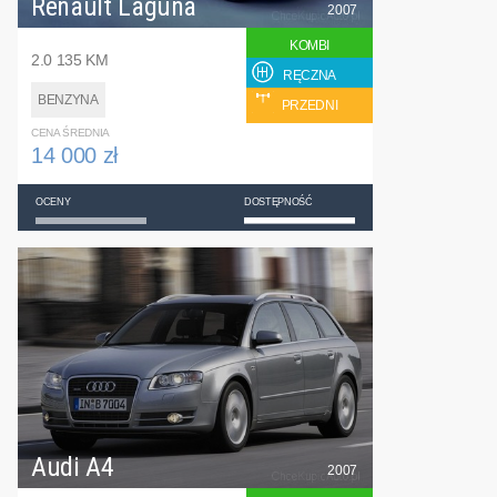
Renault Laguna
2007
KOMBI
2.0 135 KM
RĘCZNA
BENZYNA
PRZEDNI
CENA ŚREDNIA
14 000 zł
OCENY
DOSTĘPNOŚĆ
Audi A4
2007