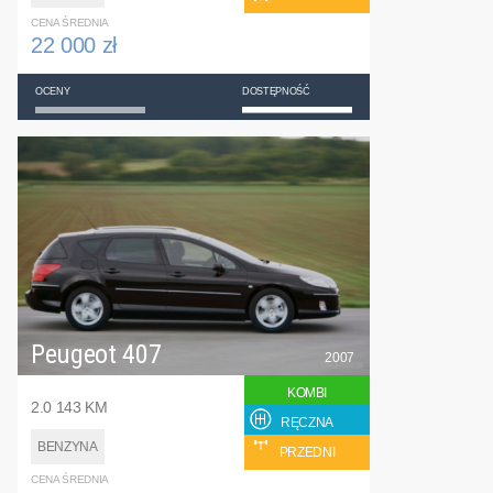
CENA ŚREDNIA
22 000 zł
OCENY
DOSTĘPNOŚĆ
Peugeot 407
2007
KOMBI
2.0 143 KM
RĘCZNA
BENZYNA
PRZEDNI
CENA ŚREDNIA