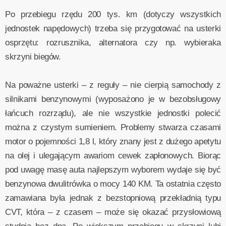
Po przebiegu rzędu 200 tys. km (dotyczy wszystkich
jednostek napędowych) trzeba się przygotować na usterki
osprzętu: rozrusznika, alternatora czy np. wybieraka
skrzyni biegów.
Na poważne usterki – z reguły – nie cierpią samochody z
silnikami benzynowymi (wyposażono je w bezobsługowy
łańcuch rozrządu), ale nie wszystkie jednostki polecić
można z czystym sumieniem. Problemy stwarza czasami
motor o pojemności 1,8 l, który znany jest z dużego apetytu
na olej i ulegającym awariom cewek zapłonowych. Biorąc
pod uwagę masę auta najlepszym wyborem wydaje się być
benzynowa dwulitrówka o mocy 140 KM. Ta ostatnia często
zamawiana była jednak z bezstopniową przekładnią typu
CVT, która – z czasem – może się okazać przysłowiową