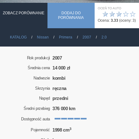
OCEŃ TO AUTO
★
★
★
☆
☆
ZOBACZ PORÓWNANIE
DODAJ DO
PORÓWNANIA
Ocena:
3.33
(oceny:
3
)
KATALOG
Nissan
Primera
2007
2.0
2007
Rok produkcji
14 000 zł
Średnia cena
kombi
Nadwozie
ręczna
Skrzynia
przedni
Napęd
376 000 km
Średni przebieg
Dostępność auta
3
1998 cm
Pojemność