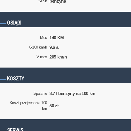
benzyna
Silnik
OSIĄGI
140 KM
Moc
9.6 s.
0-100 km/h
205 km/h
V max
KOSZTY
8.7 l benzyny na 100 km
Spalanie
Koszt przejechania 100
50 zł
km
SERWIS