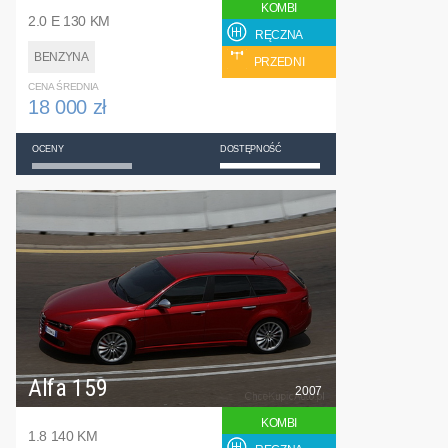
KOMBI
2.0 E 130 KM
RĘCZNA
BENZYNA
PRZEDNI
CENA ŚREDNIA
18 000 zł
OCENY
DOSTĘPNOŚĆ
Alfa 159
2007
KOMBI
1.8 140 KM