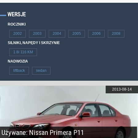
WERSJE
ROCZNIKI
2002
2003
2004
2005
2006
2008
SILNIKI, NAPĘDY I SKRZYNIE
1.8i 116 KM
NADWOZIA
liftback
sedan
2013-08-14
Używane: Nissan Primera P11