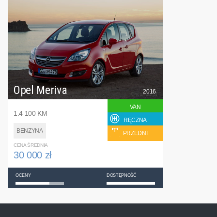
Opel Meriva
2016
VAN
1.4 100 KM
RĘCZNA
BENZYNA
PRZEDNI
CENA ŚREDNIA
30 000 zł
OCENY
DOSTĘPNOŚĆ