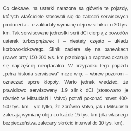
Co ciekawe, na usterki narażone są głównie te pojazdy,
których właściciele stosowali się do zaleceń serwisowych
producenta - te zakładały wymianę oleju w silniku co 30 tys.
km. Tak serwisowane jednostki serii dCi cierpią z powodów
usterek turbosprężarek i – niestety często – układu
korbowo-tłokowego. Silnik zaciera się na panewkach
(nawet przy 150-200 tys. km przebiegu) a naprawa okazuje
się najczęściej nieopłacalna. W przypadku tego pojazdu
„pełna historia serwisowa” może więc – wbrew pozorom –
oznaczać spore kłopoty. Warto jednak wiedzieć, że
prawidłowo serwisowany 1,9 silnik dCi (stosowano je
również w Mitsubishi i Volvo) potrafi pokonać nawet 400-
500 tys. km. Tyle tylko, że zarówno Volvo, jak i Mitsubishi
zalecają wymianę oleju co każde 15 tys. km (dla własnego
bezpieczeństwa zalecany skrócić interwał do 10 tys. km).