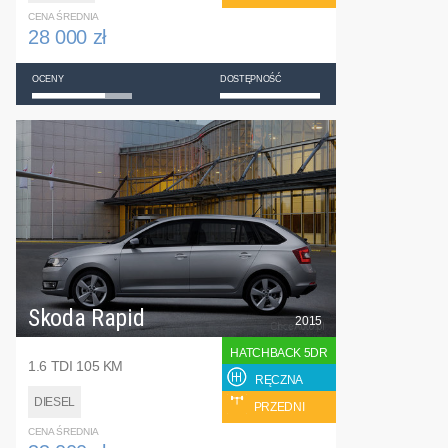
CENA ŚREDNIA
28 000 zł
OCENY
DOSTĘPNOŚĆ
Skoda Rapid
2015
HATCHBACK 5DR
1.6 TDI 105 KM
RĘCZNA
DIESEL
PRZEDNI
CENA ŚREDNIA