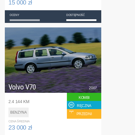
15 000 zł
OCENY
DOSTĘPNOŚĆ
Volvo V70
2007
KOMBI
2.4 144 KM
RĘCZNA
BENZYNA
PRZEDNI
CENA ŚREDNIA
23 000 zł