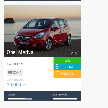
Opel Meriva
2016
VAN
1.4 100 KM
RĘCZNA
BENZYNA
PRZEDNI
CENA ŚREDNIA
30 000 zł
OCENY
DOSTĘPNOŚĆ