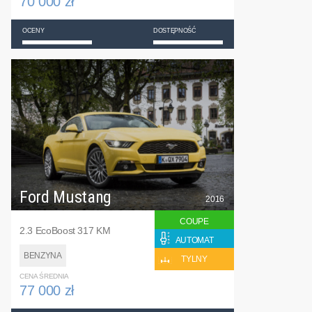
70 000 zł
OCENY
DOSTĘPNOŚĆ
Ford Mustang
2016
COUPE
2.3 EcoBoost 317 KM
AUTOMAT
BENZYNA
TYLNY
CENA ŚREDNIA
77 000 zł