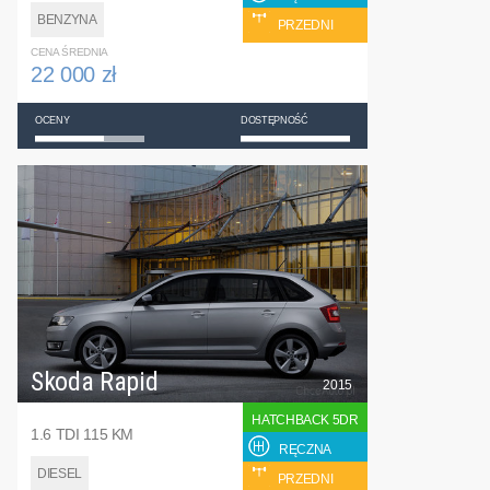
BENZYNA
PRZEDNI
CENA ŚREDNIA
22 000 zł
OCENY
DOSTĘPNOŚĆ
Skoda Rapid
2015
HATCHBACK 5DR
1.6 TDI 115 KM
RĘCZNA
DIESEL
PRZEDNI