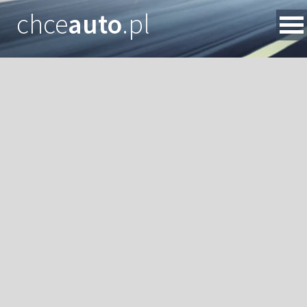
chce
auto
.pl