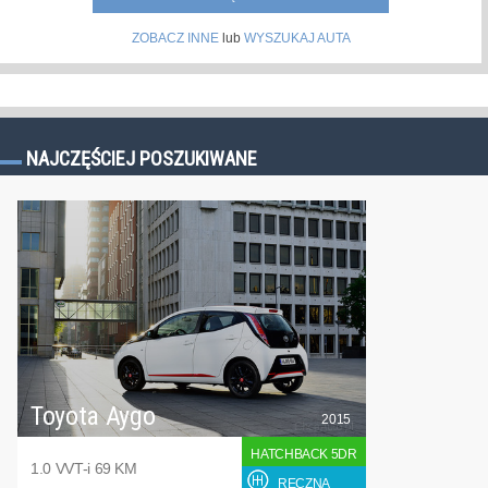
ZOBACZ INNE
lub
WYSZUKAJ AUTA
NAJCZĘŚCIEJ POSZUKIWANE
Toyota Aygo
2015
HATCHBACK 5DR
1.0 VVT-i 69 KM
RĘCZNA