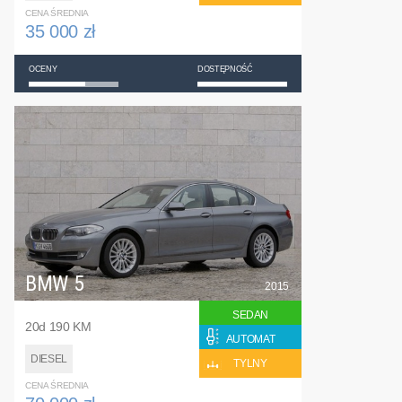
CENA ŚREDNIA
35 000 zł
OCENY
DOSTĘPNOŚĆ
BMW 5
2015
SEDAN
20d 190 KM
AUTOMAT
DIESEL
TYLNY
CENA ŚREDNIA