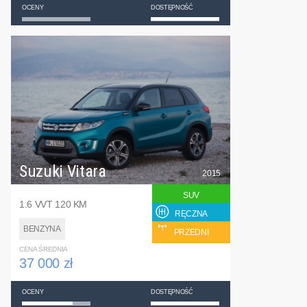
OCENY
DOSTĘPNOŚĆ
Suzuki Vitara
2015
SUV
1.6 VVT 120 KM
RĘCZNA
BENZYNA
PRZEDNI
CENA ŚREDNIA
37 000 zł
OCENY
DOSTĘPNOŚĆ