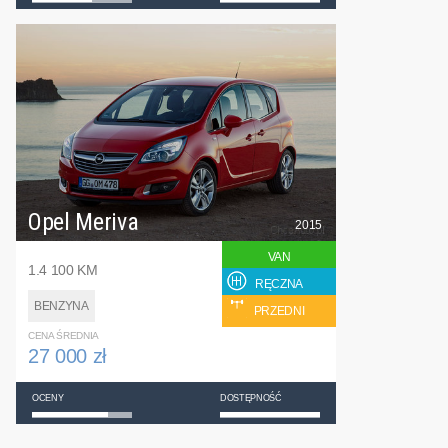
Opel Meriva
2015
VAN
1.4 100 KM
RĘCZNA
BENZYNA
PRZEDNI
CENA ŚREDNIA
27 000 zł
OCENY
DOSTĘPNOŚĆ