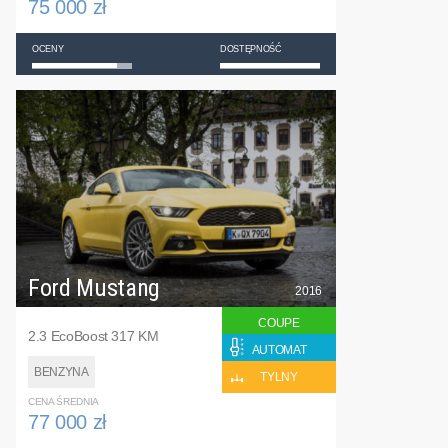
75 000 zł
OCENY
DOSTĘPNOŚĆ
Ford Mustang
2016
COUPE
2.3 EcoBoost 317 KM
AUTOMAT
BENZYNA
TYLNY
CENA ŚREDNIA
77 000 zł