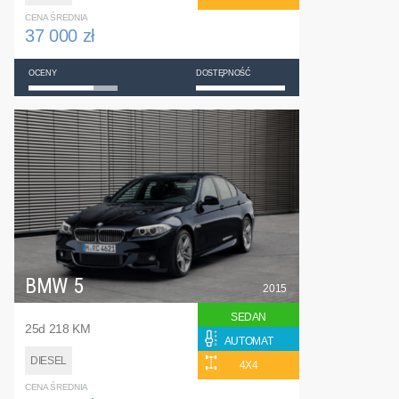
CENA ŚREDNIA
37 000 zł
OCENY
DOSTĘPNOŚĆ
BMW 5
2015
SEDAN
25d 218 KM
AUTOMAT
DIESEL
4X4
CENA ŚREDNIA