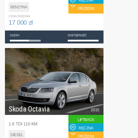
RĘCZNA
BENZYNA
PRZEDNI
CENA ŚREDNIA
17 000 zł
OCENY
DOSTĘPNOŚĆ
Skoda Octavia
2015
LIFTBACK
1.6 TDI 110 KM
RĘCZNA
DIESEL
PRZEDNI