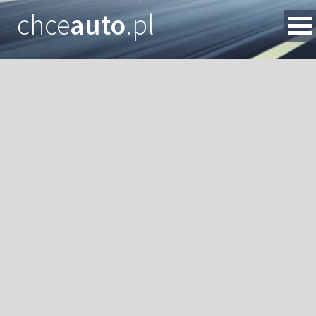
chce
auto
.pl