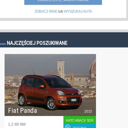
ZOBACZ LISTĘ SAMOCHODÓW
ZOBACZ INNE
lub
WYSZUKAJ AUTA
NAJCZĘŚCIEJ POSZUKIWANE
Fiat Panda
2015
HATCHBACK 5DR
1.2 69 KM