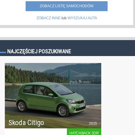
ZOBACZ LISTĘ SAMOCHODÓW
ZOBACZ INNE
lub
WYSZUKAJ AUTA
NAJCZĘŚCIEJ POSZUKIWANE
Skoda Citigo
2015
HATCHBACK 3DR