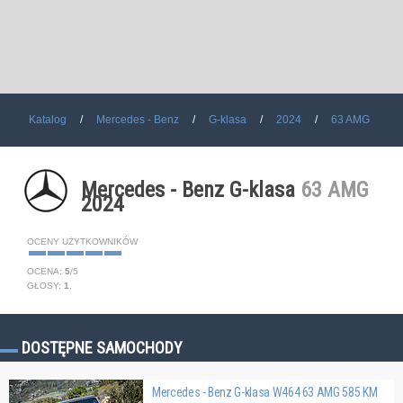
Katalog
Mercedes - Benz
G-klasa
2024
63 AMG
Mercedes - Benz G-klasa
63 AMG
2024
OCENY UŻYTKOWNIKÓW
OCENA:
5
/
5
GŁOSY:
1
.
DOSTĘPNE SAMOCHODY
Mercedes - Benz G-klasa W464 63 AMG 585 KM