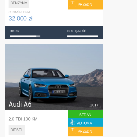
BENZYNA
PRZEDNI
CENA ŚREDNIA
32 000 zł
OCENY
DOSTĘPNOŚĆ
Audi A6
2017
SEDAN
2.0 TDI 190 KM
AUTOMAT
DIESEL
PRZEDNI