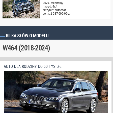
2024
,
terenowy
napęd:
4x4
skrzynia:
automat
cena:
1 037 000,00 zł
KILKA SŁÓW O MODELU
W464 (2018-2024)
AUTO DLA RODZINY DO 50 TYS. ZŁ