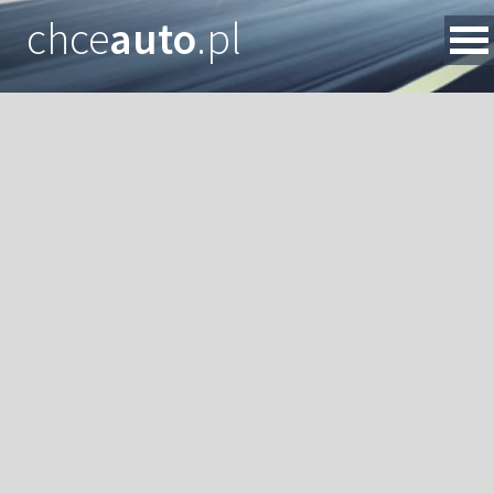
chce
auto
.pl