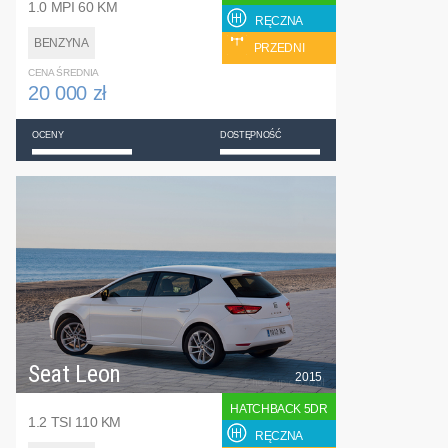
1.0 MPI 60 KM
RĘCZNA
BENZYNA
PRZEDNI
CENA ŚREDNIA
20 000 zł
OCENY
DOSTĘPNOŚĆ
Seat Leon
2015
HATCHBACK 5DR
1.2 TSI 110 KM
RĘCZNA