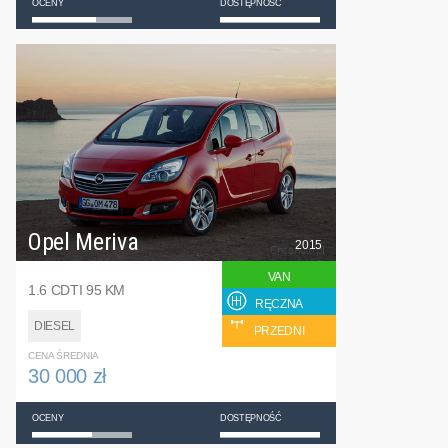
OCENY
DOSTĘPNOŚĆ
Opel Meriva
2015
VAN
1.6 CDTI 95 KM
RĘCZNA
DIESEL
PRZEDNI
CENA ŚREDNIA
30 000 zł
OCENY
DOSTĘPNOŚĆ