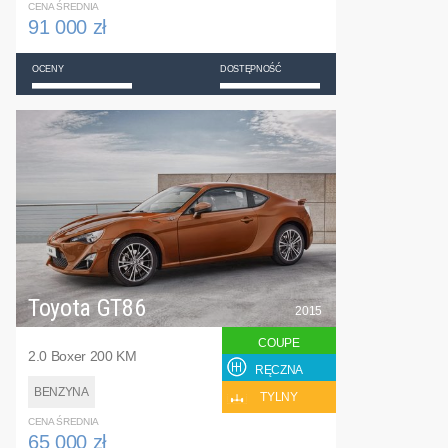
CENA ŚREDNIA
91 000 zł
OCENY
DOSTĘPNOŚĆ
Toyota GT86
2015
COUPE
2.0 Boxer 200 KM
RĘCZNA
BENZYNA
TYLNY
CENA ŚREDNIA
65 000 zł