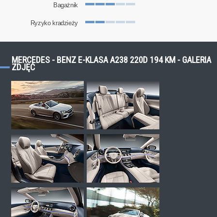
Bagażnik
Ryzyko kradzieży
MERCEDES - BENZ E-KLASA A238 220D 194 KM - GALERIA
ZDJĘĆ