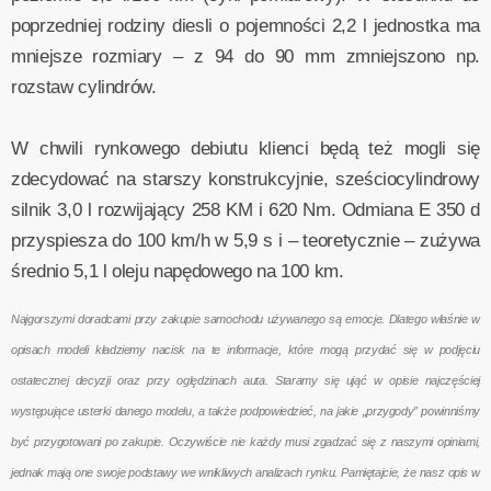
poprzedniej rodziny diesli o pojemności 2,2 l jednostka ma
mniejsze rozmiary – z 94 do 90 mm zmniejszono np.
rozstaw cylindrów.
W chwili rynkowego debiutu klienci będą też mogli się
zdecydować na starszy konstrukcyjnie, sześciocylindrowy
silnik 3,0 l rozwijający 258 KM i 620 Nm. Odmiana E 350 d
przyspiesza do 100 km/h w 5,9 s i – teoretycznie – zużywa
średnio 5,1 l oleju napędowego na 100 km.
Najgorszymi doradcami przy zakupie samochodu używanego są emocje. Dlatego właśnie w
opisach modeli kładziemy nacisk na te informacje, które mogą przydać się w podjęciu
ostatecznej decyzji oraz przy oględzinach auta. Staramy się ująć w opisie najczęściej
występujące usterki danego modelu, a także podpowiedzieć, na jakie „przygody” powinniśmy
być przygotowani po zakupie. Oczywiście nie każdy musi zgadzać się z naszymi opiniami,
jednak mają one swoje podstawy we wnikliwych analizach rynku. Pamiętajcie, że nasz opis w