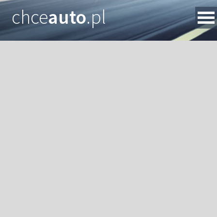
chce
auto
.pl