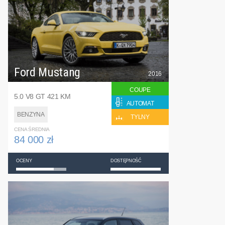
Ford Mustang
2016
COUPE
5.0 V8 GT 421 KM
AUTOMAT
BENZYNA
TYLNY
CENA ŚREDNIA
84 000 zł
OCENY
DOSTĘPNOŚĆ