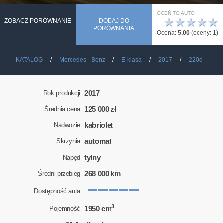
OCEŃ TO AUTO
★
★
★
★
★
ZOBACZ PORÓWNANIE
DODAJ DO
PORÓWNANIA
Ocena:
5.00
(oceny:
1
)
KATALOG
Mercedes - Benz
E-klasa
2017
220d
2017
Rok produkcji
125 000 zł
Średnia cena
kabriolet
Nadwozie
automat
Skrzynia
tylny
Napęd
268 000 km
Średni przebieg
Dostępność auta
3
1950 cm
Pojemność