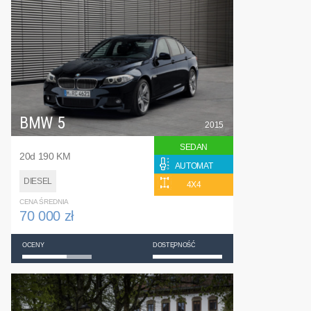
BMW 5
2015
SEDAN
20d 190 KM
AUTOMAT
DIESEL
4X4
CENA ŚREDNIA
70 000 zł
OCENY
DOSTĘPNOŚĆ