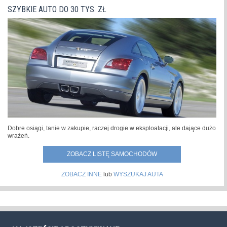
SZYBKIE AUTO DO 30 TYS. ZŁ
Dobre osiągi, tanie w zakupie, raczej drogie w eksploatacji, ale dające dużo
wrażeń.
ZOBACZ LISTĘ SAMOCHODÓW
ZOBACZ INNE
lub
WYSZUKAJ AUTA