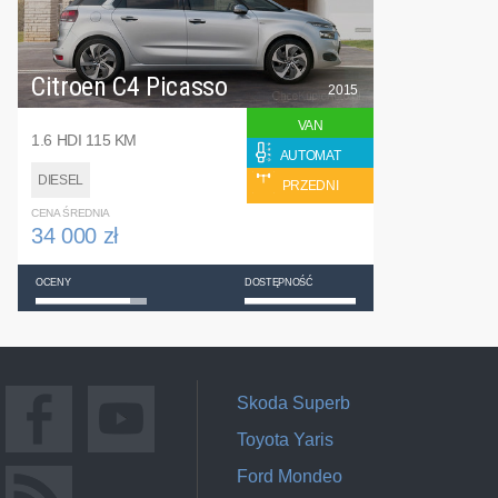
Citroen C4 Picasso
2015
VAN
1.6 HDI 115 KM
AUTOMAT
DIESEL
PRZEDNI
CENA ŚREDNIA
34 000 zł
OCENY
DOSTĘPNOŚĆ
Skoda Superb
Toyota Yaris
Ford Mondeo