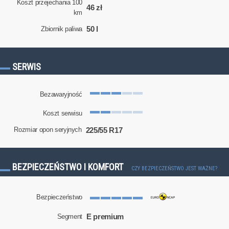
Koszt przejechania 100
46 zł
km
50 l
Zbiornik paliwa
SERWIS
Bezawaryjność
Koszt serwisu
225/55 R17
Rozmiar opon seryjnych
BEZPIECZEŃSTWO I KOMFORT
CZY BEZPIECZEŃSTWO JEST WAŻNE?
Bezpieczeństwo
E premium
Segment