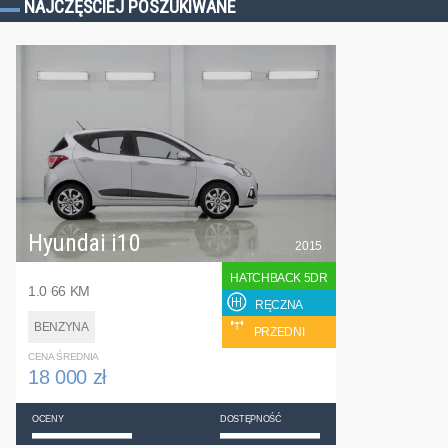
NAJCZĘŚCIEJ POSZUKIWANE
Hyundai i10
2015
HATCHBACK 5DR
1.0 66 KM
RĘCZNA
BENZYNA
PRZEDNI
CENA ŚREDNIA
18 000 zł
OCENY
DOSTĘPNOŚĆ