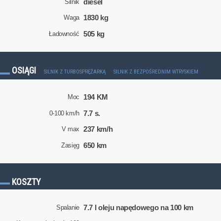
diesel
Silnik
1830 kg
Waga
505 kg
Ładowność
OSIĄGI
SILNIK Z TURBOSPRĘŻARKĄ
SILNIK Z BEZPOŚREDNIM WTRYSKIEM
194 KM
Moc
7.7 s.
0-100 km/h
237 km/h
V max
650 km
Zasięg
KOSZTY
7.7 l oleju napędowego na 100 km
Spalanie