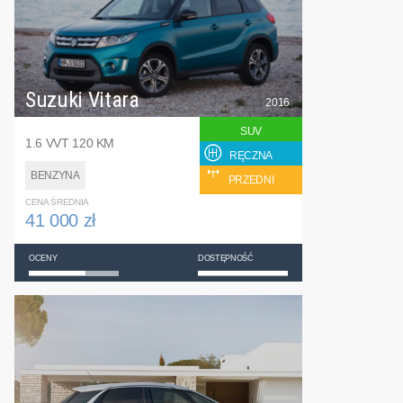
Suzuki Vitara
2016
SUV
1.6 VVT 120 KM
RĘCZNA
BENZYNA
PRZEDNI
CENA ŚREDNIA
41 000 zł
OCENY
DOSTĘPNOŚĆ