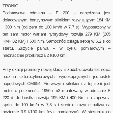
TRONIC.
Podstawowa odmiana – E 200 – napędzana jest
doładowanym, benzynowym silnikiem rozwijającym 184 KM
i 300 Nm (od zera do 100 km/h w 7,7 s). Wyposażony w
ten sam motor wariant hybrydowy rozwija 279 KM (205
KM+ 82 KM) i 600 Nm. Samochód osiąga setkę w 6,2 s od
startu. Zużycie paliwa – w cyklu pomiarowym –
nieznacznie przekracza 2 l/100 km.
Przy okazji premiery nowej klasy E zadebiutowała też nowa
rodzina czterocylindrowych, wysokoprężnych jednostek
napędowych OM654. Pierwszym silnikiem z tej serii jest
motor o pojemności 1950 cm3 montowany w odmianie E
220 d. Jednostka rozwija 195 KM i 400 Nm, co zapewnia
sprint do 100 km/h w 7,3 s i średnie zużycie paliwa na
poziomie 3,9 l/100 km (cykl pomiarowy). W stosunku do