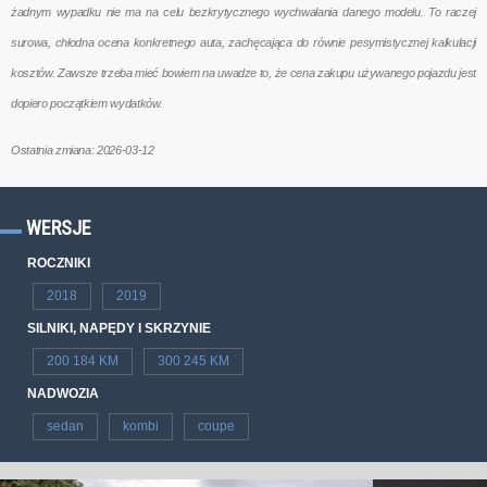
żadnym wypadku nie ma na celu bezkrytycznego wychwalania danego modelu. To raczej
surowa, chłodna ocena konkretnego auta, zachęcająca do równie pesymistycznej kalkulacji
kosztów. Zawsze trzeba mieć bowiem na uwadze to, że cena zakupu używanego pojazdu jest
dopiero początkiem wydatków.
Ostatnia zmiana: 2026-03-12
WERSJE
ROCZNIKI
2018
2019
SILNIKI, NAPĘDY I SKRZYNIE
200 184 KM
300 245 KM
NADWOZIA
sedan
kombi
coupe