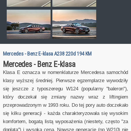
Mercedes - Benz E-klasa A238 220d 194 KM
Mercedes - Benz E-klasa
Klasa E oznacza w nomenklaturze Mercedesa samochód
klasy wyższej średniej. Pierwsze egzemplarze wywodziły
się jeszcze z typoszeregu W124 (popularny "baleron"),
który doczekał się zmiany nazwy wraz z liftingiem
przeprowadzonym w 1993 roku. Do tej pory auto doczekało
się kilku generacji - każda charakteryzowała się wysokim
komfortem, bogatą listą wyposażenia (niestety, często "za
dopłatą") i wysoką ceną. Nowsze generacje (np W210) nie