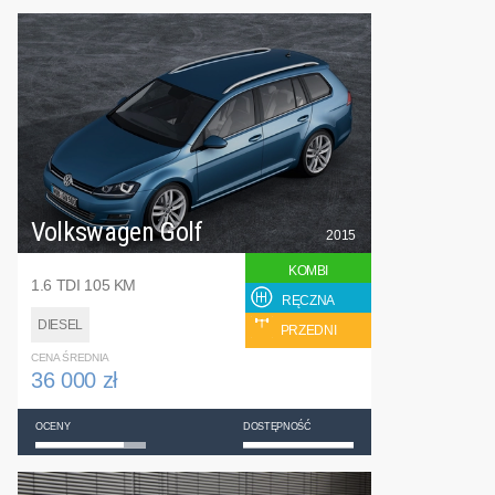
Volkswagen Golf
2015
KOMBI
1.6 TDI 105 KM
RĘCZNA
DIESEL
PRZEDNI
CENA ŚREDNIA
36 000 zł
OCENY
DOSTĘPNOŚĆ