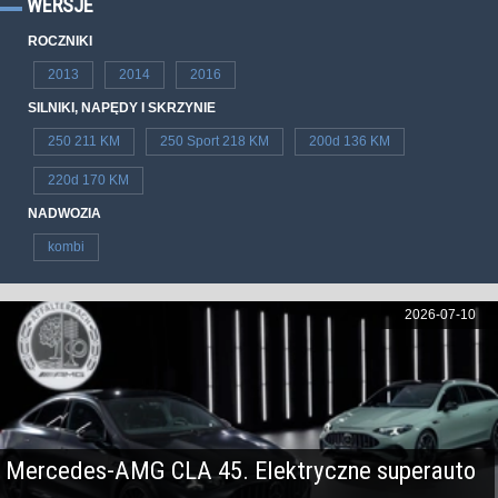
WERSJE
ROCZNIKI
2013
2014
2016
SILNIKI, NAPĘDY I SKRZYNIE
250 211 KM
250 Sport 218 KM
200d 136 KM
220d 170 KM
NADWOZIA
kombi
2026-07-10
Mercedes-AMG CLA 45. Elektryczne superauto