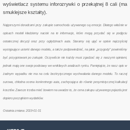
wyświetlacz systemu inforozrywki o przekątnej 8 cali (ma
smuklejsze kształty).
Najgorszymi doradcami przy zakupie samochodu używanego są emocje. Dlatego właśnie w
opisach modeli kładziemy nacisk na te informacje, które mogą przydać się w podjęciu
ostatecznej decyzji oraz przy oględzinach auta. Staramy się ująć w opisie najczęściej
występujące usterki danego modelu, a także podpowiedzieć, na jakie „przygody” powinniśmy
być przygotowani po zakupie. Oczywiście nie każdy musi zgadzać się z naszymi opiniami,
jednak mają one swoje podstawy we wnikliwych analizach rynku. Pamiętajcie, że nasz opis w
żadnym wypadku nie ma na celu bezkrytycznego wychwalania danego modelu. To raczej
surowa, chłodna ocena konkretnego auta, zachęcająca do równie pesymistycznej kalkulacji
kosztów. Zawsze trzeba mieć bowiem na uwadze to, że cena zakupu używanego pojazdu jest
dopiero początkiem wydatków.
Ostatnia zmiana: 2019-01-31