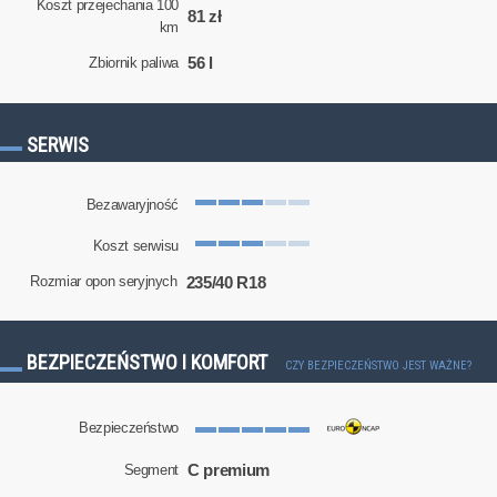
Koszt przejechania 100
81 zł
km
56 l
Zbiornik paliwa
SERWIS
Bezawaryjność
Koszt serwisu
235/40 R18
Rozmiar opon seryjnych
BEZPIECZEŃSTWO I KOMFORT
CZY BEZPIECZEŃSTWO JEST WAŻNE?
Bezpieczeństwo
C premium
Segment