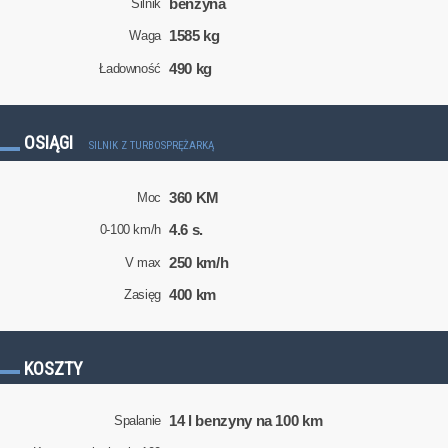
benzyna
Silnik
1585 kg
Waga
490 kg
Ładowność
OSIĄGI
SILNIK Z TURBOSPRĘŻARKĄ
360 KM
Moc
4.6 s.
0-100 km/h
250 km/h
V max
400 km
Zasięg
KOSZTY
14 l benzyny na 100 km
Spalanie