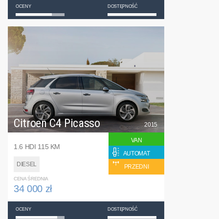
OCENY
DOSTĘPNOŚĆ
Citroen C4 Picasso
2015
VAN
1.6 HDI 115 KM
AUTOMAT
DIESEL
PRZEDNI
CENA ŚREDNIA
34 000 zł
OCENY
DOSTĘPNOŚĆ