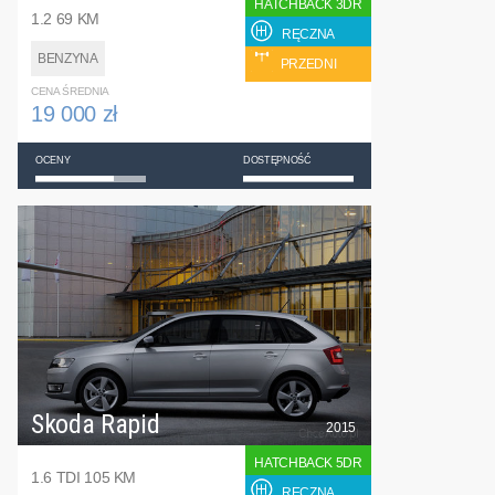
HATCHBACK 3DR
1.2 69 KM
RĘCZNA
BENZYNA
PRZEDNI
CENA ŚREDNIA
19 000 zł
OCENY
DOSTĘPNOŚĆ
Skoda Rapid
2015
HATCHBACK 5DR
1.6 TDI 105 KM
RĘCZNA