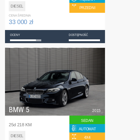
DIESEL
PRZEDNI
CENA ŚREDNIA
33 000 zł
OCENY
DOSTĘPNOŚĆ
BMW 5
2015
SEDAN
25d 218 KM
AUTOMAT
DIESEL
4X4