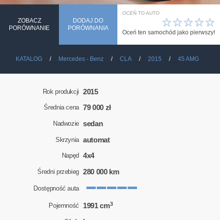
OCEŃ TO AUTO
☆
☆
☆
☆
☆
ZOBACZ
DODAJ DO
PORÓWNANIE
PORÓWNANIA
Oceń ten samochód jako pierwszy!
KATALOG
Mercedes - Benz
CLA
2015
45 AMG
2015
Rok produkcji
79 000 zł
Średnia cena
sedan
Nadwozie
automat
Skrzynia
4x4
Napęd
280 000 km
Średni przebieg
Dostępność auta
3
1991 cm
Pojemność