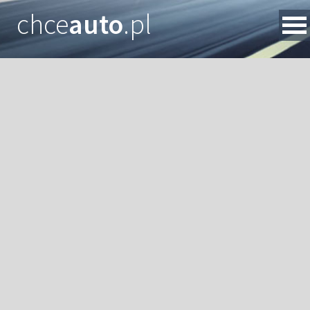
chce
auto
.pl