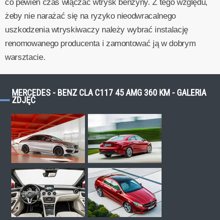
co pewien czas włączać wtrysk benzyny. Z tego względu,
żeby nie narażać się na ryzyko nieodwracalnego
uszkodzenia wtryskiwaczy należy wybrać instalację
renomowanego producenta i zamontować ją w dobrym
warsztacie.
MERCEDES - BENZ CLA C117 45 AMG 360 KM - GALERIA
ZDJĘĆ