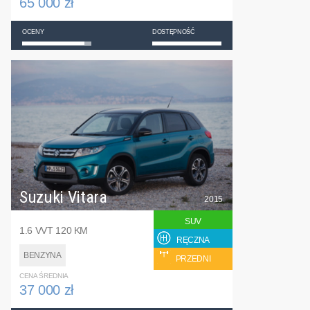
65 000 zł
OCENY
DOSTĘPNOŚĆ
Suzuki Vitara
2015
SUV
1.6 VVT 120 KM
RĘCZNA
BENZYNA
PRZEDNI
CENA ŚREDNIA
37 000 zł