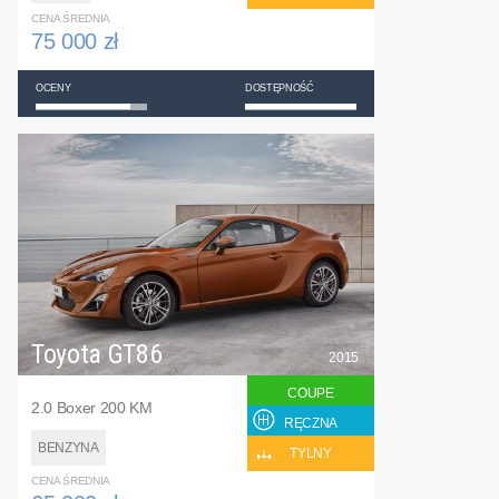
CENA ŚREDNIA
75 000 zł
OCENY
DOSTĘPNOŚĆ
Toyota GT86
2015
COUPE
2.0 Boxer 200 KM
RĘCZNA
BENZYNA
TYLNY
CENA ŚREDNIA