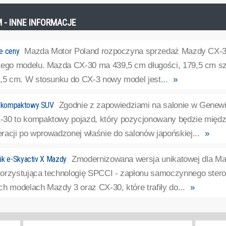
M - INNE INFORMACJE
e ceny
Mazda Motor Poland rozpoczyna sprzedaż Mazdy CX-30
tego modelu. Mazda CX-30 ma 439,5 cm długości, 179,5 cm s
5,5 cm. W stosunku do CX-3 nowy model jest...
»
 kompaktowy SUV
Zgodnie z zapowiedziami na salonie w Gene
-30 to kompaktowy pojazd, który pozycjonowany będzie międz
racji po wprowadzonej właśnie do salonów japońskiej...
»
ik e-Skyactiv X Mazdy
Zmodernizowana wersja unikatowej dla Ma
korzystująca technologię SPCCI - zapłonu samoczynnego ste
h modelach Mazdy 3 oraz CX-30, które trafiły do...
»