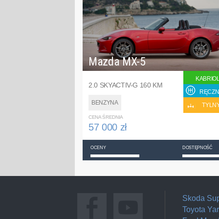
Mazda MX-5
KABRIO
2.0 SKYACTIV-G 160 KM
RĘCZN
BENZYNA
TYLN
CENA ŚREDNIA
57 000 zł
OCENY
DOSTĘPNOŚĆ
Skoda Su
Toyota Yar