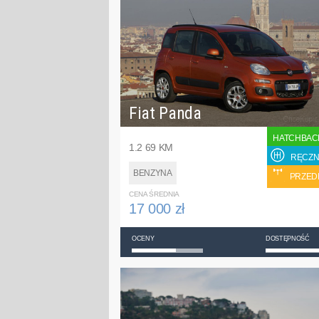
Fiat Panda
HATCHBAC
1.2 69 KM
RĘCZN
BENZYNA
PRZED
CENA ŚREDNIA
17 000 zł
OCENY
DOSTĘPNOŚĆ