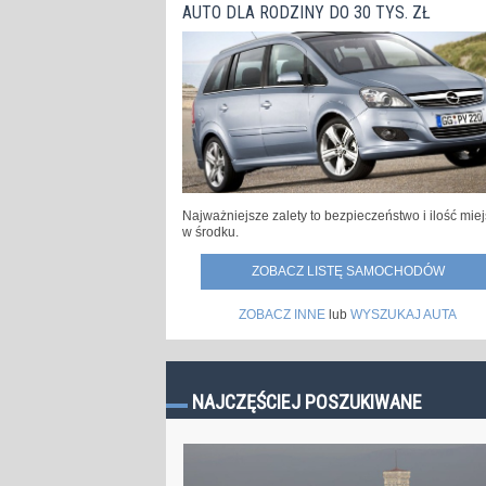
AUTO DLA RODZINY DO 30 TYS. ZŁ
Najważniejsze zalety to bezpieczeństwo i ilość mie
w środku.
ZOBACZ LISTĘ SAMOCHODÓW
ZOBACZ INNE
lub
WYSZUKAJ AUTA
NAJCZĘŚCIEJ POSZUKIWANE