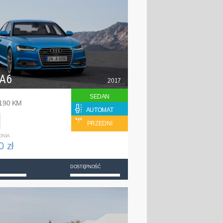
 A6
2017
SEDAN
 190 KM
AUTOMAT
PRZEDNI
DNIA
0 zł
DOSTĘPNOŚĆ