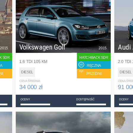
Volkswagen Golf
Audi
2015
2015
K 5DR
HATCHBACK 5DR
1.6 TDI 105 KM
2.0 TDI
A
RĘCZNA
DIESEL
DIESEL
NI
PRZEDNI
CENA ŚREDNIA
CENA ŚRE
34 000 zł
91 00
OCENY
DOSTĘPNOŚĆ
OCENY