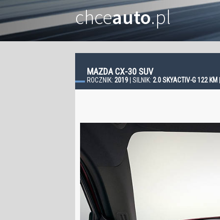
chce
auto
.pl
MAZDA CX-30 SUV
ROCZNIK:
2019
| SILNIK:
2.0 SKYACTIV-G 122 KM