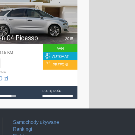
en C4 Picasso
2015
VAN
 115 KM
AUTOMAT
PRZEDNI
DNIA
0 zł
DOSTĘPNOŚĆ
Samochody używane
Rankingi