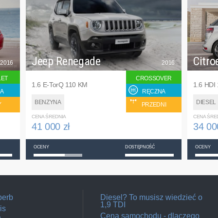
Jeep Renegade
Citro
2016
2016
LET
CROSSOVER
1.6 E-TorQ 110 KM
1.6 HDI
A
RĘCZNA
BENZYNA
DIESEL
Y
PRZEDNI
CENA ŚREDNIA
CENA ŚRE
41 000 zł
34 00
OCENY
DOSTĘPNOŚĆ
OCENY
perb
Diesel? To musisz wiedzieć o
1,9 TDI
is
Cena samochodu - dlaczego