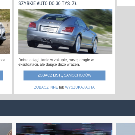
SZYBKIE AUTO DO 30 TYS. ZŁ
jsca
Dobre osiągi, tanie w zakupie, raczej drogie w
eksploatacji, ale dające dużo wrażeń.
ZOBACZ LISTĘ SAMOCHODÓW
ZOBACZ INNE
lub
WYSZUKAJ AUTA