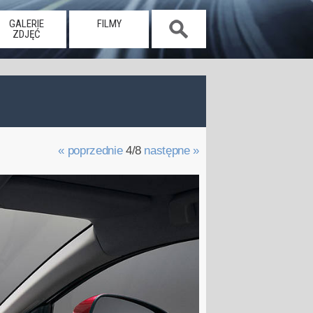
GALERIE
FILMY
ZDJĘĆ
« poprzednie
4/8
następne »