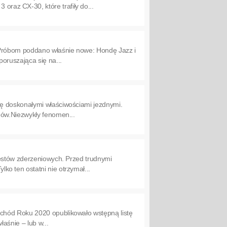
az CX-30, które trafiły do...
. Próbom poddano właśnie nowe: Hondę Jazz i
oruszająca się na...
ę doskonałymi właściwościami jezdnymi.
-ów.Niezwykły fenomen...
testów zderzeniowych. Przed trudnymi
o ten ostatni nie otrzymał...
chód Roku 2020 opublikowało wstępną listę
aśnie – lub w...