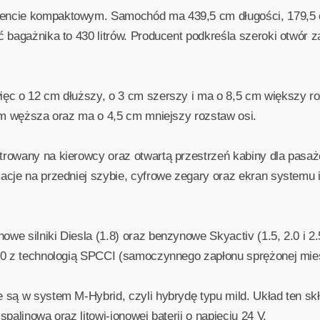
encie kompaktowym. Samochód ma 439,5 cm długości, 179,5 
 bagażnika to 430 litrów. Producent podkreśla szeroki otwór 
ęc o 12 cm dłuższy, o 3 cm szerszy i ma o 8,5 cm większy ro
cm węższa oraz ma o 4,5 cm mniejszy rozstaw osi.
trowany na kierowcy oraz otwartą przestrzeń kabiny dla pas
acje na przedniej szybie, cyfrowe zegary oraz ekran systemu 
e silniki Diesla (1.8) oraz benzynowe Skyactiv (1.5, 2.0 i 2.5
.0 z technologią SPCCI (samoczynnego zapłonu sprężonej mie
są w system M-Hybrid, czyli hybrydę typu mild. Układ ten skła
palinową oraz litowi-jonowej baterii o napięciu 24 V.