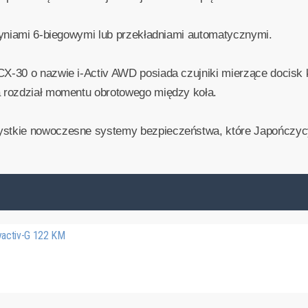
zyniami 6-biegowymi lub przekładniami automatycznymi.
30 o nazwie i-Activ AWD posiada czujniki mierzące docisk kół
 rozdział momentu obrotowego między koła.
tkie nowoczesne systemy bezpieczeństwa, które Japończycy
yactiv-G 122 KM