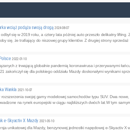
arka wciąż podąża swoją drogą
2024-08-07
był się w 2019 roku, a cztery lata później auto przeszło delikatny lifting. 
y się, że trafiający do niszowej grupy klientów. Z drugiej strony sprzedaż
Polsce
2022-01-10
anych z trwającą globalnie pandemią koronawirusa i przerywanymi łańc
1 zakończył się dla polskiego oddziału Mazdy doskonałymi wynikami sprze
ika Wankla
2021-10-07
ny rozszerzenia swojej gamy modelowej samochodów typu SUV. Dwa nowe
wadzone na rynek europejski w ciągu najbliższych dwóch lat.W tym samym
ik e-Skyactiv X Mazdy
2021-05-10
ja unikatowej dla Mazdy, benzynowej jednostki napędowej e-Skyactiv X w