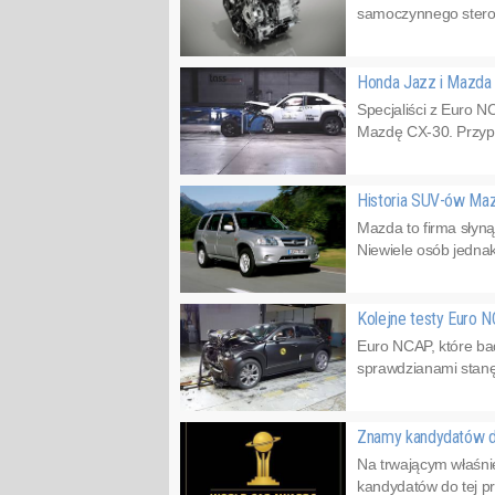
samoczynnego sterow
Honda Jazz i Mazd
Specjaliści z Euro 
Mazdę CX-30. Przypo
Historia SUV-ów Ma
Mazda to firma słyn
Niewiele osób jedna
Kolejne testy Euro 
Euro NCAP, które bad
sprawdzianami stanę
Znamy kandydatów
Na trwającym właśni
kandydatów do tej pr