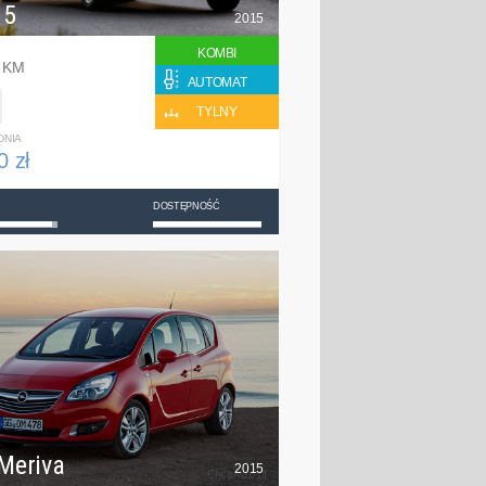
 5
2015
KOMBI
0 KM
AUTOMAT
TYLNY
DNIA
0 zł
DOSTĘPNOŚĆ
Meriva
2015