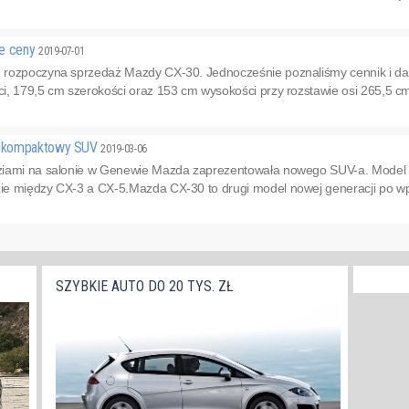
ie ceny
2019-07-01
 rozpoczyna sprzedaż Mazdy CX-30. Jednocześnie poznaliśmy cennik i d
i, 179,5 cm szerokości oraz 153 cm wysokości przy rozstawie osi 265,5 cm
y kompaktowy SUV
2019-03-06
ziami na salonie w Genewie Mazda zaprezentowała nowego SUV-a. Model 
e między CX-3 a CX-5.Mazda CX-30 to drugi model nowej generacji po wpr
SZYBKIE AUTO DO 20 TYS. ZŁ