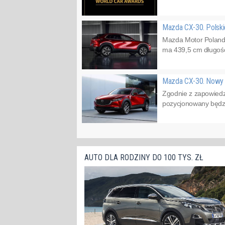
Mazda CX-30. Polsk
Mazda Motor Poland
ma 439,5 cm długośc
Mazda CX-30. Now
Zgodnie z zapowied
pozycjonowany będzi
AUTO DLA RODZINY DO 100 TYS. ZŁ