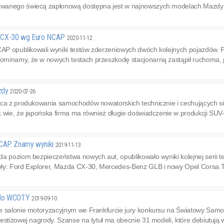
anego świecą zapłonową dostępna jest w najnowszych modelach Mazdy 3 or
a CX-30 wg Euro NCAP
2020-11-12
NCAP opublikowali wyniki testów zderzeniowych dwóch kolejnych pojazdów
minamy, że w nowych testach przeszkodę stacjonarną zastąpił ruchoma, p
zdy
2020-07-26
ąca z produkowania samochodów nowatorskich technicznie i cechujących si
k wie, że japońska firma ma również długie doświadczenie w produkcji SUV
NCAP. Znamy wyniki
2019-11-13
a poziom bezpieczeństwa nowych aut, opublikowało wyniki kolejnej serii 
ły: Ford Explorer, Mazda CX-30, Mercedes-Benz GLB i nowy Opel Corsa.Tylk
 do WCOTY
2019-09-10
e salonie motoryzacyjnym we Frankfurcie jury konkursu na Światowy Samo
estiżowej nagrody. Szanse na tytuł ma obecnie 31 modeli, które debiutują wł