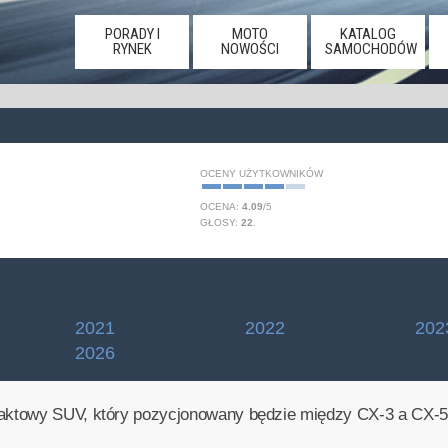
PORADY I
MOTO
KATALOG
RYNEK
NOWOŚCI
SAMOCHODÓW
OCENY UŻYTKOWNIKÓW
OCENA:
4.09
/
5
GŁOSY:
22
.
2021
2022
202
2026
aktowy SUV, który pozycjonowany będzie między CX-3 a CX-5