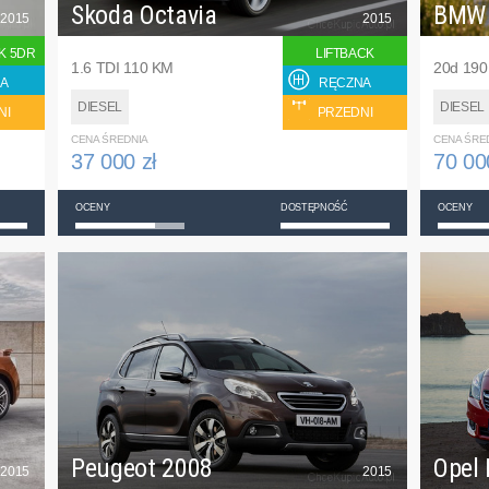
Skoda Octavia
BMW
2015
2015
K 5DR
LIFTBACK
1.6 TDI 110 KM
20d 19
A
RĘCZNA
DIESEL
DIESEL
NI
PRZEDNI
CENA ŚREDNIA
CENA ŚRE
37 000 zł
70 00
OCENY
DOSTĘPNOŚĆ
OCENY
Peugeot 2008
Opel 
2015
2015