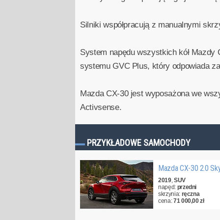
Silniki współpracują z manualnymi skr
System napędu wszystkich kół Mazdy CX-
systemu GVC Plus, który odpowiada za
Mazda CX-30 jest wyposażona we wszys
Activsense.
PRZYKŁADOWE SAMOCHODY
Mazda CX-30 2.0 Sk
2019
,
SUV
napęd:
przedni
skrzynia:
ręczna
cena:
71 000,00 zł