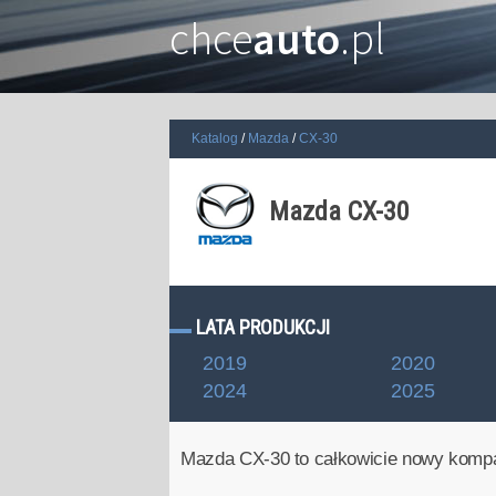
chce
auto
.pl
Katalog
Mazda
CX-30
Mazda CX-30
LATA PRODUKCJI
2019
2020
2024
2025
Mazda CX-30 to całkowicie nowy komp