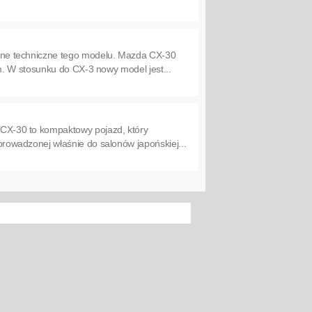
ane techniczne tego modelu. Mazda CX-30
. W stosunku do CX-3 nowy model jest...
CX-30 to kompaktowy pojazd, który
owadzonej właśnie do salonów japońskiej...