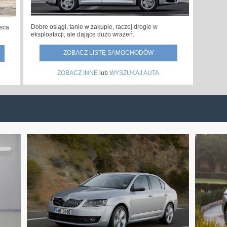
Dobre osiągi, tanie w zakupie, raczej drogie w
jsca
eksploatacji, ale dające dużo wrażeń.
ZOBACZ LISTĘ SAMOCHODÓW
ZOBACZ INNE
lub
WYSZUKAJ AUTA