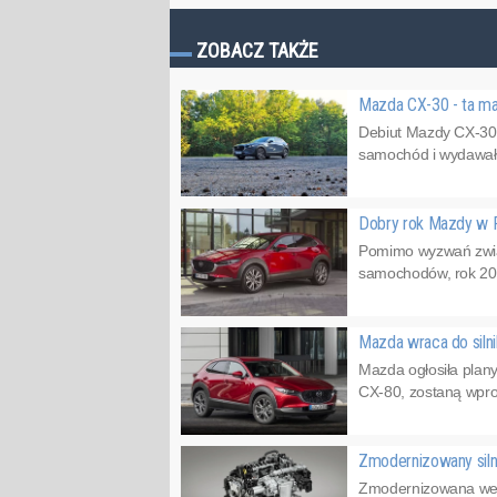
ZOBACZ TAKŻE
Mazda CX-30 - ta m
Debiut Mazdy CX-30 od
samochód i wydawałob
Dobry rok Mazdy w 
Pomimo wyzwań związ
samochodów, rok 202
Mazda wraca do siln
Mazda ogłosiła pla
CX-80, zostaną wpro
Zmodernizowany siln
Zmodernizowana wers