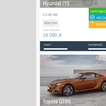
Hyundai i10
HATCHBAC
1.0 66 KM
RĘCZN
BENZYNA
PRZED
CENA ŚREDNIA
18 000 zł
OCENY
DOSTĘPNOŚĆ
Toyota GT86