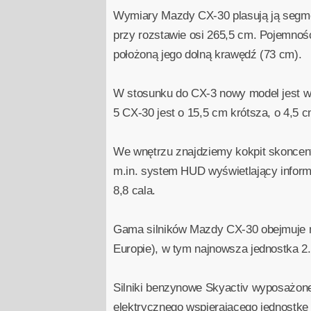
Wymiary Mazdy CX-30 plasują ją segm
przy rozstawie osi 265,5 cm. Pojemność
położoną jego dolną krawędź (73 cm).
W stosunku do CX-3 nowy model jest wi
5 CX-30 jest o 15,5 cm krótsza, o 4,5 
We wnętrzu znajdziemy kokpit skoncen
m.in. system HUD wyświetlający inform
8,8 cala.
Gama silników Mazdy CX-30 obejmuje now
Europie), w tym najnowsza jednostka 2
Silniki benzynowe Skyactiv wyposażone 
elektrycznego wspierającego jednostkę s