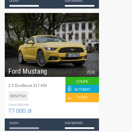
OCENY
DOSTĘPNOŚĆ
Ford Mustang
2016
COUPE
2.3 EcoBoost 317 KM
AUTOMAT
BENZYNA
TYLNY
CENA ŚREDNIA
77 000 zł
OCENY
DOSTĘPNOŚĆ