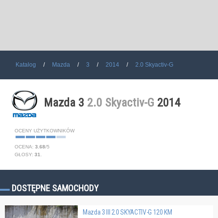
Katalog
Mazda
3
2014
2.0 Skyactiv-G
Mazda 3
2.0 Skyactiv-G
2014
OCENY UŻYTKOWNIKÓW
OCENA:
3.68
/
5
GŁOSY:
31
.
DOSTĘPNE SAMOCHODY
Mazda 3 III 2.0 SKYACTIV-G 120 KM