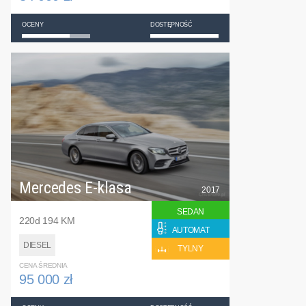
OCENY
DOSTĘPNOŚĆ
Mercedes E-klasa
2017
SEDAN
220d 194 KM
AUTOMAT
DIESEL
TYLNY
CENA ŚREDNIA
95 000 zł