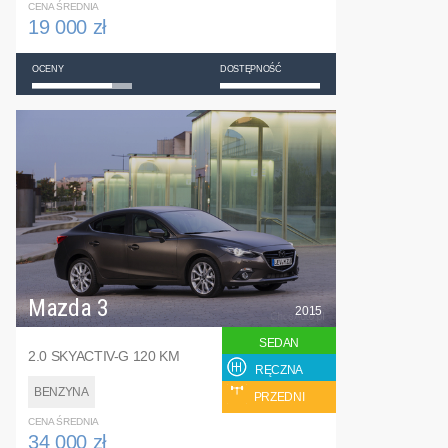
CENA ŚREDNIA
19 000 zł
OCENY
DOSTĘPNOŚĆ
Mazda 3
2015
SEDAN
2.0 SKYACTIV-G 120 KM
RĘCZNA
BENZYNA
PRZEDNI
CENA ŚREDNIA
34 000 zł