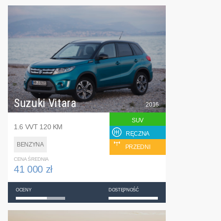
Suzuki Vitara
2016
SUV
1.6 VVT 120 KM
RĘCZNA
BENZYNA
PRZEDNI
CENA ŚREDNIA
41 000 zł
OCENY
DOSTĘPNOŚĆ