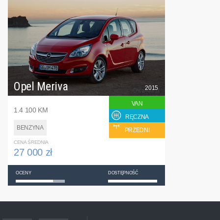
Opel Meriva
2015
VAN
1.4 100 KM
RĘCZNA
BENZYNA
PRZEDNI
CENA ŚREDNIA
27 000 zł
OCENY
DOSTĘPNOŚĆ