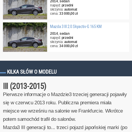
2014
,
sedan
napęd:
przedni
skrzynia:
automat
cena:
33 000,00 zł
Mazda 3 III 2.0 Skyactiv-G 165 KM
2014
,
sedan
napęd:
przedni
skrzynia:
automat
cena:
34 000,00 zł
KILKA SŁÓW O MODELU
III (2013-2015)
Pierwsze informacje o Mazdzie3 trzeciej generacji pojawiły
się w czerwcu 2013 roku. Publiczna premiera miała
miejsce we wrześniu na salonie we Frankfurcie. Wkrótce
potem samochód trafił do salonów.
Mazda3 III generacji to... trzeci pojazd japońskiej marki (po