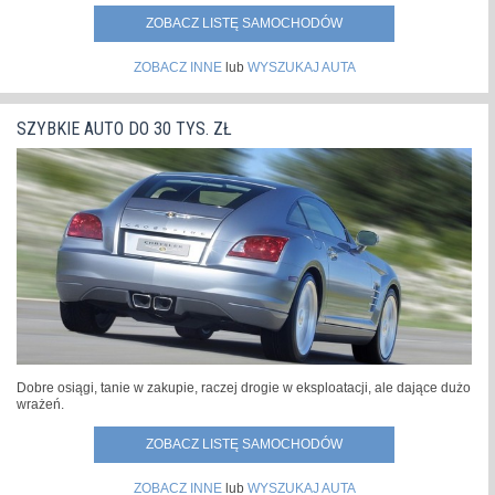
ZOBACZ LISTĘ SAMOCHODÓW
ZOBACZ INNE
lub
WYSZUKAJ AUTA
SZYBKIE AUTO DO 30 TYS. ZŁ
Dobre osiągi, tanie w zakupie, raczej drogie w eksploatacji, ale dające dużo
wrażeń.
ZOBACZ LISTĘ SAMOCHODÓW
ZOBACZ INNE
lub
WYSZUKAJ AUTA