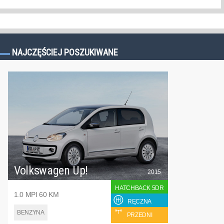
NAJCZĘŚCIEJ POSZUKIWANE
Volkswagen Up!
2015
HATCHBACK 5DR
1.0 MPI 60 KM
RĘCZNA
BENZYNA
PRZEDNI