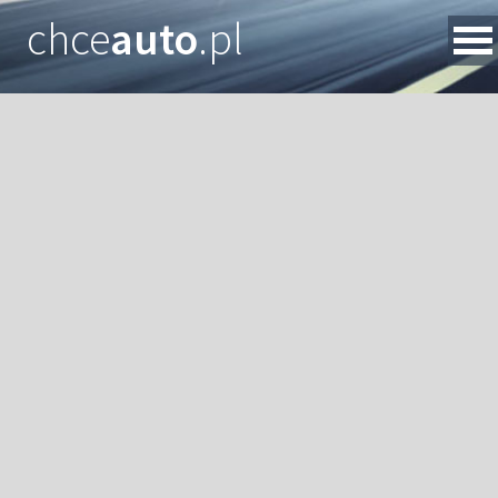
chce
auto
.pl