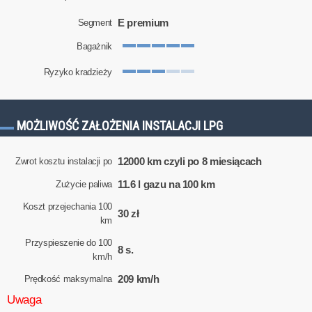
E premium
Segment
Bagażnik
Ryzyko kradzieży
MOŻLIWOŚĆ ZAŁOŻENIA INSTALACJI LPG
12000 km czyli po 8 miesiącach
Zwrot kosztu instalacji po
11.6 l gazu na 100 km
Zużycie paliwa
Koszt przejechania 100
30 zł
km
Przyspieszenie do 100
8 s.
km/h
209 km/h
Prędkość maksymalna
Uwaga