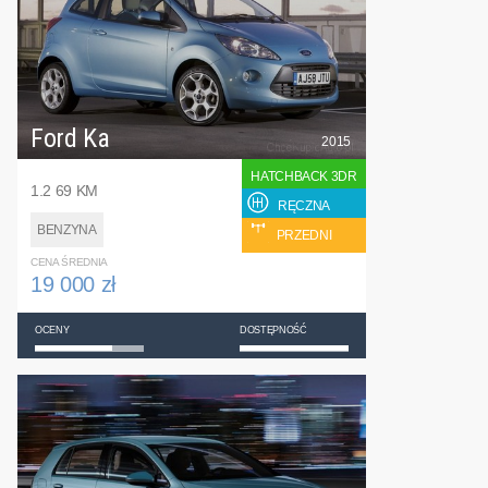
Ford Ka
2015
HATCHBACK 3DR
1.2 69 KM
RĘCZNA
BENZYNA
PRZEDNI
CENA ŚREDNIA
19 000 zł
OCENY
DOSTĘPNOŚĆ