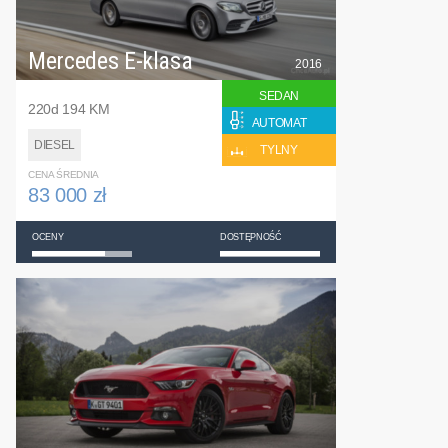
Mercedes E-klasa
2016
SEDAN
220d 194 KM
AUTOMAT
DIESEL
TYLNY
CENA ŚREDNIA
83 000 zł
OCENY
DOSTĘPNOŚĆ