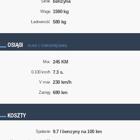
benzyna
Silnik
1590 kg
Waga
580 kg
Ładowność
OSIĄGI
SILNIK Z TURBOSPRĘŻARKĄ
245 KM
Moc
7.3 s.
0-100 km/h
230 km/h
V max
680 km
Zasięg
KOSZTY
9.7 l benzyny na 100 km
Spalanie