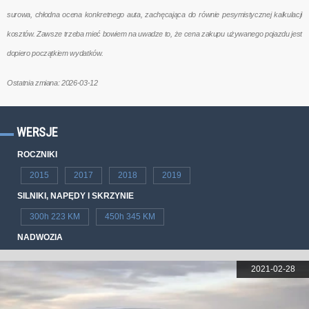
surowa, chłodna ocena konkretnego auta, zachęcająca do równie pesymistycznej kalkulacji
kosztów. Zawsze trzeba mieć bowiem na uwadze to, że cena zakupu używanego pojazdu jest
dopiero początkiem wydatków.
Ostatnia zmiana: 2026-03-12
WERSJE
ROCZNIKI
2015
2017
2018
2019
SILNIKI, NAPĘDY I SKRZYNIE
300h 223 KM
450h 345 KM
NADWOZIA
2021-02-28