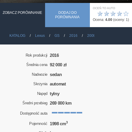
OCEŃ TO AUTO
★
★
★
★
☆
ZOBACZ PORÓWNANIE
DODAJ DO
PORÓWNANIA
Ocena:
4.00
(oceny:
1
)
KATALOG
Lexus
GS
2016
200t
2016
Rok produkcji
92 000 zł
Średnia cena
sedan
Nadwozie
automat
Skrzynia
tylny
Napęd
269 000 km
Średni przebieg
Dostępność auta
3
1998 cm
Pojemność