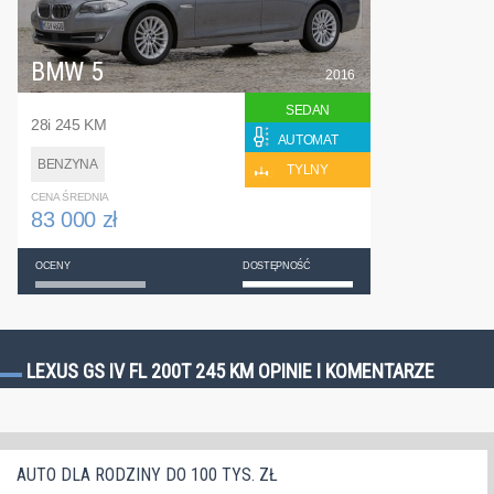
BMW 5
2016
SEDAN
28i 245 KM
AUTOMAT
BENZYNA
TYLNY
CENA ŚREDNIA
83 000 zł
OCENY
DOSTĘPNOŚĆ
LEXUS GS IV FL 200T 245 KM OPINIE I KOMENTARZE
AUTO DLA RODZINY DO 100 TYS. ZŁ