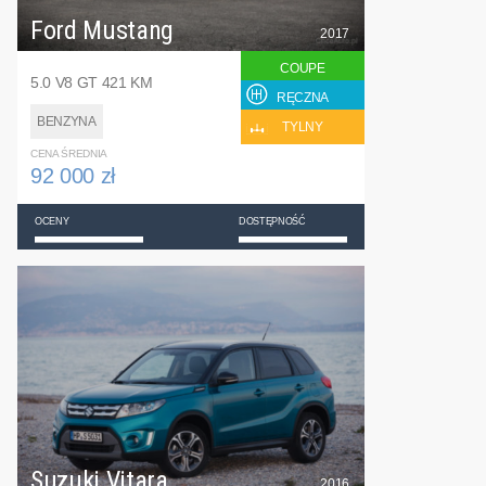
Ford Mustang
2017
COUPE
5.0 V8 GT 421 KM
RĘCZNA
BENZYNA
TYLNY
CENA ŚREDNIA
92 000 zł
OCENY
DOSTĘPNOŚĆ
Suzuki Vitara
2016