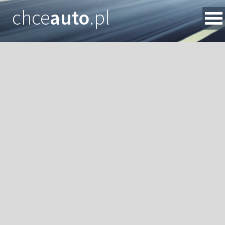
chce
auto
.pl