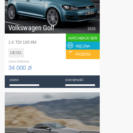
Volkswagen Golf
2015
HATCHBACK 5DR
1.6 TDI 105 KM
RĘCZNA
DIESEL
PRZEDNI
CENA ŚREDNIA
34 000 zł
OCENY
DOSTĘPNOŚĆ