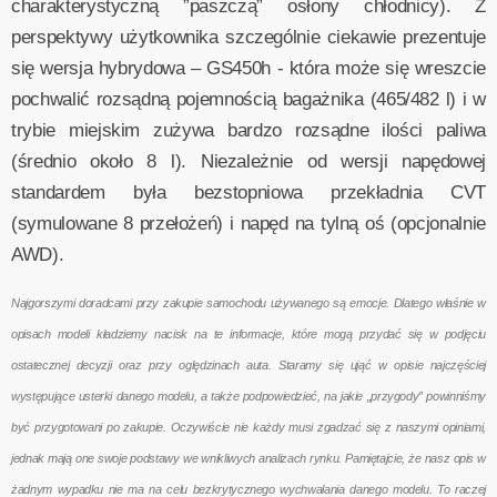
charakterystyczną ”paszczą” osłony chłodnicy). Z
perspektywy użytkownika szczególnie ciekawie prezentuje
się wersja hybrydowa – GS450h - która może się wreszcie
pochwalić rozsądną pojemnością bagażnika (465/482 l) i w
trybie miejskim zużywa bardzo rozsądne ilości paliwa
(średnio około 8 l). Niezależnie od wersji napędowej
standardem była bezstopniowa przekładnia CVT
(symulowane 8 przełożeń) i napęd na tylną oś (opcjonalnie
AWD).
Najgorszymi doradcami przy zakupie samochodu używanego są emocje. Dlatego właśnie w
opisach modeli kładziemy nacisk na te informacje, które mogą przydać się w podjęciu
ostatecznej decyzji oraz przy oględzinach auta. Staramy się ująć w opisie najczęściej
występujące usterki danego modelu, a także podpowiedzieć, na jakie „przygody” powinniśmy
być przygotowani po zakupie. Oczywiście nie każdy musi zgadzać się z naszymi opiniami,
jednak mają one swoje podstawy we wnikliwych analizach rynku. Pamiętajcie, że nasz opis w
żadnym wypadku nie ma na celu bezkrytycznego wychwalania danego modelu. To raczej