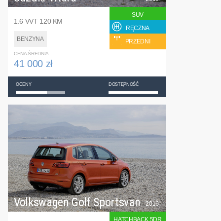
SUV
1.6 VVT 120 KM
RĘCZNA
BENZYNA
PRZEDNI
CENA ŚREDNIA
41 000 zł
OCENY
DOSTĘPNOŚĆ
Volkswagen Golf Sportsvan
2016
HATCHBACK 5DR