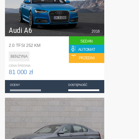
Audi A6
2016
SEDAN
2.0 TFSI 252 KM
AUTOMAT
BENZYNA
PRZEDNI
CENA ŚREDNIA
81 000 zł
OCENY
DOSTĘPNOŚĆ