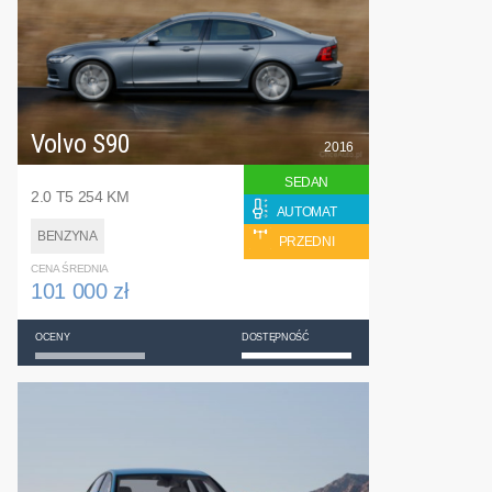
Volvo S90
2016
SEDAN
2.0 T5 254 KM
AUTOMAT
BENZYNA
PRZEDNI
CENA ŚREDNIA
101 000 zł
OCENY
DOSTĘPNOŚĆ