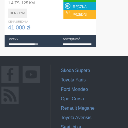
1.4 TSI 125 KM
RĘCZNA
BENZYNA
PRZEDNI
CENA ŚREDNIA
41 000 zł
OCENY
DOSTĘPNOŚĆ
Skoda Superb
Toyota Yaris
Ford Mondeo
Opel Corsa
Renault Megane
Toyota Avensis
Seat Ibiza