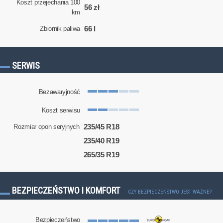
Koszt przejechania 100
56 zł
km
66 l
Zbiornik paliwa
SERWIS
Bezawaryjność
Koszt serwisu
235/45 R18
Rozmiar opon seryjnych
235/40 R19
265/35 R19
BEZPIECZEŃSTWO I KOMFORT
CZY BEZPIECZEŃSTWO JEST WAŻNE?
Bezpieczeństwo