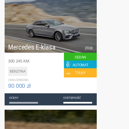
Mercedes E-klasa
2016
SEDAN
300 245 KM
AUTOMAT
BENZYNA
TYLNY
CENA ŚREDNIA
90 000 zł
OCENY
DOSTĘPNOŚĆ