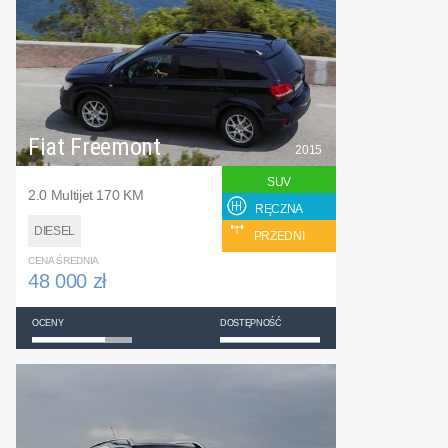
Fiat Freemont
2015
SUV
2.0 Multijet 170 KM
RĘCZNA
DIESEL
PRZEDNI
CENA ŚREDNIA
48 000 zł
OCENY
DOSTĘPNOŚĆ