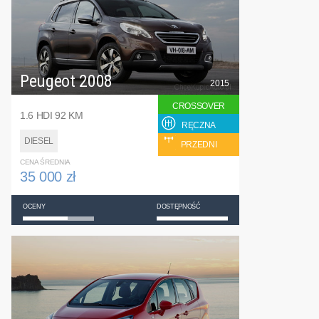
Peugeot 2008
2015
CROSSOVER
1.6 HDI 92 KM
RĘCZNA
DIESEL
PRZEDNI
CENA ŚREDNIA
35 000 zł
OCENY
DOSTĘPNOŚĆ