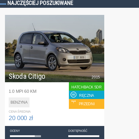
NAJCZĘŚCIEJ POSZUKIWANE
Skoda Citigo
2015
HATCHBACK 5DR
1.0 MPI 60 KM
RĘCZNA
BENZYNA
PRZEDNI
CENA ŚREDNIA
20 000 zł
OCENY
DOSTĘPNOŚĆ