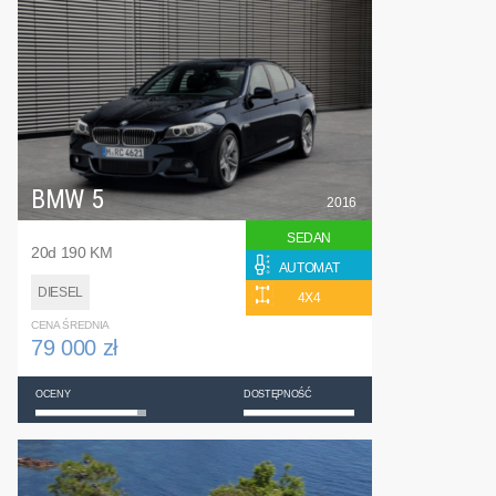
BMW 5
2016
SEDAN
20d 190 KM
AUTOMAT
DIESEL
4X4
CENA ŚREDNIA
79 000 zł
OCENY
DOSTĘPNOŚĆ