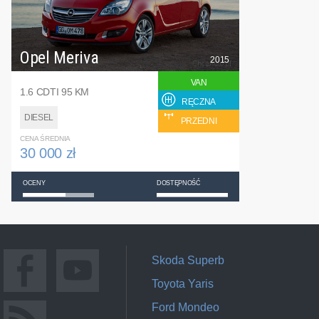
Opel Meriva
2015
VAN
1.6 CDTI 95 KM
RĘCZNA
DIESEL
PRZEDNI
CENA ŚREDNIA
30 000 zł
OCENY
DOSTĘPNOŚĆ
Skoda Superb
Toyota Yaris
Ford Mondeo