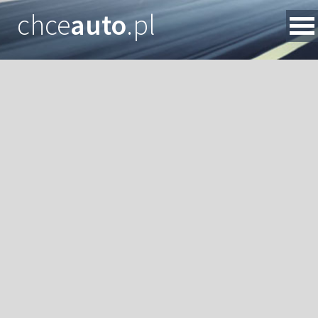
chce
auto
.pl