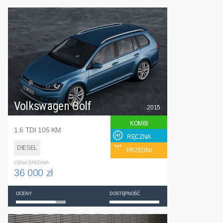
Volkswagen Golf
2015
KOMBI
1.6 TDI 105 KM
RĘCZNA
DIESEL
PRZEDNI
CENA ŚREDNIA
36 000 zł
OCENY
DOSTĘPNOŚĆ