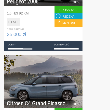
Peugeot 2008
2015
CROSSOVER
1.6 HDI 92 KM
RĘCZNA
DIESEL
PRZEDNI
CENA ŚREDNIA
35 000 zł
OCENY
DOSTĘPNOŚĆ
Citroen C4 Grand Picasso
2015