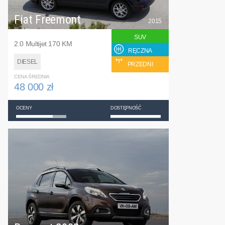
Fiat Freemont
2015
SUV
2.0 Multijet 170 KM
RĘCZNA
DIESEL
PRZEDNI
CENA ŚREDNIA
48 000 zł
OCENY
DOSTĘPNOŚĆ