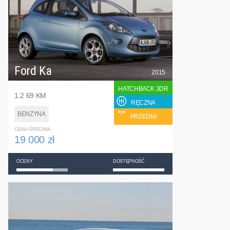
Ford Ka
2015
HATCHBACK 3DR
1.2 69 KM
RĘCZNA
BENZYNA
PRZEDNI
CENA ŚREDNIA
19 000 zł
OCENY
DOSTĘPNOŚĆ