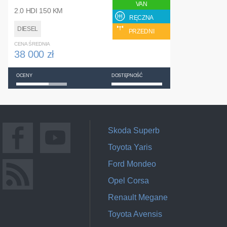
VAN
2.0 HDI 150 KM
RĘCZNA
DIESEL
PRZEDNI
CENA ŚREDNIA
38 000 zł
OCENY
DOSTĘPNOŚĆ
Skoda Superb
Toyota Yaris
Ford Mondeo
Opel Corsa
Renault Megane
Toyota Avensis