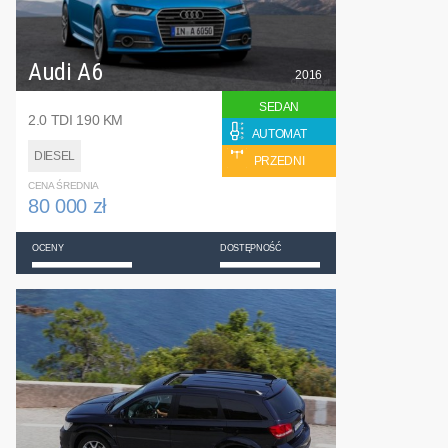
Audi A6
2016
SEDAN
2.0 TDI 190 KM
AUTOMAT
DIESEL
PRZEDNI
CENA ŚREDNIA
80 000 zł
OCENY
DOSTĘPNOŚĆ