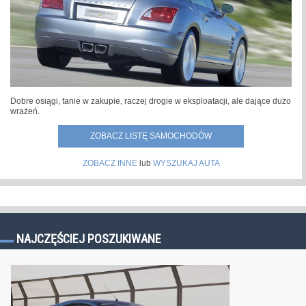
Dobre osiągi, tanie w zakupie, raczej drogie w eksploatacji, ale dające dużo
wrażeń.
ZOBACZ LISTĘ SAMOCHODÓW
ZOBACZ INNE
lub
WYSZUKAJ AUTA
NAJCZĘŚCIEJ POSZUKIWANE