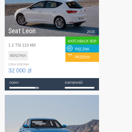
Seat Leon
2015
HATCHBACK 5DR
1.2 TSI 110 KM
RĘCZNA
BENZYNA
PRZEDNI
CENA ŚREDNIA
32 000 zł
OCENY
DOSTĘPNOŚĆ