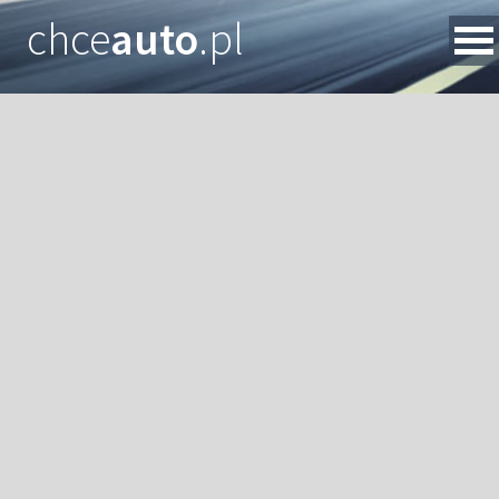
chce
auto
.pl