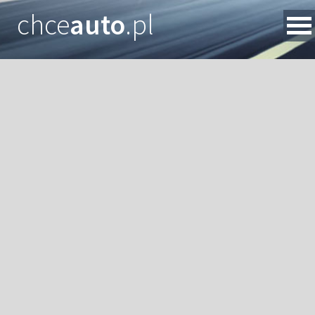
chce
auto
.pl