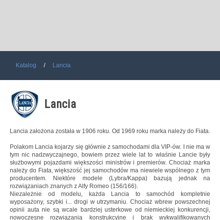
Katalog
Lancia
Lancia
Lancia założona została w 1906 roku. Od 1969 roku marka należy do Fiata.
Polakom Lancia kojarzy się głównie z samochodami dla VIP-ów. I nie ma w
tym nic nadzwyczajnego, bowiem przez wiele lat to właśnie Lancie były
służbowymi pojazdami większości ministrów i premierów. Chociaż marka
należy do Fiata, większość jej samochodów ma niewiele wspólnego z tym
producentem. Niektóre modele (Lybra/Kappa) bazują jednak na
rozwiązaniach znanych z Alfy Romeo (156/166).
Niezależnie od modelu, każda Lancia to samochód kompletnie
wyposażony, szybki i... drogi w utrzymaniu. Chociaż wbrew powszechnej
opinii auta nie są wcale bardziej usterkowe od niemieckiej konkurencji,
nowoczesne rozwiązania konstrukcyjne i brak wykwalifikowanych