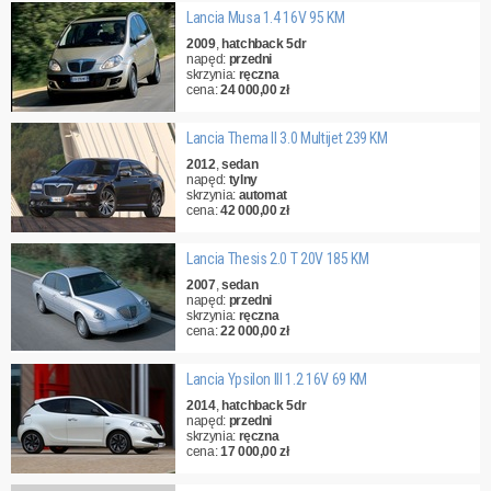
Lancia Musa 1.4 16V 95 KM
2009
,
hatchback 5dr
napęd:
przedni
skrzynia:
ręczna
cena:
24 000,00 zł
Lancia Thema II 3.0 Multijet 239 KM
2012
,
sedan
napęd:
tylny
skrzynia:
automat
cena:
42 000,00 zł
Lancia Thesis 2.0 T 20V 185 KM
2007
,
sedan
napęd:
przedni
skrzynia:
ręczna
cena:
22 000,00 zł
Lancia Ypsilon III 1.2 16V 69 KM
2014
,
hatchback 5dr
napęd:
przedni
skrzynia:
ręczna
cena:
17 000,00 zł