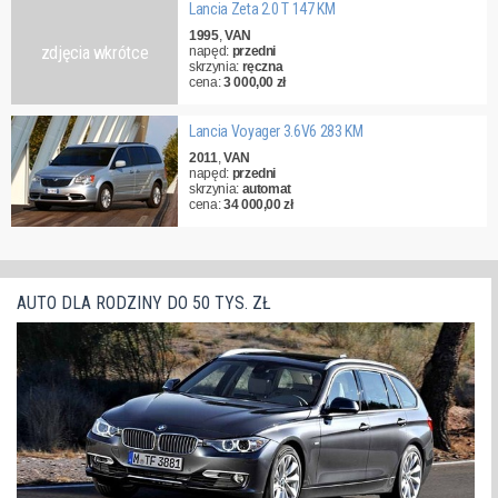
Lancia Zeta 2.0 T 147 KM
1995
,
VAN
zdjęcia wkrótce
napęd:
przedni
skrzynia:
ręczna
cena:
3 000,00 zł
Lancia Voyager 3.6V6 283 KM
2011
,
VAN
napęd:
przedni
skrzynia:
automat
cena:
34 000,00 zł
AUTO DLA RODZINY DO 50 TYS. ZŁ