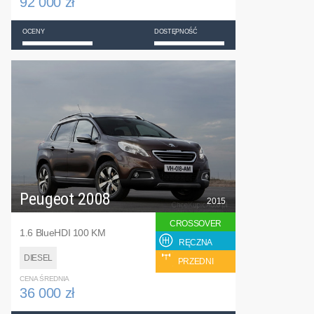
92 000 zł
OCENY
DOSTĘPNOŚĆ
Peugeot 2008
2015
CROSSOVER
1.6 BlueHDI 100 KM
RĘCZNA
DIESEL
PRZEDNI
CENA ŚREDNIA
36 000 zł