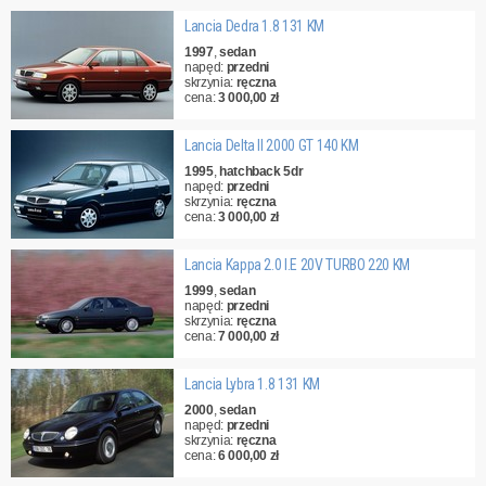
Lancia Dedra 1.8 131 KM
1997
,
sedan
napęd:
przedni
skrzynia:
ręczna
cena:
3 000,00 zł
Lancia Delta II 2000 GT 140 KM
1995
,
hatchback 5dr
napęd:
przedni
skrzynia:
ręczna
cena:
3 000,00 zł
Lancia Kappa 2.0 I.E 20V TURBO 220 KM
1999
,
sedan
napęd:
przedni
skrzynia:
ręczna
cena:
7 000,00 zł
Lancia Lybra 1.8 131 KM
2000
,
sedan
napęd:
przedni
skrzynia:
ręczna
cena:
6 000,00 zł