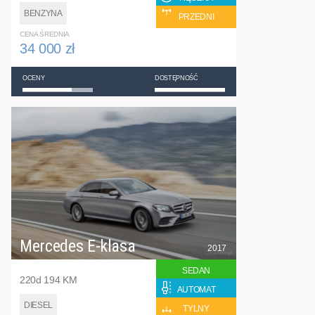
BENZYNA
PRZEDNI
CENA ŚREDNIA
34 000 zł
OCENY
DOSTĘPNOŚĆ
Mercedes E-klasa
2017
SEDAN
220d 194 KM
AUTOMAT
DIESEL
TYLNY