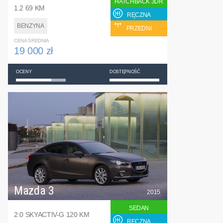
HATCHBACK 3DR
1.2 69 KM
RĘCZNA
BENZYNA
PRZEDNI
CENA ŚREDNIA
19 000 zł
OCENY
DOSTĘPNOŚĆ
Mazda 3
2015
SEDAN
2.0 SKYACTIV-G 120 KM
RĘCZNA