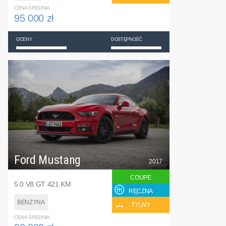
CENA ŚREDNIA
95 000 zł
OCENY
DOSTĘPNOŚĆ
Ford Mustang
2017
COUPE
5.0 V8 GT 421 KM
RĘCZNA
BENZYNA
TYLNY
CENA ŚREDNIA