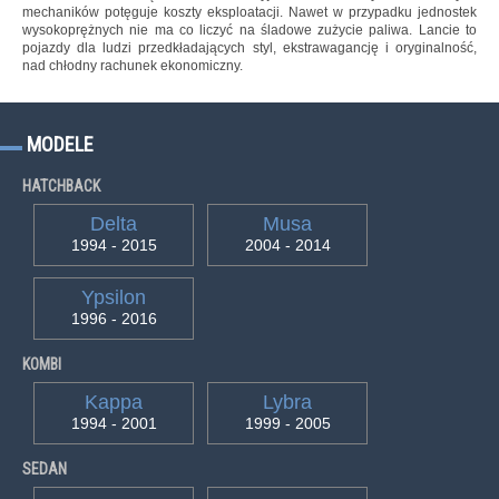
mechaników potęguje koszty eksploatacji. Nawet w przypadku jednostek
wysokoprężnych nie ma co liczyć na śladowe zużycie paliwa. Lancie to
pojazdy dla ludzi przedkładających styl, ekstrawagancję i oryginalność,
nad chłodny rachunek ekonomiczny.
MODELE
HATCHBACK
Delta
Musa
1994 - 2015
2004 - 2014
Ypsilon
1996 - 2016
KOMBI
Kappa
Lybra
1994 - 2001
1999 - 2005
SEDAN