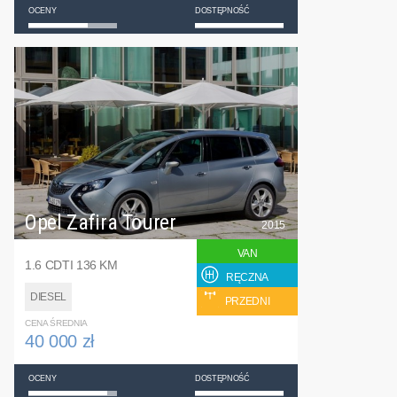
OCENY
DOSTĘPNOŚĆ
Opel Zafira Tourer
2015
VAN
1.6 CDTI 136 KM
RĘCZNA
DIESEL
PRZEDNI
CENA ŚREDNIA
40 000 zł
OCENY
DOSTĘPNOŚĆ