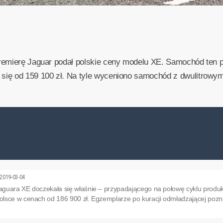
remierę Jaguar podał polskie ceny modelu XE. Samochód ten p
ię od 159 100 zł. Na tyle wyceniono samochód z dwulitrowym s
2019-03-04
guara XE doczekała się właśnie – przypadającego na połowę cyklu produk
lsce w cenach od 186 900 zł. Egzemplarze po kuracji odmładzającej pozn