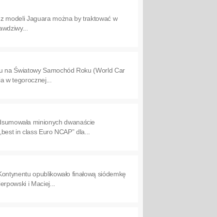
k z modeli Jaguara można by traktować w
awdziwy...
ursu na Światowy Samochód Roku (World Car
a w tegorocznej...
odsumowała minionych dwanaście
best in class Euro NCAP” dla...
 Kontynentu opublikowało finałową siódemkę
rpowski i Maciej...