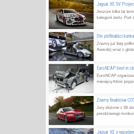
Jaguar XE SV Projec
Jeszcze kilka lat t
kategorii żartu. Pod
Oto półfinaliści ko
Znamy już listę pół
Awards) wraz z globa
EuroNCAP best in c
EuroNCAP organizac
miesięcy.Które pojaz
Znamy finalistów C
Jury złożone z 58 d
prestiżowego konkur
Jaguar XE z napęd