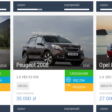
OCENY
DOSTĘPNOŚĆ
OCENY
Peugeot 2008
Opel 
2016
2015
E
CROSSOVER
1.6 HDI 92 KM
1.4 100
A
RĘCZNA
DIESEL
BENZY
Y
PRZEDNI
CENA ŚREDNIA
CENA ŚRE
35 000 zł
27 00
OCENY
DOSTĘPNOŚĆ
OCENY