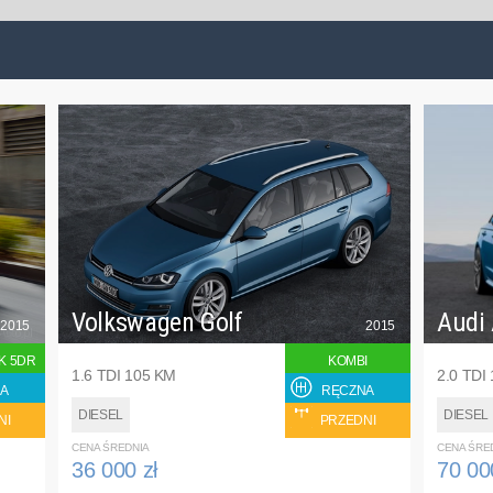
Volkswagen Golf
Audi
2015
2015
K 5DR
KOMBI
1.6 TDI 105 KM
2.0 TDI
A
RĘCZNA
DIESEL
DIESEL
NI
PRZEDNI
CENA ŚREDNIA
CENA ŚRE
36 000 zł
70 00