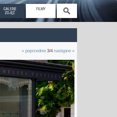
GALERIE
FILMY
ZDJĘĆ
« poprzednie
3/4
następne »