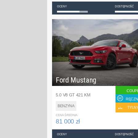
OCENY
DOSTĘPNOŚĆ
Ford Mustang
COUP
5.0 V8 GT 421 KM
RĘCZN
BENZYNA
TYLN
CENA ŚREDNIA
81 000 zł
OCENY
DOSTĘPNOŚĆ