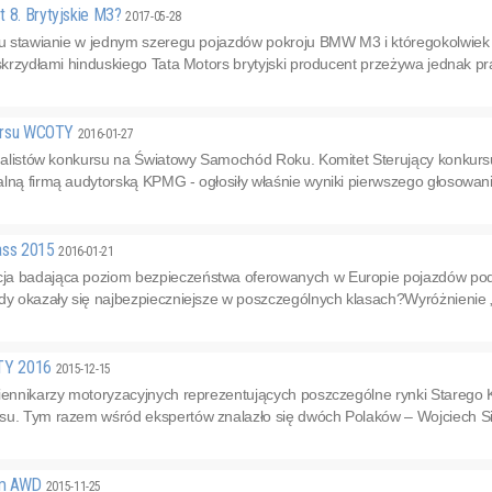
t 8. Brytyjskie M3?
2017-05-28
emu stawianie w jednym szeregu pojazdów pokroju BMW M3 i któregokolwie
 skrzydłami hinduskiego Tata Motors brytyjski producent przeżywa jednak pr
nkursu WCOTY
2016-01-27
finalistów konkursu na Światowy Samochód Roku. Komitet Sterujący konk
lną firmą audytorską KPMG - ogłosiły właśnie wyniki pierwszego głosowani
lass 2015
2016-01-21
ja badająca poziom bezpieczeństwa oferowanych w Europie pojazdów p
dy okazały się najbezpieczniejsze w poszczególnych klasach?Wyróżnienie „
OTY 2016
2015-12-15
ziennikarzy motoryzacyjnych reprezentujących poszczególne rynki Starego
su. Tym razem wśród ekspertów znalazło się dwóch Polaków – Wojciech Sie
em AWD
2015-11-25