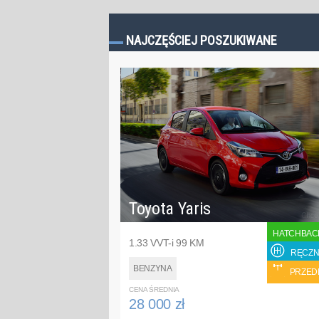
NAJCZĘŚCIEJ POSZUKIWANE
Toyota Yaris
HATCHBAC
1.33 VVT-i 99 KM
RĘCZN
BENZYNA
PRZED
CENA ŚREDNIA
28 000 zł