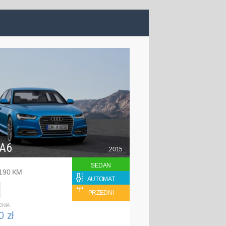
 A6
2015
SEDAN
 190 KM
AUTOMAT
PRZEDNI
DNIA
0 zł