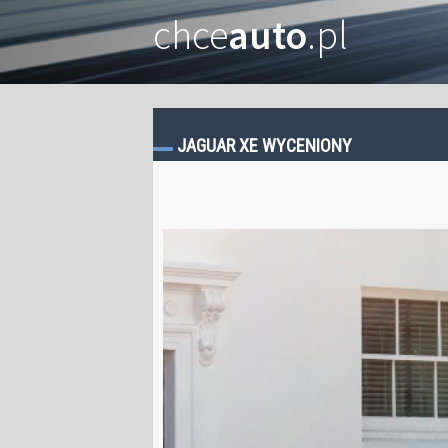
chce
auto
.pl
JAGUAR XE WYCENIONY