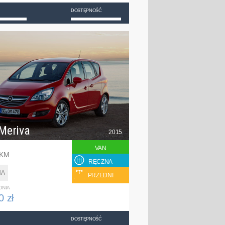
DOSTĘPNOŚĆ
Meriva
2015
VAN
 KM
RĘCZNA
NA
PRZEDNI
DNIA
0 zł
DOSTĘPNOŚĆ