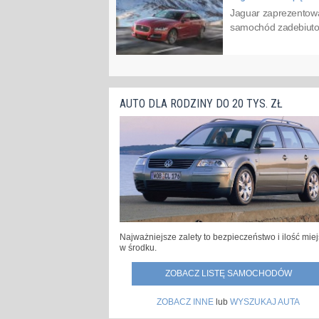
Jaguar zaprezentowa
samochód zadebiutow
AUTO DLA RODZINY DO 20 TYS. ZŁ
Najważniejsze zalety to bezpieczeństwo i ilość mie
w środku.
ZOBACZ LISTĘ SAMOCHODÓW
ZOBACZ INNE
lub
WYSZUKAJ AUTA