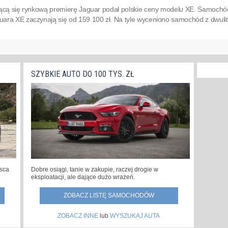
jącą się rynkową premierę Jaguar podał polskie ceny modelu XE. Samochód
ara XE zaczynają się od 159 100 zł. Na tyle wyceniono samochód z dwulitr
SZYBKIE AUTO DO 100 TYS. ZŁ
Dobre osiągi, tanie w zakupie, raczej drogie w
jsca
eksploatacji, ale dające dużo wrażeń.
ZOBACZ LISTĘ SAMOCHODÓW
ZOBACZ INNE
lub
WYSZUKAJ AUTA