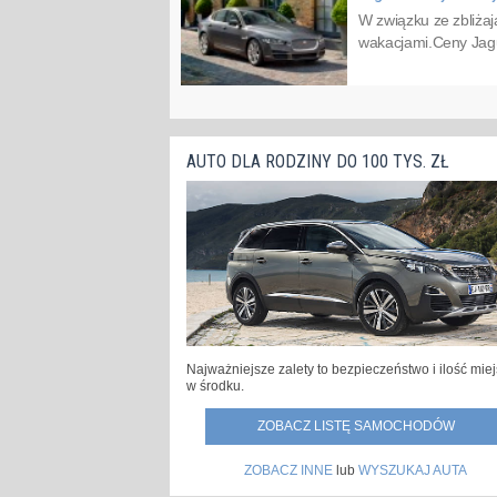
W związku ze zbliża
wakacjami.Ceny Jagu
AUTO DLA RODZINY DO 100 TYS. ZŁ
Najważniejsze zalety to bezpieczeństwo i ilość mie
w środku.
ZOBACZ LISTĘ SAMOCHODÓW
ZOBACZ INNE
lub
WYSZUKAJ AUTA