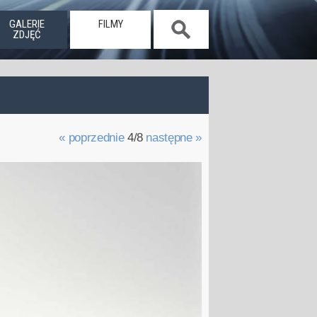
GALERIE
FILMY
ZDJĘĆ
« poprzednie
4/8
następne »