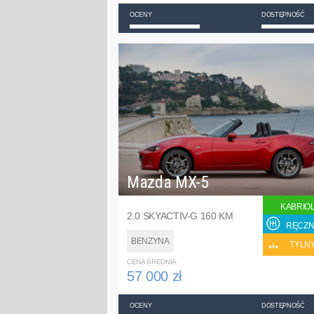
OCENY
DOSTĘPNOŚĆ
Mazda MX-5
KABRIO
2.0 SKYACTIV-G 160 KM
RĘCZN
BENZYNA
TYLN
CENA ŚREDNIA
57 000 zł
OCENY
DOSTĘPNOŚĆ