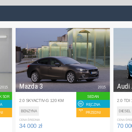
Mazda 3
Audi
2015
2015
K 5DR
SEDAN
2.0 SKYACTIV-G 120 KM
2.0 TDI
A
RĘCZNA
BENZYNA
DIESEL
NI
PRZEDNI
CENA ŚREDNIA
CENA ŚRE
34 000 zł
70 00