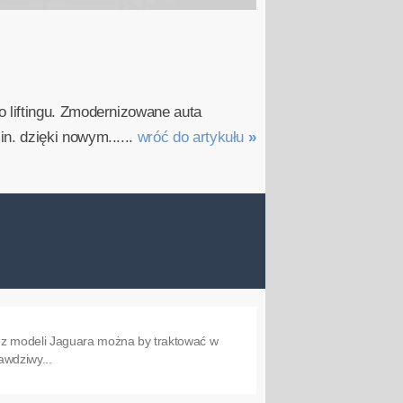
 liftingu. Zmodernizowane auta
n. dzięki nowym......
wróć do artykułu
»
k z modeli Jaguara można by traktować w
awdziwy...