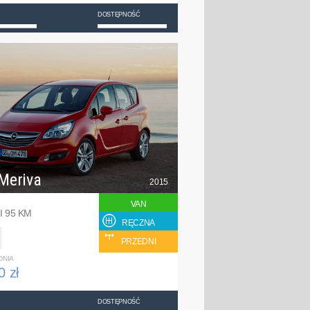
DOSTĘPNOŚĆ
Meriva
2015
VAN
I 95 KM
RĘCZNA
PRZEDNI
DNIA
0 zł
DOSTĘPNOŚĆ