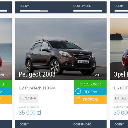
OCENY
DOSTĘPNOŚĆ
OCENY
Peugeot 2008
Opel 
2016
2015
LET
CROSSOVER
1.2 PureTech 110 KM
1.6 CDT
A
RĘCZNA
BENZYNA
DIESEL
Y
PRZEDNI
CENA ŚREDNIA
CENA ŚRE
35 000 zł
30 00
OCENY
DOSTĘPNOŚĆ
OCENY