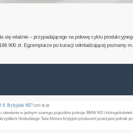
 się właśnie – przypadającego na połowę cyklu produkcyjnego
86 900 zł. Egzemplarze po kuracji odmładzającej poznamy m.i
t 8. Brytyjskie M3?
2017-05-28
emu stawianie w jednym szeregu pojazdów pokroju BMW M3 i któregokolwie
 skrzydłami hinduskiego Tata Motors brytyjski producent przeżywa jednak pr