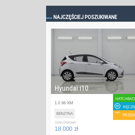
NAJCZĘŚCIEJ POSZUKIWANE
Hyundai i10
HATCHBAC
1.0 66 KM
RĘCZN
BENZYNA
PRZED
CENA ŚREDNIA
18 000 zł