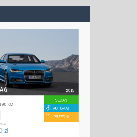
 A6
2015
SEDAN
 190 KM
AUTOMAT
PRZEDNI
DNIA
0 zł