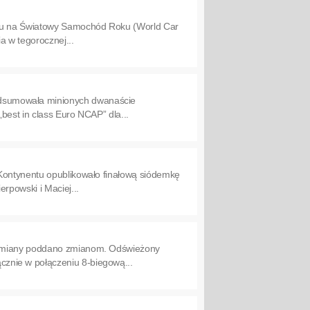
ursu na Światowy Samochód Roku (World Car
a w tegorocznej...
odsumowała minionych dwanaście
best in class Euro NCAP” dla...
 Kontynentu opublikowało finałową siódemkę
rpowski i Maciej...
 odmiany poddano zmianom. Odświeżony
znie w połączeniu 8-biegową...