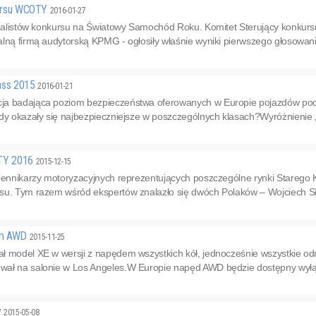
nkursu WCOTY
2016-01-27
finalistów konkursu na Światowy Samochód Roku. Komitet Sterujący konk
lną firmą audytorską KPMG - ogłosiły właśnie wyniki pierwszego głosowani
lass 2015
2016-01-21
ja badająca poziom bezpieczeństwa oferowanych w Europie pojazdów p
dy okazały się najbezpieczniejsze w poszczególnych klasach?Wyróżnienie „
OTY 2016
2015-12-15
ziennikarzy motoryzacyjnych reprezentujących poszczególne rynki Starego
su. Tym razem wśród ekspertów znalazło się dwóch Polaków – Wojciech Sie
em AWD
2015-11-25
ł model XE w wersji z napędem wszystkich kół, jednocześnie wszystkie
ał na salonie w Los Angeles.W Europie napęd AWD będzie dostępny wyłąc
y
2015-05-08