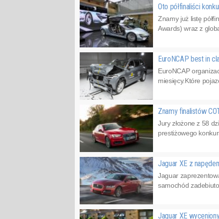
Oto półfinaliści ko
Znamy już listę pół
Awards) wraz z globa
EuroNCAP best in c
EuroNCAP organizac
miesięcy.Które pojaz
Znamy finalistów C
Jury złożone z 58 d
prestiżowego konkur
Jaguar XE z napęd
Jaguar zaprezentowa
samochód zadebiutow
Jaguar XE wycenion