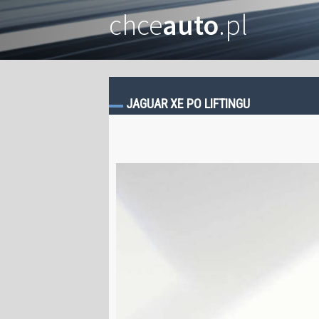
chce
auto
.pl
JAGUAR XE PO LIFTINGU