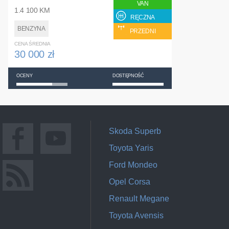
VAN
1.4 100 KM
RĘCZNA
BENZYNA
PRZEDNI
CENA ŚREDNIA
30 000 zł
OCENY
DOSTĘPNOŚĆ
Skoda Superb
Toyota Yaris
Ford Mondeo
Opel Corsa
Renault Megane
Toyota Avensis