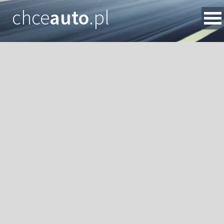
chce
auto
.pl