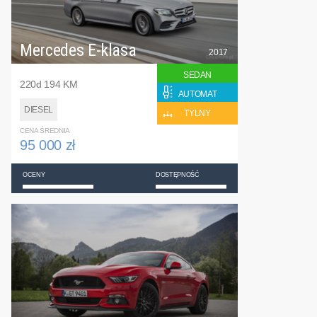
Mercedes E-klasa
2017
SEDAN
220d 194 KM
AUTOMAT
DIESEL
TYLNY
CENA ŚREDNIA
95 000 zł
OCENY
DOSTĘPNOŚĆ