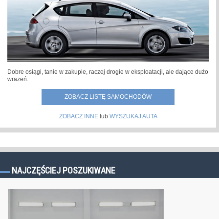
Dobre osiągi, tanie w zakupie, raczej drogie w eksploatacji, ale dające dużo
wrażeń.
ZOBACZ LISTĘ SAMOCHODÓW
ZOBACZ INNE
lub
WYSZUKAJ AUTA
NAJCZĘŚCIEJ POSZUKIWANE