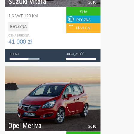
Suzuki Vitara
2016
SUV
1.6 VVT 120 KM
RĘCZNA
BENZYNA
PRZEDNI
CENA ŚREDNIA
41 000 zł
OCENY
DOSTĘPNOŚĆ
Opel Meriva
2016