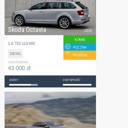
Skoda Octavia
2016
KOMBI
1.6 TDI 110 KM
RĘCZNA
DIESEL
PRZEDNI
CENA ŚREDNIA
43 000 zł
OCENY
DOSTĘPNOŚĆ