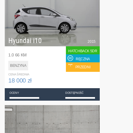
Hyundai i10
2015
HATCHBACK 5DR
1.0 66 KM
RĘCZNA
BENZYNA
PRZEDNI
CENA ŚREDNIA
18 000 zł
OCENY
DOSTĘPNOŚĆ