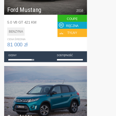
Ford Mustang
2016
COUPE
5.0 V8 GT 421 KM
RĘCZNA
BENZYNA
TYLNY
CENA ŚREDNIA
81 000 zł
OCENY
DOSTĘPNOŚĆ