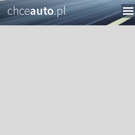
chce
auto
.pl