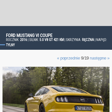
FORD MUSTANG VI COUPE
ROCZNIK:
2016
| SILNIK:
5.0 V8 GT 421 KM
| SKRZYNIA:
RĘCZNA
| NAPĘD:
TYLNY
« poprzednie
9/19
następne »