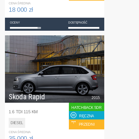
CENA ŚREDNIA
18 000 zł
OCENY
DOSTĘPNOŚĆ
Skoda Rapid
2015
HATCHBACK 5DR
1.6 TDI 115 KM
RĘCZNA
DIESEL
PRZEDNI
CENA ŚREDNIA
35 000 zł