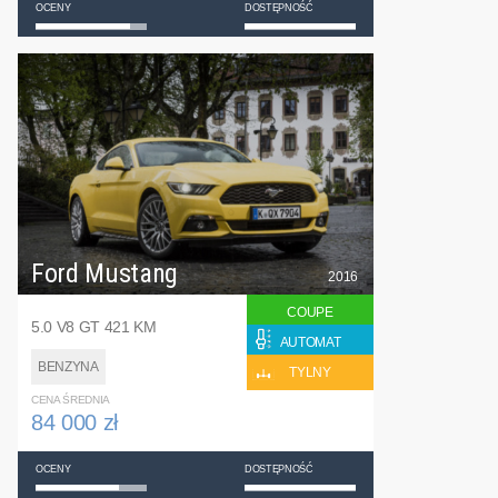
OCENY
DOSTĘPNOŚĆ
Ford Mustang
2016
COUPE
5.0 V8 GT 421 KM
AUTOMAT
BENZYNA
TYLNY
CENA ŚREDNIA
84 000 zł
OCENY
DOSTĘPNOŚĆ