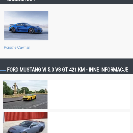
Porsche Cayman
FORD MUSTANG VI 5.0 V8 GT 421 KM - INNE INFORMACJE
Ford Mustang GT 2025 | Nie wierzyłem, że to się wydarzy
Przyznam szczerze, że odkąd zaczęły pojawiać się