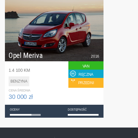
Opel Meriva
2016
VAN
1.4 100 KM
RĘCZNA
BENZYNA
PRZEDNI
CENA ŚREDNIA
30 000 zł
OCENY
DOSTĘPNOŚĆ