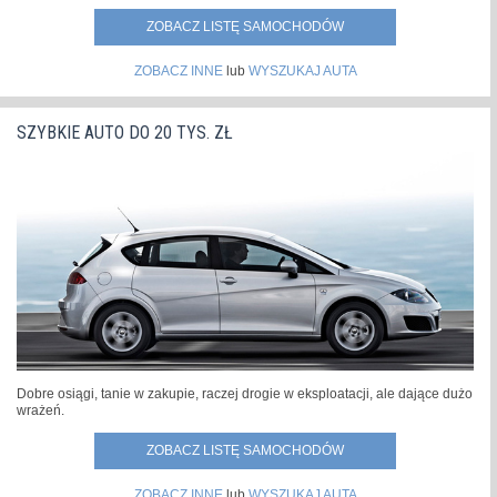
ZOBACZ LISTĘ SAMOCHODÓW
ZOBACZ INNE
lub
WYSZUKAJ AUTA
SZYBKIE AUTO DO 20 TYS. ZŁ
Dobre osiągi, tanie w zakupie, raczej drogie w eksploatacji, ale dające dużo
wrażeń.
ZOBACZ LISTĘ SAMOCHODÓW
ZOBACZ INNE
lub
WYSZUKAJ AUTA