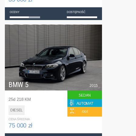
OCENY
DOSTĘPNOŚĆ
BMW 5
2015
SEDAN
25d 218 KM
AUTOMAT
DIESEL
4X4
CENA ŚREDNIA
75 000 zł