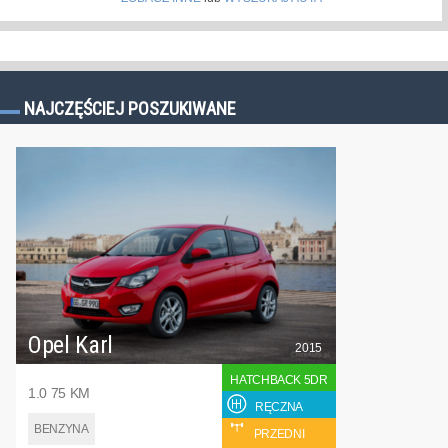
NAJCZĘŚCIEJ POSZUKIWANE
Opel Karl
2015
HATCHBACK 5DR
1.0 75 KM
RĘCZNA
BENZYNA
PRZEDNI