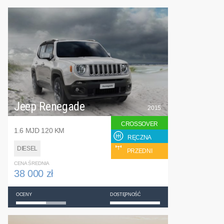
Jeep Renegade
2015
CROSSOVER
1.6 MJD 120 KM
RĘCZNA
DIESEL
PRZEDNI
CENA ŚREDNIA
38 000 zł
OCENY
DOSTĘPNOŚĆ