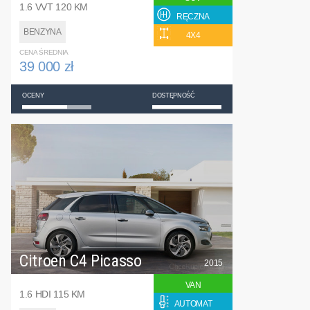
1.6 VVT 120 KM
RĘCZNA
BENZYNA
4X4
CENA ŚREDNIA
39 000 zł
OCENY
DOSTĘPNOŚĆ
Citroen C4 Picasso
2015
VAN
1.6 HDI 115 KM
AUTOMAT