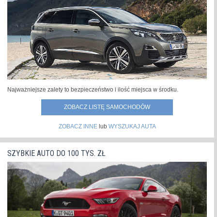
świecie.Samochód zachował pozycję lidera sprzedaży w
roku 2021 m.in. dzięki sukcesom...
»
Najważniejsze zalety to bezpieczeństwo i ilość miejsca w środku.
ZOBACZ LISTĘ SAMOCHODÓW
ZOBACZ INNE
lub
WYSZUKAJ AUTA
SZYBKIE AUTO DO 100 TYS. ZŁ