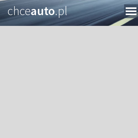
chce
auto
.pl