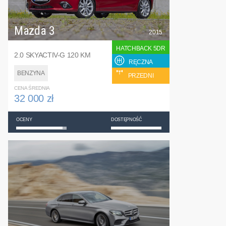
Mazda 3
2015
HATCHBACK 5DR
2.0 SKYACTIV-G 120 KM
RĘCZNA
BENZYNA
PRZEDNI
CENA ŚREDNIA
32 000 zł
OCENY
DOSTĘPNOŚĆ