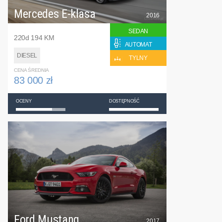
Mercedes E-klasa
2016
SEDAN
220d 194 KM
AUTOMAT
DIESEL
TYLNY
CENA ŚREDNIA
83 000 zł
OCENY
DOSTĘPNOŚĆ
Ford Mustang
2017