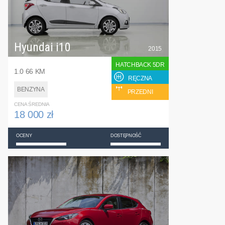
Hyundai i10
2015
HATCHBACK 5DR
1.0 66 KM
RĘCZNA
BENZYNA
PRZEDNI
CENA ŚREDNIA
18 000 zł
OCENY
DOSTĘPNOŚĆ