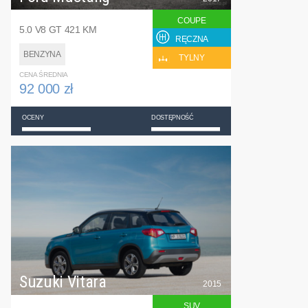
COUPE
5.0 V8 GT 421 KM
RĘCZNA
BENZYNA
TYLNY
CENA ŚREDNIA
92 000 zł
OCENY
DOSTĘPNOŚĆ
Suzuki Vitara
2015
SUV