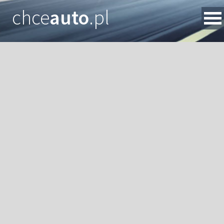
chce
auto
.pl