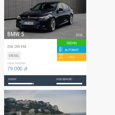
BMW 5
2016
SEDAN
20d 190 KM
AUTOMAT
DIESEL
4X4
CENA ŚREDNIA
79 000 zł
OCENY
DOSTĘPNOŚĆ