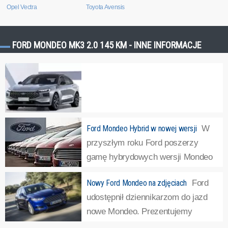
Opel Vectra
Toyota Avensis
FORD MONDEO MK3 2.0 145 KM - INNE INFORMACJE
Nowy Ford Mondeo. Żałujcie, że nie można go kupić w EU
Ford
Ford Mondeo Hybrid w nowej wersji
W
zaprezentował właśnie nową generację Mondeo. Auto trafi
przyszłym roku Ford poszerzy
jedynie na rynek chiński.Jeszcze tylko przez kilka tygodni
gamę hybrydowych wersji Mondeo
w Europie kupić można będzie fabrycznie nowego Forda
Hybrid o kombi.Ford Mondeo
Nowy Ford Mondeo na zdjęciach
Ford
Mondeo. Następca Sierry zniknąć ma z oferty
Hybrid jest obecnie oferowany wyłącznie z
udostępnił dziennikarzom do jazd
amerykańskiej marki już w...
»
czterodrzwiowym nadwoziu, ze stylizacją inspirowaną
nowe Mondeo. Prezentujemy
profilem sportowego coupé z niską linią dachu, a także
"drogową" galerię zdjęć tego