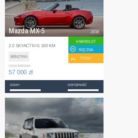
Mazda MX-5
2016
KABRIOLET
2.0 SKYACTIV-G 160 KM
RĘCZNA
BENZYNA
TYLNY
CENA ŚREDNIA
57 000 zł
OCENY
DOSTĘPNOŚĆ