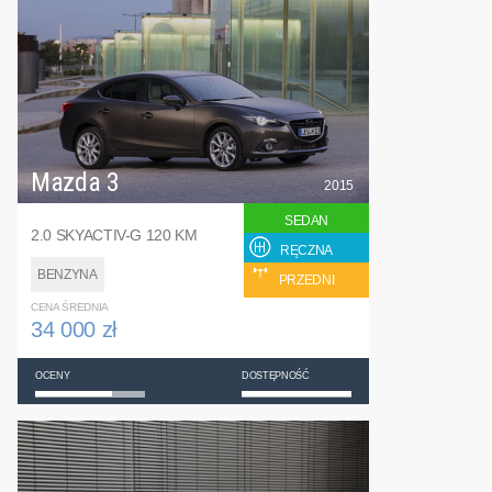
Mazda 3
2015
SEDAN
2.0 SKYACTIV-G 120 KM
RĘCZNA
BENZYNA
PRZEDNI
CENA ŚREDNIA
34 000 zł
OCENY
DOSTĘPNOŚĆ