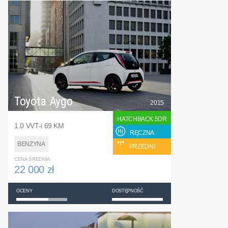
Toyota Aygo
2015
HATCHBACK 5DR
1.0 VVT-i 69 KM
RĘCZNA
BENZYNA
PRZEDNI
CENA ŚREDNIA
22 000 zł
OCENY
DOSTĘPNOŚĆ