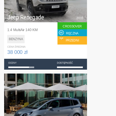
Jeep Renegade
2015
CROSSOVER
1.4 MultiAir 140 KM
RĘCZNA
BENZYNA
PRZEDNI
CENA ŚREDNIA
38 000 zł
OCENY
DOSTĘPNOŚĆ