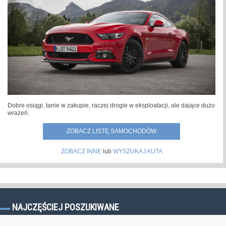
Dobre osiągi, tanie w zakupie, raczej drogie w eksploatacji, ale dające dużo
wrażeń.
ZOBACZ LISTĘ SAMOCHODÓW
ZOBACZ INNE
lub
WYSZUKAJ AUTA
NAJCZĘŚCIEJ POSZUKIWANE