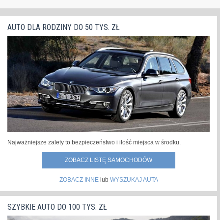
jako...
»
modelu.
»
AUTO DLA RODZINY DO 50 TYS. ZŁ
Najważniejsze zalety to bezpieczeństwo i ilość miejsca w środku.
ZOBACZ LISTĘ SAMOCHODÓW
ZOBACZ INNE
lub
WYSZUKAJ AUTA
SZYBKIE AUTO DO 100 TYS. ZŁ