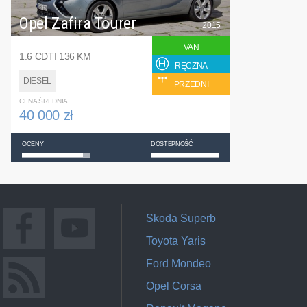
Opel Zafira Tourer
2015
VAN
1.6 CDTI 136 KM
RĘCZNA
DIESEL
PRZEDNI
CENA ŚREDNIA
40 000 zł
OCENY
DOSTĘPNOŚĆ
Skoda Superb
Toyota Yaris
Ford Mondeo
Opel Corsa