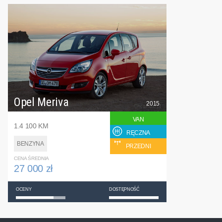
Opel Meriva
2015
VAN
1.4 100 KM
RĘCZNA
BENZYNA
PRZEDNI
CENA ŚREDNIA
27 000 zł
OCENY
DOSTĘPNOŚĆ