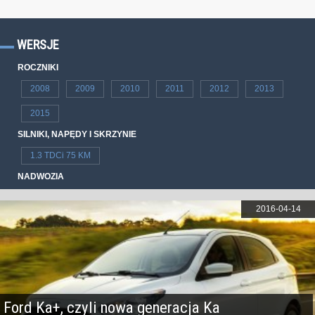
WERSJE
ROCZNIKI
2008
2009
2010
2011
2012
2013
2015
SILNIKI, NAPĘDY I SKRZYNIE
1.3 TDCi 75 KM
NADWOZIA
2016-04-14
Ford Ka+, czyli nowa generacja Ka