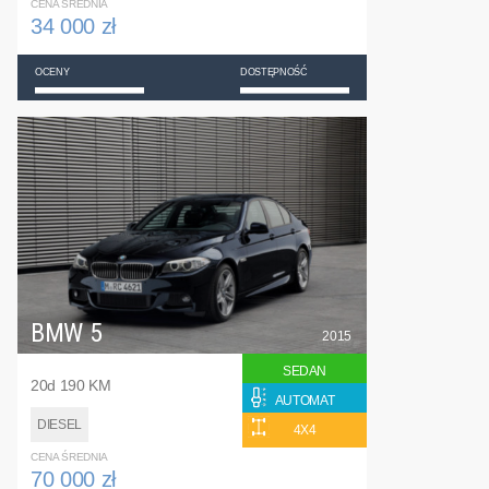
CENA ŚREDNIA
34 000 zł
OCENY
DOSTĘPNOŚĆ
BMW 5
2015
SEDAN
20d 190 KM
AUTOMAT
DIESEL
4X4
CENA ŚREDNIA
70 000 zł