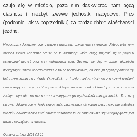
czuje się w mieście, poza nim doskwierać nam będą
ciasnota i niezbyt żwawe jednostki napędowe. Plus
(podobnie, jak w poprzedniku) za bardzo dobre właściwości
jezdne.
Najgorszymi doradcami przy zakupie samochodu używanego są emocje. Dlatego właśnie w
opisach modeli kładziemy nacisk na te informacje, które mogą przydać się w podjęciu
ostatecznej decyzji oraz przy oględzinach auta. Staramy się ująć w opisie najczęściej
występujące usterki danego modelu, a także podpowiedzieć, na jakie „przygody” powinniśmy
być przygotowani po zakupie. Oczywiście nie każdy musi zgadzać się z naszymi opiniami,
jednak mają one swoje podstawy we wnikliwych analizach rynku. Pamiętajcie, że nasz opis w
żadnym wypadku nie ma na celu bezkrytycznego wychwalania danego modelu. To raczej
surowa, chłodna ocena konkretnego auta, zachęcająca do równie pesymistycznej kalkulacji
kosztów. Zawsze trzeba mieć bowiem na uwadze to, że cena zakupu używanego pojazdu jest
dopiero początkiem wydatków.
Ostatnia zmiana: 2026-03-12