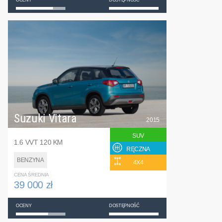
OCENY
DOSTĘPNOŚĆ
Suzuki Vitara
2015
SUV
1.6 VVT 120 KM
RĘCZNA
BENZYNA
4X4
CENA ŚREDNIA
39 000 zł
OCENY
DOSTĘPNOŚĆ