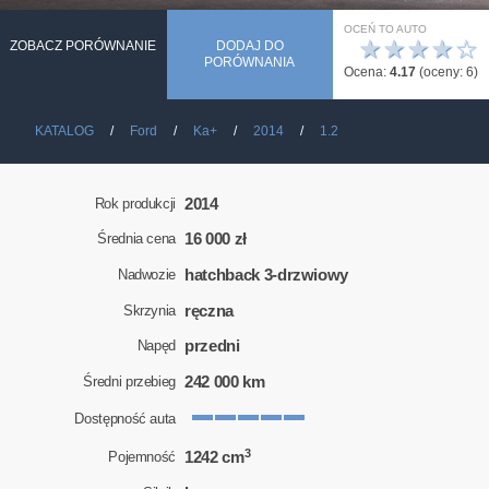
OCEŃ TO AUTO
★
★
★
★
☆
ZOBACZ PORÓWNANIE
DODAJ DO
PORÓWNANIA
Ocena:
4.17
(oceny:
6
)
KATALOG
Ford
Ka+
2014
1.2
2014
Rok produkcji
16 000 zł
Średnia cena
hatchback 3-drzwiowy
Nadwozie
ręczna
Skrzynia
przedni
Napęd
242 000 km
Średni przebieg
Dostępność auta
3
1242 cm
Pojemność