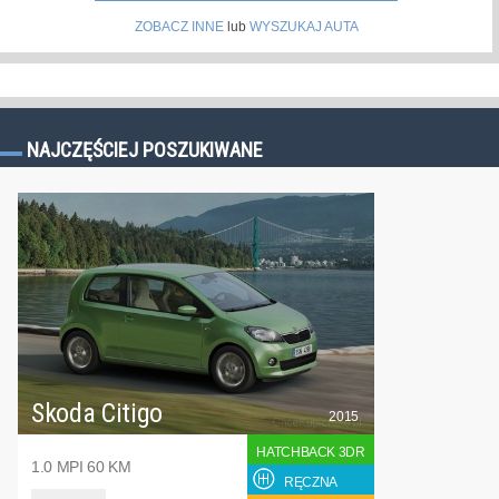
ZOBACZ INNE
lub
WYSZUKAJ AUTA
NAJCZĘŚCIEJ POSZUKIWANE
Skoda Citigo
2015
HATCHBACK 3DR
1.0 MPI 60 KM
RĘCZNA