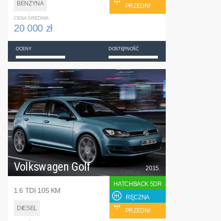
BENZYNA
PRZEDNI
CENA ŚREDNIA
20 000 zł
OCENY
DOSTĘPNOŚĆ
Volkswagen Golf
2015
HATCHBACK 5DR
1.6 TDI 105 KM
RĘCZNA
DIESEL
PRZEDNI