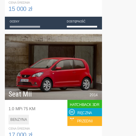
CENA ŚREDNIA
15 000 zł
OCENY
DOSTĘPNOŚĆ
Seat Mii
2014
HATCHBACK 3DR
1.0 MPi 75 KM
RĘCZNA
BENZYNA
PRZEDNI
CENA ŚREDNIA
17 000 zł