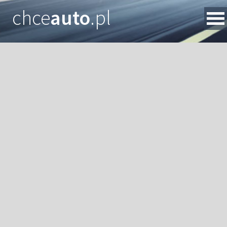
chce
auto
.pl