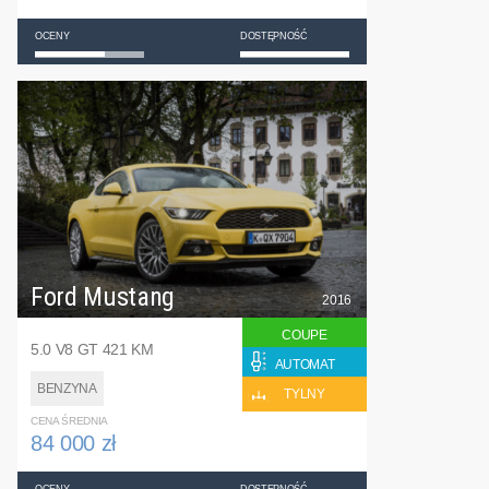
OCENY
DOSTĘPNOŚĆ
Ford Mustang
2016
COUPE
5.0 V8 GT 421 KM
AUTOMAT
BENZYNA
TYLNY
CENA ŚREDNIA
84 000 zł