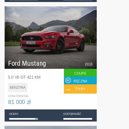
Ford Mustang
2016
COUPE
5.0 V8 GT 421 KM
RĘCZNA
BENZYNA
TYLNY
CENA ŚREDNIA
81 000 zł
OCENY
DOSTĘPNOŚĆ