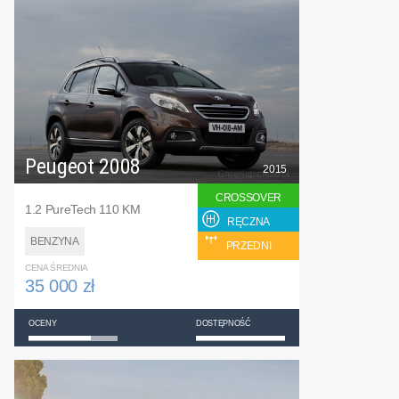
Peugeot 2008
2015
CROSSOVER
1.2 PureTech 110 KM
RĘCZNA
BENZYNA
PRZEDNI
CENA ŚREDNIA
35 000 zł
OCENY
DOSTĘPNOŚĆ