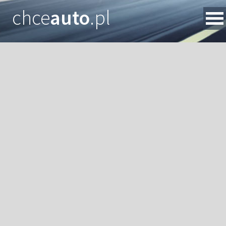
chce
auto
.pl