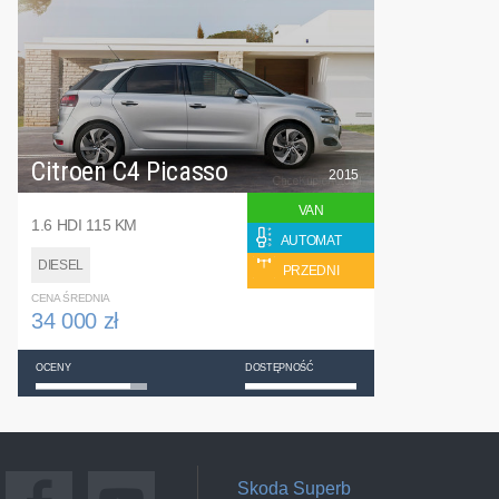
Citroen C4 Picasso
2015
VAN
1.6 HDI 115 KM
AUTOMAT
DIESEL
PRZEDNI
CENA ŚREDNIA
34 000 zł
OCENY
DOSTĘPNOŚĆ
Skoda Superb