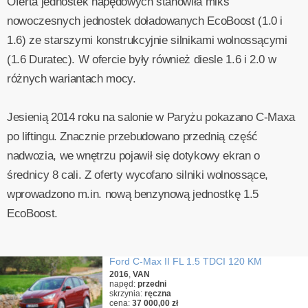
Oferta jednostek napędowych stanowiła miks
nowoczesnych jednostek doładowanych EcoBoost (1.0 i
1.6) ze starszymi konstrukcyjnie silnikami wolnossącymi
(1.6 Duratec). W ofercie były również diesle 1.6 i 2.0 w
różnych wariantach mocy.
Jesienią 2014 roku na salonie w Paryżu pokazano C-Maxa
po liftingu. Znacznie przebudowano przednią część
nadwozia, we wnętrzu pojawił się dotykowy ekran o
średnicy 8 cali. Z oferty wycofano silniki wolnossące,
wprowadzono m.in. nową benzynową jednostkę 1.5
EcoBoost.
Ford C-Max II FL 1.5 TDCI 120 KM
2016
,
VAN
napęd:
przedni
skrzynia:
ręczna
cena:
37 000,00 zł