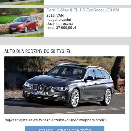
Ford C-Max II FL 1.5 EcoBoost 150 KM
2016
,
VAN
napęd:
przedni
skrzynia:
ręczna
cena:
37 000,00 zł
AUTO DLA RODZINY DO 50 TYS. ZŁ
Najważniejsze zalety to bezpieczeństwo i ilość miejsca w środku.
ZOBACZ LISTĘ SAMOCHODÓW