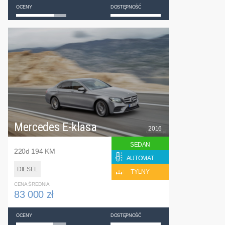
OCENY
DOSTĘPNOŚĆ
Mercedes E-klasa
2016
SEDAN
220d 194 KM
AUTOMAT
DIESEL
TYLNY
CENA ŚREDNIA
83 000 zł
OCENY
DOSTĘPNOŚĆ