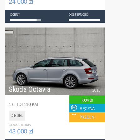
24 000 zł
OCENY
DOSTĘPNOŚĆ
Skoda Octavia
2016
KOMBI
1.6 TDI 110 KM
RĘCZNA
DIESEL
PRZEDNI
CENA ŚREDNIA
43 000 zł