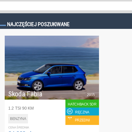
NAJCZĘŚCIEJ POSZUKIWANE
Skoda Fabia
2015
HATCHBACK 5DR
1.2 TSI 90 KM
RĘCZNA
BENZYNA
PRZEDNI
CENA ŚREDNIA