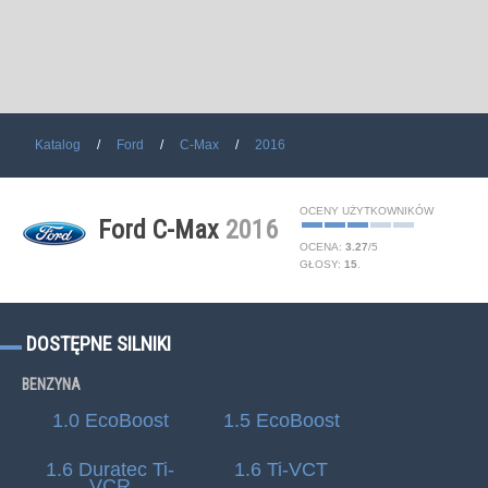
Katalog
Ford
C-Max
2016
OCENY UŻYTKOWNIKÓW
Ford C-Max
2016
OCENA:
3.27
/
5
GŁOSY:
15
.
DOSTĘPNE SILNIKI
BENZYNA
1.0 EcoBoost
1.5 EcoBoost
1.6 Duratec Ti-
1.6 Ti-VCT
VCR