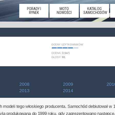
PORADY I
MOTO
KATALOG
RYNEK
NOWOŚCI
SAMOCHODÓW
OCENY UŻYTKOWNIKÓW
OCENA:
3.54
/
5
GŁOSY:
98
.
2008
2009
201
2013
2014
ych modeli tego włoskiego producenta. Samochód debiutował w 1
była produkowana do 1999 roku, gdy zaprezentowano następcę, c