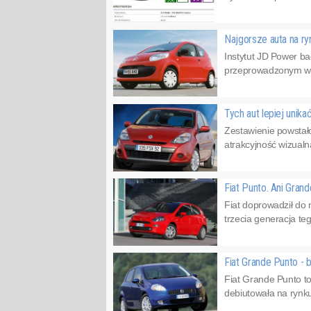
Najgorsze auta na r
Instytut JD Power b
przeprowadzonym wsp
Tych aut lepiej unikać
Zestawienie powstało 
atrakcyjność wizualn
Fiat Punto. Ani Grand
Fiat doprowadził do 
trzecia generacja t
Fiat Grande Punto - 
Fiat Grande Punto t
debiutowała na rynku