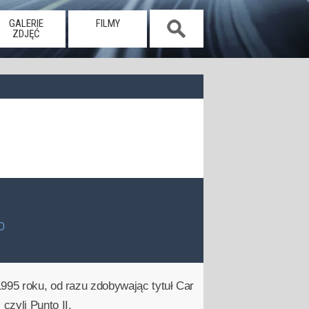
GALERIE
FILMY
ZDJĘĆ
0
995 roku, od razu zdobywając tytuł Car
zyli Punto II.