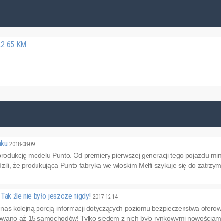
1.2 65 KM
ynku
2018-08-09
produkcję modelu Punto. Od premiery pierwszej generacji tego pojazdu minę
ili, że produkująca Punto fabryka we włoskim Melfi szykuje się do zatrzymani
Tak źle nie było jeszcze nigdy!
2017-12-14
nas kolejną porcją informacji dotyczących poziomu bezpieczeństwa ofero
wano aż 15 samochodów! Tylko siedem z nich było rynkowymi nowościami. P