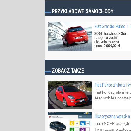
PRZYKŁADOWE SAMOCHODY
Fiat Grande Punto I 
2006
,
hatchback 3dr
napęd:
przedni
skrzynia:
ręczna
cena:
9 000,00 zł
ZOBACZ TAKŻE
Fiat Punto znika z r
Fiat kończy właśnie 
Automobiles potwierdz
Historyczna wpadka. 
Euro NCAP uraczyło 
Tym razem przetesto