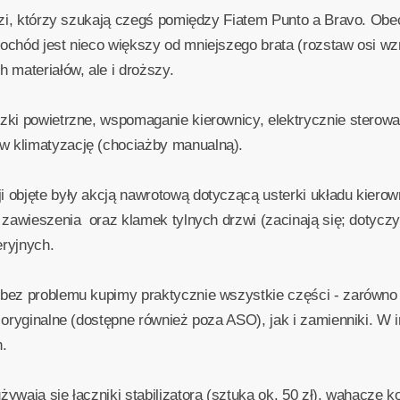
udzi, którzy szukają czegś pomiędzy Fiatem Punto a Bravo. Ob
chód jest nieco większy od mniejszego brata (rozstaw osi wzr
 materiałów, ale i droższy.
ki powietrzne, wspomaganie kierownicy, elektrycznie sterowan
 klimatyzację (chociażby manualną).
 objęte były akcją nawrotową dotyczącą usterki układu kiero
 zawieszenia oraz klamek tylnych drzwi (zacinają się; dotyczy
ryjnych.
bez problemu kupimy praktycznie wszystkie części - zarówno m
oryginalne (dostępne również poza ASO), jak i zamienniki. W i
.
wają się łączniki stabilizatora (sztuka ok. 50 zł), wahacze k