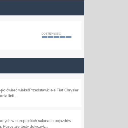
DOSTĘPNOŚĆ
ło ćwierć wieku!Przedstawiciele Fiat Chrysler
a linii...
wanych w europejskich salonach pojazdów.
ozostałe testy dotyczyły...