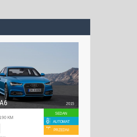
 A6
2015
SEDAN
 190 KM
AUTOMAT
PRZEDNI