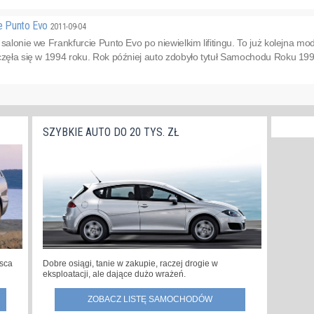
ie Punto Evo
2011-09-04
 salonie we Frankfurcie Punto Evo po niewielkim lifitingu. To już kolejna m
częła się w 1994 roku. Rok później auto zdobyło tytuł Samochodu Roku 1995
SZYBKIE AUTO DO 20 TYS. ZŁ
jsca
Dobre osiągi, tanie w zakupie, raczej drogie w
eksploatacji, ale dające dużo wrażeń.
ZOBACZ LISTĘ SAMOCHODÓW