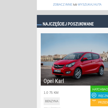
ZOBACZ INNE
lub
WYSZUKAJ AUTA
NAJCZĘŚCIEJ POSZUKIWANE
Opel Karl
HATCHBAC
1.0 75 KM
RĘCZN
BENZYNA
PRZED