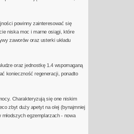
jności powinny zainteresować się
e niska moc i marne osiągi, które
ywy zaworów oraz usterki układu
obsłudze oraz jednostkę 1.4 wspomaganą
ać konieczność regeneracji, ponadto
ocy. Charakteryzują się one niskim
co zbyt duży apetyt na olej (bynajmniej
 w młodszych egzemplarzach - nowa