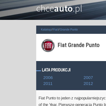
chce
auto
.pl
Katalog
Fiat
Grande Punto
Fiat Grande Punto
LATA PRODUKCJI
2006
2007
2011
2012
Fiat Punto to jeden z najpopularniejsz
of the Year. Pierwsze generacja Punto 