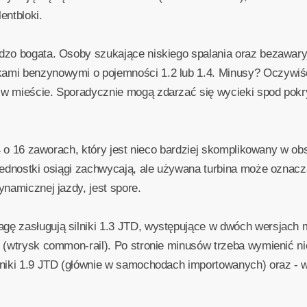
entbloki.
dzo bogata. Osoby szukające niskiego spalania oraz bezawary
mi benzynowymi o pojemności 1.2 lub 1.4. Minusy? Oczywiści
w mieście. Sporadycznie mogą zdarzać się wycieki spod pokr
1.4 o 16 zaworach, który jest nieco bardziej skomplikowany w 
jednostki osiągi zachwycają, ale używana turbina może oznacz
ynamicznej jazdy, jest spore.
ę zasługują silniki 1.3 JTD, występujące w dwóch wersjach m
 (wtrysk common-rail). Po stronie minusów trzeba wymienić nie
lniki 1.9 JTD (głównie w samochodach importowanych) oraz -