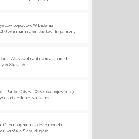
abywców pojazdów. W badaniu
0 właścicieli samochodów. Tegoroczny...
nii. Właściciele aut oceniali m.in ich
nych Stacjach...
i - Punto. Gdy w 2005 roku pojawiła się
 podkreślenie, wielkości...
vo. Obecna generacja tego modelu,
si wzrósł o 5 cm, długość...