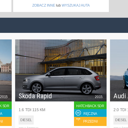
ZOBACZ INNE
lub
WYSZUKAJ AUTA
Skoda Rapid
Audi
2015
2015
K 5DR
HATCHBACK 5DR
1.6 TDI 115 KM
2.0 TDI
A
RĘCZNA
DIESEL
DIESEL
NI
PRZEDNI