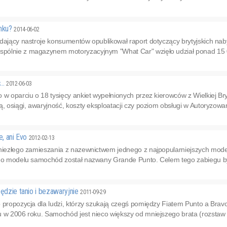
ynku?
2014-06-02
adający nastroje konsumentów opublikował raport dotyczący brytyjskich n
ólnie z magazynem motoryzacyjnym "What Car" wzięło udział ponad 15 00
...
2012-06-03
w oparciu o 18 tysięcy ankiet wypełnionych przez kierowców z Wielkiej Bryta
ą, osiągi, awaryjność, koszty eksploatacji czy poziom obsługi w Autoryzowa
e, ani Evo
2012-02-13
niezłego zamieszania z nazewnictwem jednego z najpopularniejszych model
ego modelu samochód został nazwany Grande Punto. Celem tego zabiegu było
będzie tanio i bezawaryjnie
2011-09-29
o propozycja dla ludzi, którzy szukają czegś pomiędzy Fiatem Punto a Bra
 w 2006 roku. Samochód jest nieco większy od mniejszego brata (rozstaw o