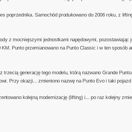
es poprzednika. Samochód produkowano do 2006 roku, z lifting
dy z mocniejszymi jednostkami napędowymi, pozostawiając je
M. Punto przemianowano na Punto Classic i w ten sposób auto
z trzecią generację tego modelu, którą nazwano Grande Punt
gowi. Przy okazji... zmieniono nazwę na Punto Evo i taki pojazd
ntowano kolejną modernizację (lifting) i... po raz kolejny zmi