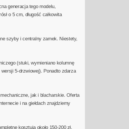
ecna generacja tego modelu,
ósł o 5 cm, długość całkowita
e szyby i centralny zamek. Niestety,
wniczego (stuki, wymieniano kolumnę
 wersji 5-drzwiowej). Ponadto zdarza
echaniczne, jak i blacharskie. Oferta
nternecie i na giełdach znajdziemy
ompletne kosztują około 150-200 zł,