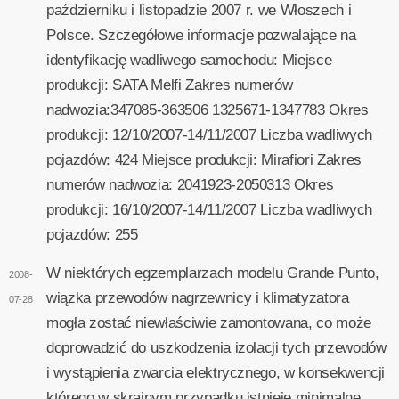
październiku i listopadzie 2007 r. we Włoszech i
Polsce. Szczegółowe informacje pozwalające na
identyfikację wadliwego samochodu: Miejsce
produkcji: SATA Melfi Zakres numerów
nadwozia:347085-363506 1325671-1347783 Okres
produkcji: 12/10/2007-14/11/2007 Liczba wadliwych
pojazdów: 424 Miejsce produkcji: Mirafiori Zakres
numerów nadwozia: 2041923-2050313 Okres
produkcji: 16/10/2007-14/11/2007 Liczba wadliwych
pojazdów: 255
W niektórych egzemplarzach modelu Grande Punto,
2008-
wiązka przewodów nagrzewnicy i klimatyzatora
07-28
mogła zostać niewłaściwie zamontowana, co może
doprowadzić do uszkodzenia izolacji tych przewodów
i wystąpienia zwarcia elektrycznego, w konsekwencji
którego w skrajnym przypadku istnieje minimalne