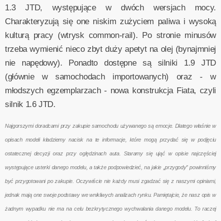
1.3 JTD, występujące w dwóch wersjach mocy.
Charakteryzują się one niskim zużyciem paliwa i wysoką
kulturą pracy (wtrysk common-rail). Po stronie minusów
trzeba wymienić nieco zbyt duży apetyt na olej (bynajmniej
nie napędowy). Ponadto dostępne są silniki 1.9 JTD
(głównie w samochodach importowanych) oraz - w
młodszych egzemplarzach - nowa konstrukcja Fiata, czyli
silnik 1.6 JTD.
Najgorszymi doradcami przy zakupie samochodu używanego są emocje. Dlatego właśnie w
opisach modeli kładziemy nacisk na te informacje, które mogą przydać się w podjęciu
ostatecznej decyzji oraz przy oględzinach auta. Staramy się ująć w opisie najczęściej
występujące usterki danego modelu, a także podpowiedzieć, na jakie „przygody” powinniśmy
być przygotowani po zakupie. Oczywiście nie każdy musi zgadzać się z naszymi opiniami,
jednak mają one swoje podstawy we wnikliwych analizach rynku. Pamiętajcie, że nasz opis w
żadnym wypadku nie ma na celu bezkrytycznego wychwalania danego modelu. To raczej