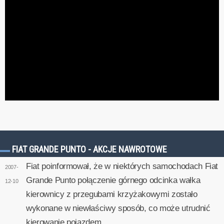
FIAT GRANDE PUNTO - AKCJE NAWROTOWE
Fiat poinformował, że w niektórych samochodach Fiat
2007-
Grande Punto połączenie górnego odcinka wałka
12-10
kierownicy z przegubami krzyżakowymi zostało
wykonane w niewłaściwy sposób, co może utrudnić
kierowanie pojazdem.