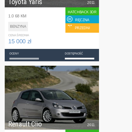
Toyota Yaris
2011
HATCHBACK 3DR
1.0 68 KM
RĘCZNA
BENZYNA
PRZEDNI
CENA ŚREDNIA
15 000 zł
OCENY
DOSTĘPNOŚĆ
Renault Clio
2011