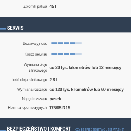
45 l
Zbiornik paliwa
SERWIS
Bezawaryjność
Koszt serwisu
Wymiana oleju
co 20 tys. kilometrów lub 12 miesięcy
silnikowego
2.8 l.
Ilość oleju silnikowego
co 120 tys. kilometrów lub 60 miesięcy
Wymiana rozrządu
pasek
Napęd rozrządu
175/65 R15
Rozmiar opon seryjnych
BEZPIECZEŃSTWO I KOMFORT
CZY BEZPIECZEŃSTWO JEST WAŻNE?