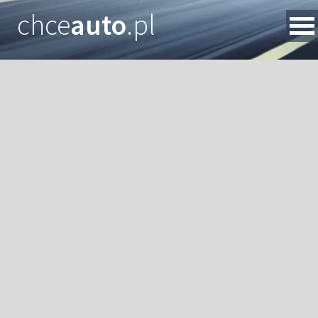
chce
auto
.pl