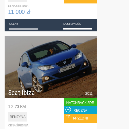
CENA ŚREDNIA
11 000 zł
OCENY
DOSTĘPNOŚĆ
Seat Ibiza
2011
HATCHBACK 3DR
1.2 70 KM
RĘCZNA
BENZYNA
PRZEDNI
CENA ŚREDNIA