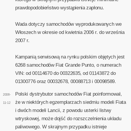
prawdopodobieństwo wystąpienia zapłonu.
Wada dotyczy samochodów wyprodukowanych we
Włoszech w okresie od kwietnia 2006 r. do września
2007 r.
Kampanią serwisową na rynku polskim objętych jest
6268 samochodów Fiat Grande Punto, o numerach
VIN: od 00114670 do 00322635, od 01143872 do
01300776 oraz 00032678, 00088713 i 00098589.
Polski dystrybutor samochodów Fiat poinformował,
2008-
że w niektórych egzemplarzach siedmiu modeli Fiata
11-12
i dwóch modeli Lancii, z powodu usterki listwy
wtryskowej, może dojść do rozszczelnienia układu
paliwowego. W skrajnym przypadku istnieje