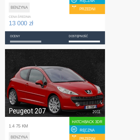
RĘCZNA
BENZYNA
PRZEDNI
CENA ŚREDNIA
13 000 zł
OCENY
DOSTĘPNOŚĆ
Peugeot 207
2011
HATCHBACK 3DR
1.4 75 KM
RĘCZNA
BENZYNA
PRZEDNI