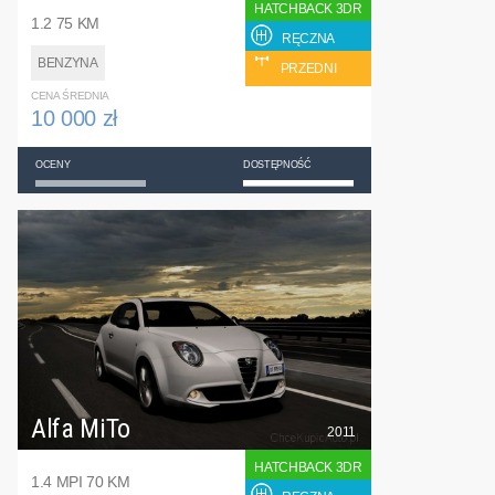
HATCHBACK 3DR
1.2 75 KM
RĘCZNA
BENZYNA
PRZEDNI
CENA ŚREDNIA
10 000 zł
OCENY
DOSTĘPNOŚĆ
Alfa MiTo
2011
HATCHBACK 3DR
1.4 MPI 70 KM