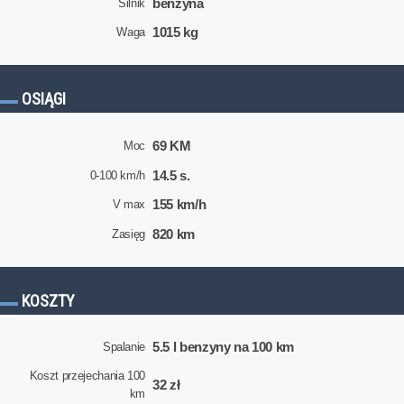
benzyna
Silnik
1015 kg
Waga
OSIĄGI
69 KM
Moc
14.5 s.
0-100 km/h
155 km/h
V max
820 km
Zasięg
KOSZTY
5.5 l benzyny na 100 km
Spalanie
Koszt przejechania 100
32 zł
km