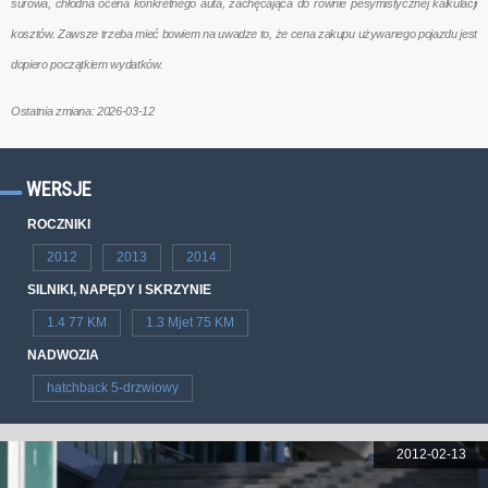
surowa, chłodna ocena konkretnego auta, zachęcająca do równie pesymistycznej kalkulacji
kosztów. Zawsze trzeba mieć bowiem na uwadze to, że cena zakupu używanego pojazdu jest
dopiero początkiem wydatków.
Ostatnia zmiana: 2026-03-12
WERSJE
ROCZNIKI
2012
2013
2014
SILNIKI, NAPĘDY I SKRZYNIE
1.4 77 KM
1.3 Mjet 75 KM
NADWOZIA
hatchback 5-drzwiowy
2012-02-13