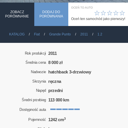
OCEŃ TO AUTO
☆
☆
☆
☆
☆
ZOBACZ
DODAJ DO
PORÓWNANIE
PORÓWNANIA
Oceń ten samochód jako pierwszy!
KATALOG
Fiat
Grande Punto
2011
1.2
2011
Rok produkcji
8 000 zł
Średnia cena
hatchback 3-drzwiowy
Nadwozie
ręczna
Skrzynia
przedni
Napęd
113 000 km
Średni przebieg
Dostępność auta
3
1242 cm
Pojemność