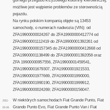
górnego przegubu krzyżowego kolumny kierowniczej,
możliwe jest wątpienie problemów ze sterownością
pojazdu.
Na rynku polskim kompanią objęte są 13453
samochody, o numerach nadwozia (VIN): od
ZFA19900000024267 do ZFA19900000412774 od
ZFA19900001112419 do ZFA19900001392261 od
ZFA199000000157345 do ZFA19900000412668 od
ZFA19900001138499 do ZFA19900001392058 oraz
ZFA 19900000957556, ZFA19900001459541,
ZFA19900001679307, ZFA19900001921533,
ZFA19900001977669, ZFA19900001990000,
ZFA19900001990190, ZFA19900001999912,
ZFA19900000024269; ZFA19900000156047.
W niektórych samochodach Fiat Grande Punto, Fiat
2011-
Grando Punto Evo, Fiat Grande Punto Van i Fiat
05-06