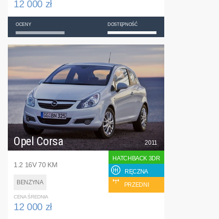
12 000 zł
OCENY
DOSTĘPNOŚĆ
Opel Corsa
2011
HATCHBACK 3DR
1.2 16V 70 KM
RĘCZNA
BENZYNA
PRZEDNI
CENA ŚREDNIA
12 000 zł