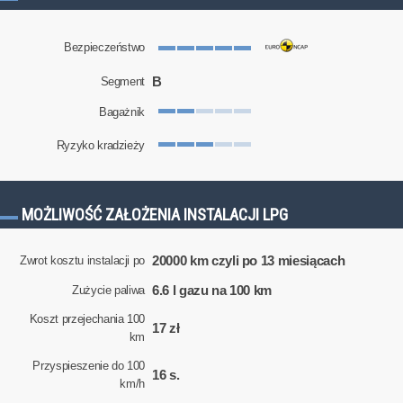
Bezpieczeństwo
B
Segment
Bagażnik
Ryzyko kradzieży
MOŻLIWOŚĆ ZAŁOŻENIA INSTALACJI LPG
20000 km czyli po 13 miesiącach
Zwrot kosztu instalacji po
6.6 l gazu na 100 km
Zużycie paliwa
Koszt przejechania 100
17 zł
km
Przyspieszenie do 100
16 s.
km/h