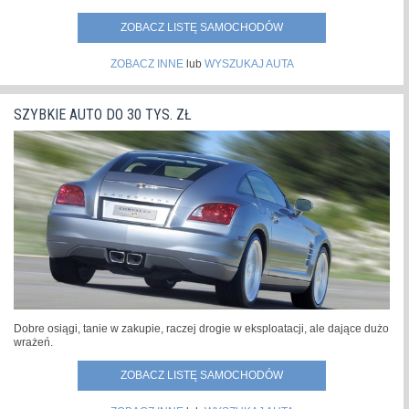
ZOBACZ LISTĘ SAMOCHODÓW
ZOBACZ INNE
lub
WYSZUKAJ AUTA
SZYBKIE AUTO DO 30 TYS. ZŁ
Dobre osiągi, tanie w zakupie, raczej drogie w eksploatacji, ale dające dużo
wrażeń.
ZOBACZ LISTĘ SAMOCHODÓW