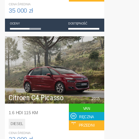
CENA ŚREDNIA
35 000 zł
OCENY
DOSTĘPNOŚĆ
Citroen C4 Picasso
2015
VAN
1.6 HDI 115 KM
RĘCZNA
DIESEL
PRZEDNI
CENA ŚREDNIA