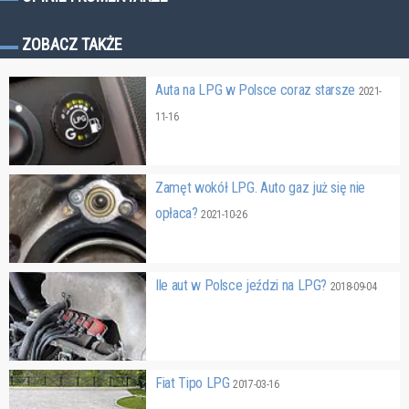
ZOBACZ TAKŻE
Auta na LPG w Polsce coraz starsze
2021-
11-16
Zamęt wokół LPG. Auto gaz już się nie
opłaca?
2021-10-26
Ile aut w Polsce jeździ na LPG?
2018-09-04
Fiat Tipo LPG
2017-03-16