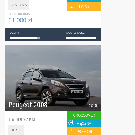
BENZYNA
TYLNY
CENA ŚREDNIA
81 000 zł
OCENY
DOSTĘPNOŚĆ
Peugeot 2008
2015
CROSSOVER
1.6 HDI 92 KM
RĘCZNA
DIESEL
PRZEDNI