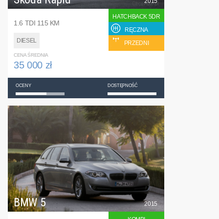
2015
HATCHBACK 5DR
1.6 TDI 115 KM
RĘCZNA
DIESEL
PRZEDNI
CENA ŚREDNIA
35 000 zł
OCENY
DOSTĘPNOŚĆ
BMW 5
2015