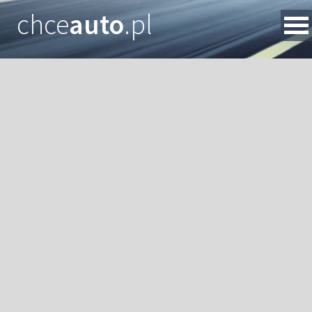
chce
auto
.pl