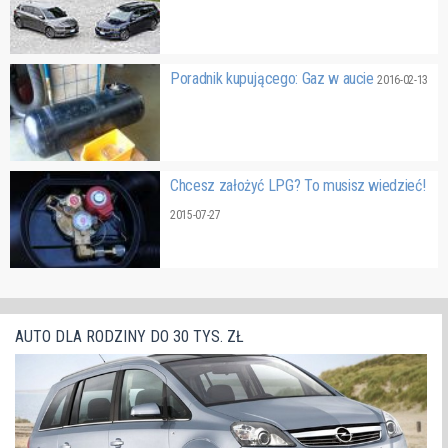
Poradnik kupującego: Gaz w aucie
2016-02-13
Chcesz założyć LPG? To musisz wiedzieć!
2015-07-27
AUTO DLA RODZINY DO 30 TYS. ZŁ