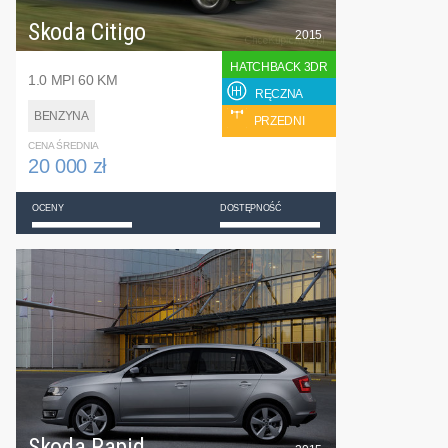
Skoda Citigo
2015
HATCHBACK 3DR
1.0 MPI 60 KM
RĘCZNA
BENZYNA
PRZEDNI
CENA ŚREDNIA
20 000 zł
OCENY
DOSTĘPNOŚĆ
Skoda Rapid