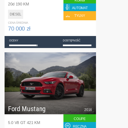
KOMBI
20d 190 KM
AUTOMAT
DIESEL
TYLNY
CENA ŚREDNIA
70 000 zł
OCENY
DOSTĘPNOŚĆ
Ford Mustang
2016
COUPE
5.0 V8 GT 421 KM
RĘCZNA