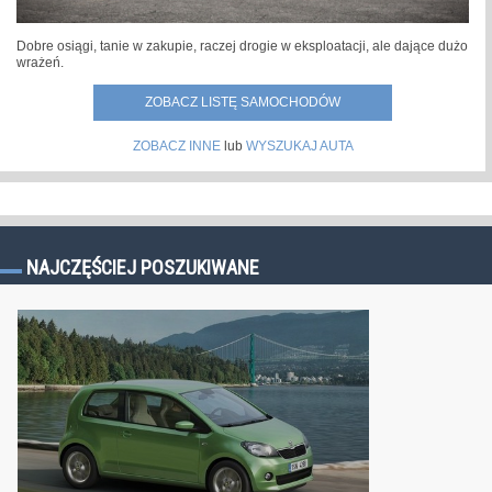
Dobre osiągi, tanie w zakupie, raczej drogie w eksploatacji, ale dające dużo
wrażeń.
ZOBACZ LISTĘ SAMOCHODÓW
ZOBACZ INNE
lub
WYSZUKAJ AUTA
NAJCZĘŚCIEJ POSZUKIWANE