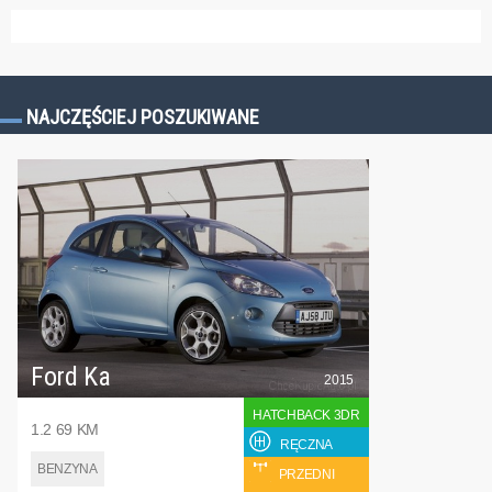
NAJCZĘŚCIEJ POSZUKIWANE
Ford Ka
2015
HATCHBACK 3DR
1.2 69 KM
RĘCZNA
BENZYNA
PRZEDNI