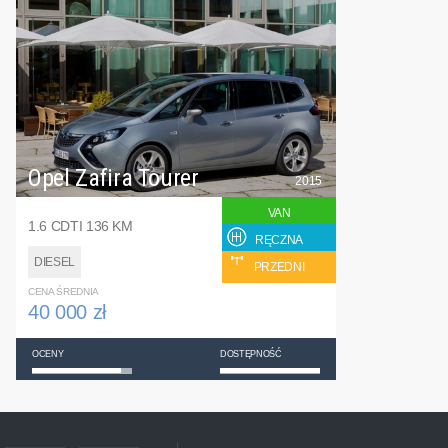
Opel Zafira Tourer
2015
VAN
1.6 CDTI 136 KM
RĘCZNA
DIESEL
PRZEDNI
CENA ŚREDNIA
40 000 zł
OCENY
DOSTĘPNOŚĆ