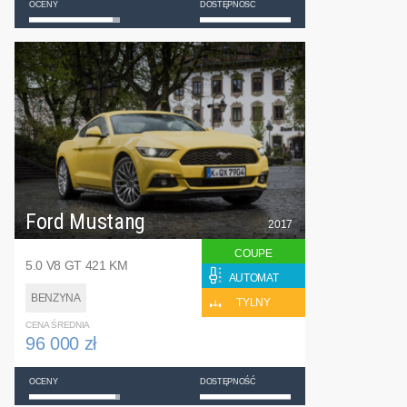
OCENY
DOSTĘPNOŚĆ
Ford Mustang
2017
COUPE
5.0 V8 GT 421 KM
AUTOMAT
BENZYNA
TYLNY
CENA ŚREDNIA
96 000 zł
OCENY
DOSTĘPNOŚĆ