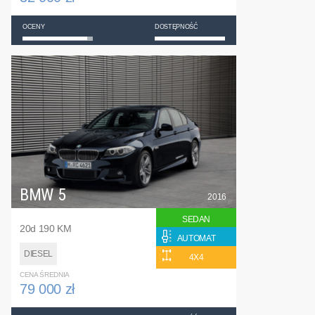
OCENY
DOSTĘPNOŚĆ
BMW 5
2016
SEDAN
20d 190 KM
AUTOMAT
DIESEL
4X4
CENA ŚREDNIA
79 000 zł