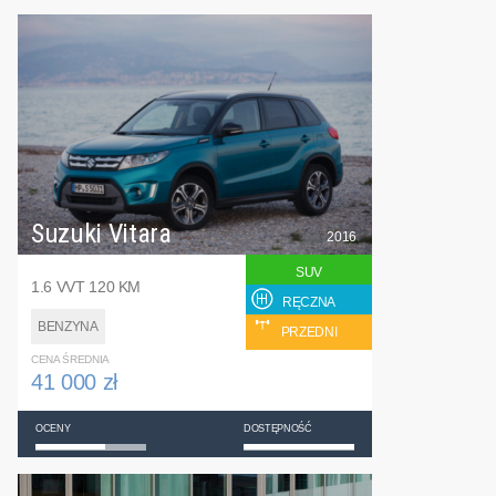
Suzuki Vitara
2016
SUV
1.6 VVT 120 KM
RĘCZNA
BENZYNA
PRZEDNI
CENA ŚREDNIA
41 000 zł
OCENY
DOSTĘPNOŚĆ