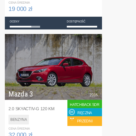
CENA ŚREDNIA
19 000 zł
OCENY
DOSTĘPNOŚĆ
Mazda 3
2015
HATCHBACK 5DR
2.0 SKYACTIV-G 120 KM
RĘCZNA
BENZYNA
PRZEDNI
CENA ŚREDNIA
32 000 zł