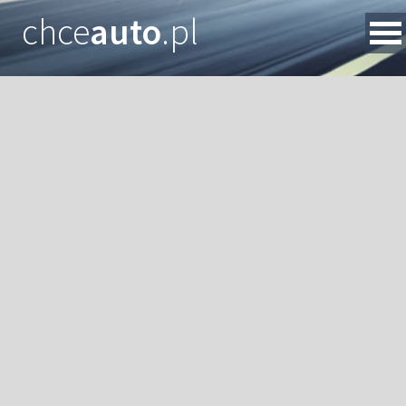
chce
auto
.pl