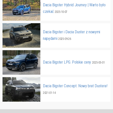
Dacia Bigster Hybrid Journey | Warto było
czekać
2025-10-07
Dacia Bigster i Dacia Duster z nowymi
napędami
2025-09-26
Dacia Bigster LPG. Polskie ceny
2025-05-01
Dacia Bigster Concept. Nowy brat Dustera!
2021-01-14