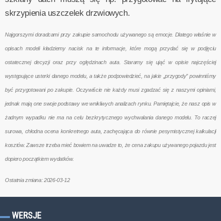
skrzypienia uszczelek drzwiowych.
Najgorszymi doradcami przy zakupie samochodu używanego są emocje. Dlatego właśnie w
opisach modeli kładziemy nacisk na te informacje, które mogą przydać się w podjęciu
ostatecznej decyzji oraz przy oględzinach auta. Staramy się ująć w opisie najczęściej
występujące usterki danego modelu, a także podpowiedzieć, na jakie „przygody” powinniśmy
być przygotowani po zakupie. Oczywiście nie każdy musi zgadzać się z naszymi opiniami,
jednak mają one swoje podstawy we wnikliwych analizach rynku. Pamiętajcie, że nasz opis w
żadnym wypadku nie ma na celu bezkrytycznego wychwalania danego modelu. To raczej
surowa, chłodna ocena konkretnego auta, zachęcająca do równie pesymistycznej kalkulacji
kosztów. Zawsze trzeba mieć bowiem na uwadze to, że cena zakupu używanego pojazdu jest
dopiero początkiem wydatków.
Ostatnia zmiana: 2026-03-12
WERSJE