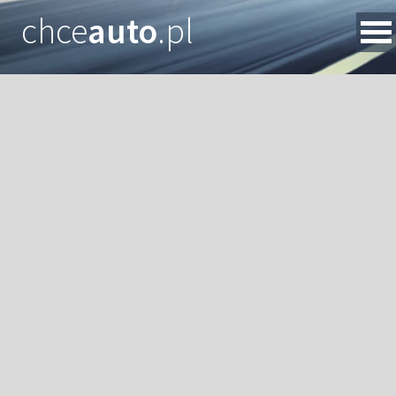
chce
auto
.pl