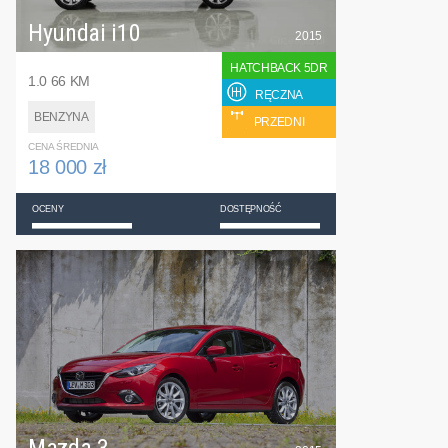
Hyundai i10
2015
HATCHBACK 5DR
1.0 66 KM
RĘCZNA
BENZYNA
PRZEDNI
CENA ŚREDNIA
18 000 zł
OCENY
DOSTĘPNOŚĆ