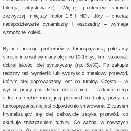
tolerują wtryskiwacze). Więcej problemów sprawia
zazwyczaj mniejszy motor 1,6 l HDI, który – chociaż
nadspodziewanie dynamiczny i oszczędny – wymaga
wzmożonej opieki.
By ich uniknąć problemów z turbosprężarką polecamy
skrócić interwał wymiany oleju do 10-15 tys. km i stosować
dobrej jakości olej syntetyczny (np. 5w30). Po zakupie
radzimy też wymienić lub wyczyścić metalowy przewód,
którym olej doprowadzany jest do turbiny. Często – w
wyniku pracy pod dużym obciążeniem – zatkaniu ulega
sitko na śrubie mocującej przewód do bloku, przez co
turbosprężarka nie jest odpowiednio smarowana. Z czasem
krystalizujący się olej całkowicie zatyka przewód, co
skutkuje zniszczeniem turbiny. Co ważne, w nowszych
wersjach, śruba mocująca przewód nie miała już owego