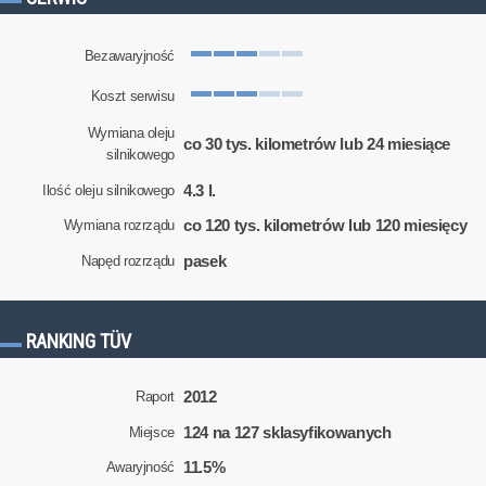
Bezawaryjność
Koszt serwisu
Wymiana oleju
co 30 tys. kilometrów lub 24 miesiące
silnikowego
4.3 l.
Ilość oleju silnikowego
co 120 tys. kilometrów lub 120 miesięcy
Wymiana rozrządu
pasek
Napęd rozrządu
RANKING TÜV
2012
Raport
124 na 127 sklasyfikowanych
Miejsce
11.5%
Awaryjność