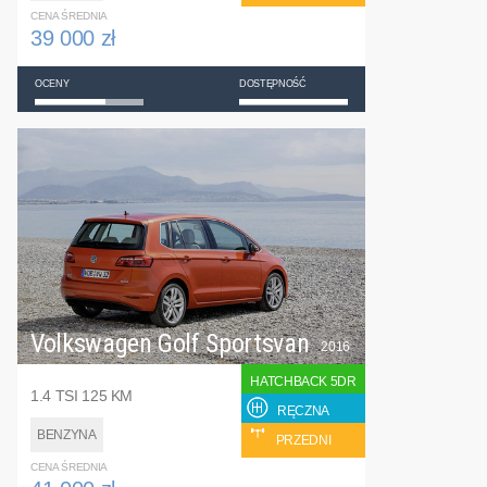
CENA ŚREDNIA
39 000 zł
OCENY
DOSTĘPNOŚĆ
Volkswagen Golf Sportsvan
2016
HATCHBACK 5DR
1.4 TSI 125 KM
RĘCZNA
BENZYNA
PRZEDNI
CENA ŚREDNIA