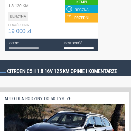
KOMBI
1.8 120 KM
RĘCZNA
BENZYNA
PRZEDNI
CENA ŚREDNIA
19 000 zł
OCENY
DOSTĘPNOŚĆ
CITROEN C5 II 1.8 16V 125 KM OPINIE I KOMENTARZE
AUTO DLA RODZINY DO 50 TYS. ZŁ