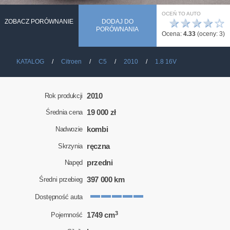
OCEŃ TO AUTO
★
★
★
★
☆
ZOBACZ PORÓWNANIE
DODAJ DO
PORÓWNANIA
Ocena:
4.33
(oceny:
3
)
KATALOG
Citroen
C5
2010
1.8 16V
2010
Rok produkcji
19 000 zł
Średnia cena
kombi
Nadwozie
ręczna
Skrzynia
przedni
Napęd
397 000 km
Średni przebieg
Dostępność auta
3
1749 cm
Pojemność