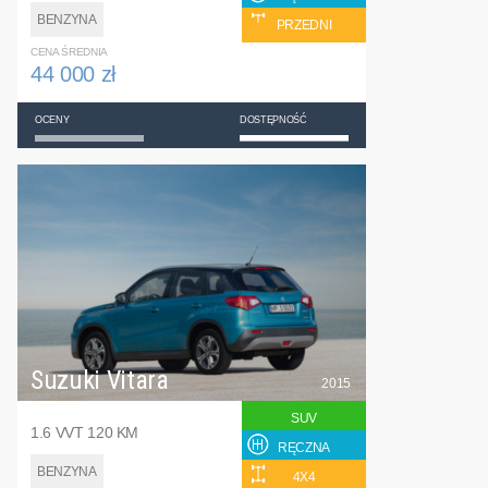
BENZYNA
PRZEDNI
CENA ŚREDNIA
44 000 zł
OCENY
DOSTĘPNOŚĆ
Suzuki Vitara
2015
SUV
1.6 VVT 120 KM
RĘCZNA
BENZYNA
4X4