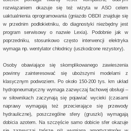
rozwiązaniem okazuje się też wizyta w ASO celem
uaktualnienia oprogramowania (gniazdo OBDII znajduje się
w przednim podłokietniku, do diagnostyki niezbędny jest
program serwisowy o nazwie Lexia). Podobnie jak w
poprzedniku, stosunkowo często interwencji elektryka
wymaga np. wentylator chłodnicy (uszkodzone rezystory).
Osoby obawiające się skomplikowanego zawieszenia
powinny zainteresować się uboższymi modelami z
klasycznym podwoziem. Po około 150-200 tys. km układ
hydropneumatyczny wymaga zazwyczaj fachowej obsługi –
w siłownikach zaczynają się pojawiać wycieki (czasami
naprawy wymagają też przecierające się przewody
hydrauliczne), poszczególne sfery (gruszki) wymagają
dobicia azotem. Na szczęście samo dobicie sfer okazuje
się zazwyczaj tańsze niż wymiana amortyzatorów w