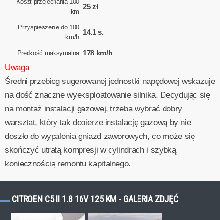
Koszt przejechania 100
25 zł
km
Przyspieszenie do 100
14.1 s.
km/h
178 km/h
Prędkość maksymalna
Uwaga
Średni przebieg sugerowanej jednostki napędowej wskazuje
na dość znaczne wyeksploatowanie silnika. Decydując się
na montaż instalacji gazowej, trzeba wybrać dobry
warsztat, który tak dobierze instalację gazową by nie
doszło do wypalenia gniazd zaworowych, co może się
skończyć utratą kompresji w cylindrach i szybką
koniecznością remontu kapitalnego.
CITROEN C5 II 1.8 16V 125 KM - GALERIA ZDJĘĆ