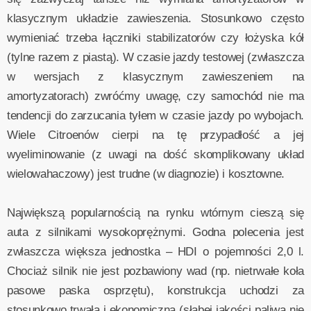
klasycznym układzie zawieszenia. Stosunkowo często
wymieniać trzeba łączniki stabilizatorów czy łożyska kół
(tylne razem z piastą). W czasie jazdy testowej (zwłaszcza
w wersjach z klasycznym zawieszeniem na
amortyzatorach) zwróćmy uwagę, czy samochód nie ma
tendencji do zarzucania tyłem w czasie jazdy po wybojach.
Wiele Citroenów cierpi na tę przypadłość a jej
wyeliminowanie (z uwagi na dość skomplikowany układ
wielowahaczowy) jest trudne (w diagnozie) i kosztowne.
Największą popularnością na rynku wtórnym cieszą się
auta z silnikami wysokoprężnymi. Godna polecenia jest
zwłaszcza większa jednostka – HDI o pojemności 2,0 l.
Chociaż silnik nie jest pozbawiony wad (np. nietrwałe koła
pasowe paska osprzętu), konstrukcja uchodzi za
stosunkowo trwałą i ekonomiczną (słabej jakości paliwa nie