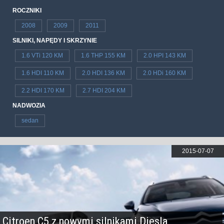
ROCZNIKI
2008
2009
2011
SILNIKI, NAPĘDY I SKRZYNIE
1.6 VTi 120 KM
1.6 THP 155 KM
2.0 HPI 143 KM
1.6 HDI 110 KM
2.0 HDI 136 KM
2.0 HDi 160 KM
2.2 HDI 170 KM
2.7 HDI 204 KM
NADWOZIA
sedan
2015-07-07
Citroen C5 z nowymi silnikami Diesla