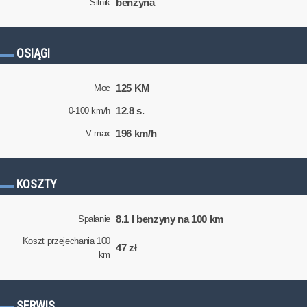
benzyna
Silnik
OSIĄGI
125 KM
Moc
12.8 s.
0-100 km/h
196 km/h
V max
KOSZTY
8.1 l benzyny na 100 km
Spalanie
Koszt przejechania 100
47 zł
km
SERWIS