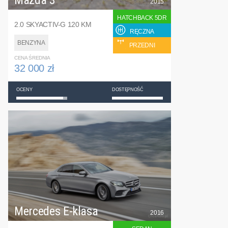
Mazda 3
2015
HATCHBACK 5DR
2.0 SKYACTIV-G 120 KM
RĘCZNA
BENZYNA
PRZEDNI
CENA ŚREDNIA
32 000 zł
OCENY
DOSTĘPNOŚĆ
Mercedes E-klasa
2016