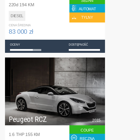
SEDAN
220d 194 KM
AUTOMAT
DIESEL
TYLNY
CENA ŚREDNIA
83 000 zł
OCENY
DOSTĘPNOŚĆ
Peugeot RCZ
2015
COUPE
1.6 THP 155 KM
RĘCZNA