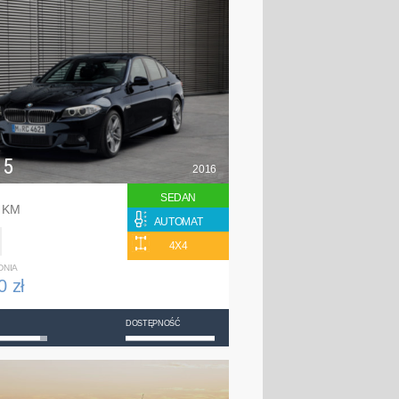
 5
2016
SEDAN
0 KM
AUTOMAT
4X4
DNIA
0 zł
DOSTĘPNOŚĆ