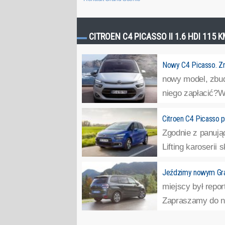
CITROEN C4 PICASSO II 1.6 HDI 115 
Nowy C4 Picasso. Z
nowy model, zbud
niego zapłacić?W
Citroen C4 Picasso po
Zgodnie z panują
Lifting karoserii 
Jeździmy nowym Gra
miejscy był repo
Zapraszamy do na