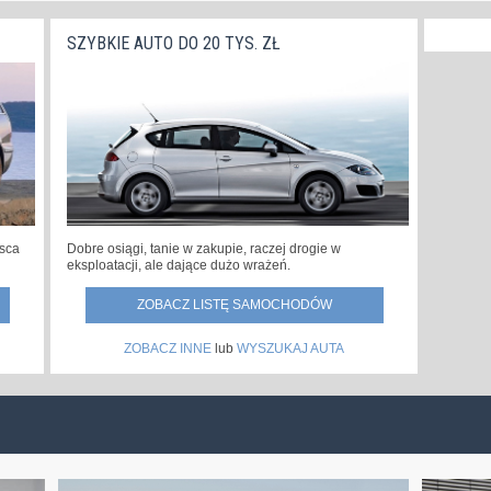
SZYBKIE AUTO DO 20 TYS. ZŁ
jsca
Dobre osiągi, tanie w zakupie, raczej drogie w
eksploatacji, ale dające dużo wrażeń.
ZOBACZ LISTĘ SAMOCHODÓW
ZOBACZ INNE
lub
WYSZUKAJ AUTA