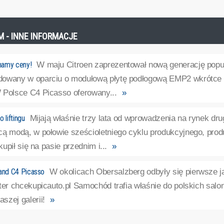
KM - INNE INFORMACJE
namy ceny!
W maju Citroen zaprezentował nową generację popu
owany w oparciu o modułową płytę podłogową EMP2 wkrótce tra
 Polsce C4 Picasso oferowany...
»
 liftingu
Mijają właśnie trzy lata od wprowadzenia na rynek dru
cą modą, w połowie sześcioletniego cyklu produkcyjnego, prod
skupił się na pasie przednim i...
»
nd C4 Picasso
W okolicach Obersalzberg odbyły się pierwsze 
rter chcekupicauto.pl Samochód trafia właśnie do polskich sal
szej galerii!
»