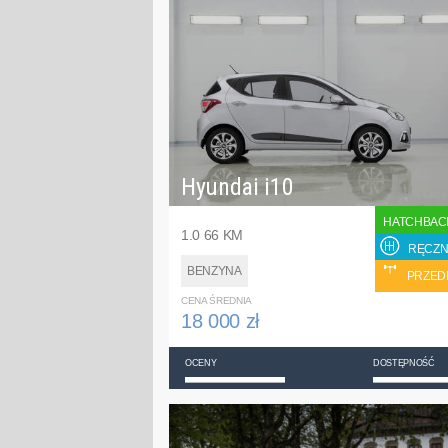
Hyundai i10
HATCHBAC
1.0 66 KM
RĘCZN
BENZYNA
PRZED
CENA ŚREDNIA
18 000 zł
OCENY
DOSTĘPNOŚĆ