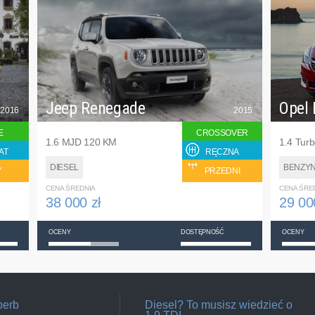
Jeep Renegade
Opel 
2016
2015
E
CROSSOVER
1.6 MJD 120 KM
1.4 Tur
AT
RĘCZNA
DIESEL
BENZY
Y
PRZEDNI
CENA ŚREDNIA
CENA ŚRE
38 000 zł
29 00
OCENY
DOSTĘPNOŚĆ
OCENY
perb
Diesel? To musisz wiedzieć o