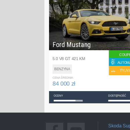
Ford Mustang
COUP
5.0 V8 GT 421 KM
AUTOM
BENZYNA
TYLN
CENA ŚREDNIA
84 000 zł
OCENY
DOSTĘPNOŚĆ
Skoda Su