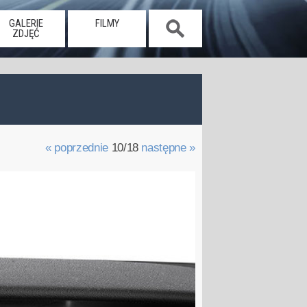
GALERIE
FILMY
ZDJĘĆ
« poprzednie
10/18
następne »