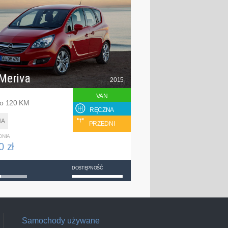
Meriva
2015
VAN
bo 120 KM
RĘCZNA
NA
PRZEDNI
DNIA
0 zł
DOSTĘPNOŚĆ
Samochody używane