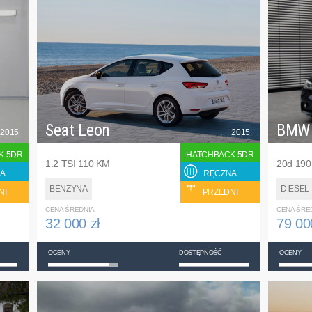
Seat Leon
BMW
2015
2015
K 5DR
HATCHBACK 5DR
1.2 TSI 110 KM
20d 19
A
RĘCZNA
BENZYNA
DIESEL
NI
PRZEDNI
CENA ŚREDNIA
CENA ŚRE
32 000 zł
79 00
OCENY
DOSTĘPNOŚĆ
OCENY