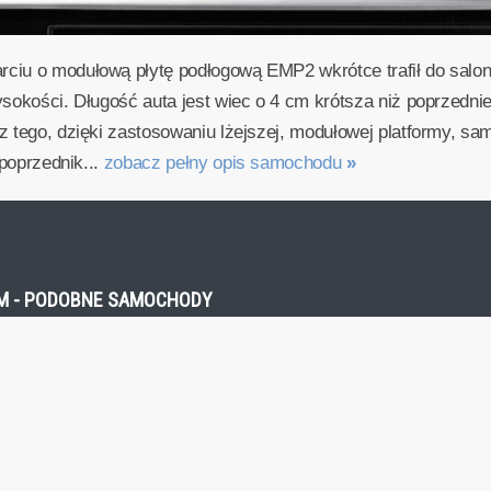
rciu o modułową płytę podłogową EMP2 wkrótce trafił do sal
ysokości. Długość auta jest wiec o 4 cm krótsza niż poprzedni
z tego, dzięki zastosowaniu lżejszej, modułowej platformy, s
 poprzednik...
zobacz pełny opis samochodu
»
5 KM - PODOBNE SAMOCHODY