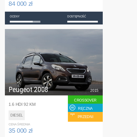
84 000 zł
OCENY
DOSTĘPNOŚĆ
Peugeot 2008
2015
CROSSOVER
1.6 HDI 92 KM
RĘCZNA
DIESEL
PRZEDNI
CENA ŚREDNIA
35 000 zł