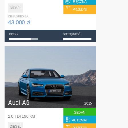
RĘCZNA
DIESEL
PRZEDNI
CENA ŚREDNIA
43 000 zł
OCENY
DOSTĘPNOŚĆ
Audi A6
2015
SEDAN
2.0 TDI 190 KM
AUTOMAT
DIESEL