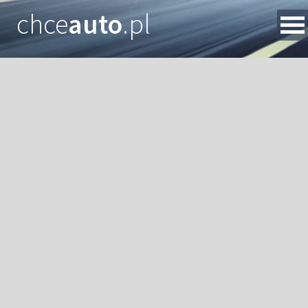
chce
auto
.pl