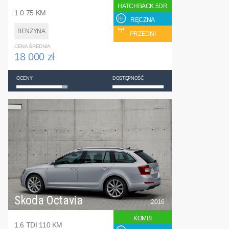
HATCHBACK 5DR
1.0 75 KM
RĘCZNA
BENZYNA
PRZEDNI
CENA ŚREDNIA
18 000 zł
OCENY
DOSTĘPNOŚĆ
Skoda Octavia
2016
KOMBI
1.6 TDI 110 KM