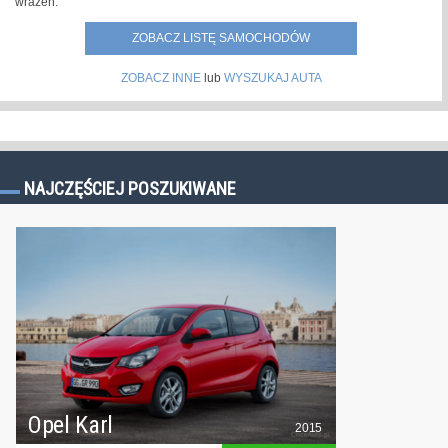
wrażeń.
ZOBACZ LISTĘ SAMOCHODÓW
ZOBACZ INNE
lub
WYSZUKAJ AUTA
NAJCZĘŚCIEJ POSZUKIWANE
Opel Karl
2015