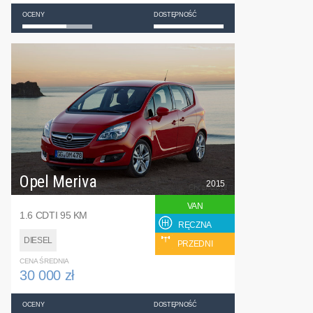
OCENY
DOSTĘPNOŚĆ
Opel Meriva
2015
VAN
1.6 CDTI 95 KM
RĘCZNA
DIESEL
PRZEDNI
CENA ŚREDNIA
30 000 zł
OCENY
DOSTĘPNOŚĆ