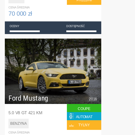
PRZEDNI
CENA ŚREDNIA
70 000 zł
OCENY
DOSTĘPNOŚĆ
Ford Mustang
2016
COUPE
5.0 V8 GT 421 KM
AUTOMAT
BENZYNA
TYLNY
CENA ŚREDNIA