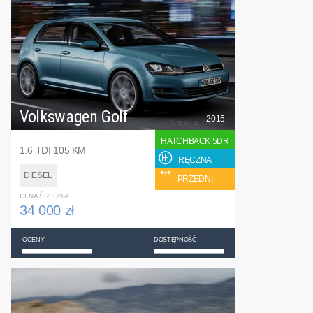
Volkswagen Golf
2015
HATCHBACK 5DR
1.6 TDI 105 KM
RĘCZNA
DIESEL
PRZEDNI
CENA ŚREDNIA
34 000 zł
OCENY
DOSTĘPNOŚĆ