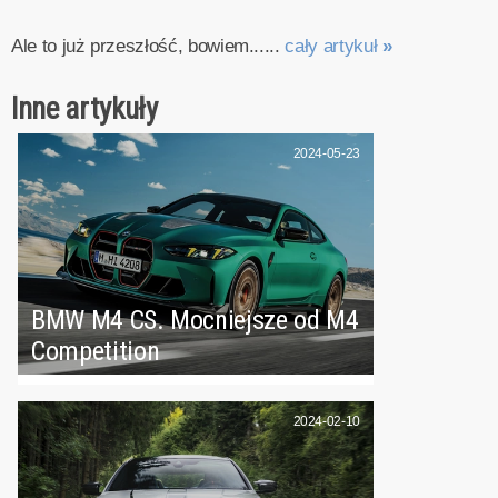
Ale to już przeszłość, bowiem......
cały artykuł
»
Inne artykuły
2024-05-23
BMW M4 CS. Mocniejsze od M4
Competition
2024-02-10