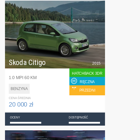
Skoda Citigo
2015
HATCHBACK 3DR
1.0 MPI 60 KM
RĘCZNA
BENZYNA
PRZEDNI
CENA ŚREDNIA
20 000 zł
OCENY
DOSTĘPNOŚĆ