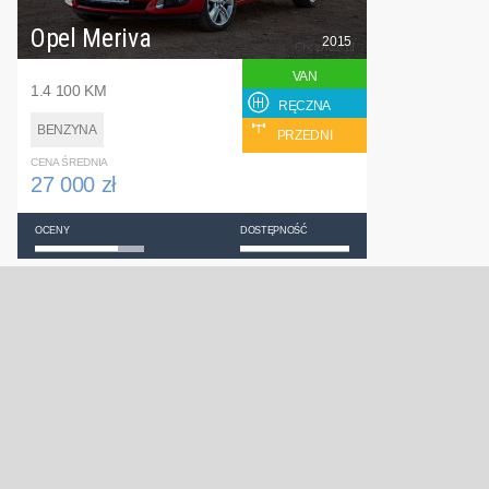
Opel Meriva
2015
VAN
1.4 100 KM
RĘCZNA
BENZYNA
PRZEDNI
CENA ŚREDNIA
27 000 zł
OCENY
DOSTĘPNOŚĆ
Skoda Superb
Toyota Yaris
Ford Mondeo
Opel Corsa