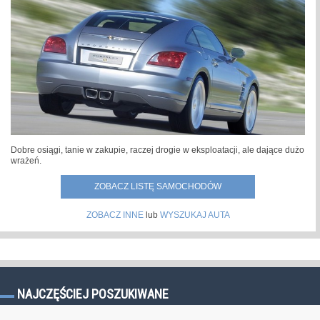
Dobre osiągi, tanie w zakupie, raczej drogie w eksploatacji, ale dające dużo
wrażeń.
ZOBACZ LISTĘ SAMOCHODÓW
ZOBACZ INNE
lub
WYSZUKAJ AUTA
NAJCZĘŚCIEJ POSZUKIWANE