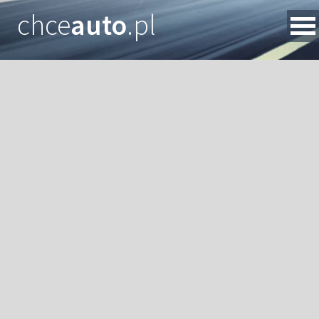
chce
auto
.pl