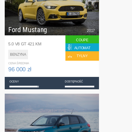
Ford Mustang
2017
COUPE
5.0 V8 GT 421 KM
AUTOMAT
BENZYNA
TYLNY
CENA ŚREDNIA
96 000 zł
OCENY
DOSTĘPNOŚĆ