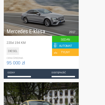
Mercedes E-klasa
2017
SEDAN
220d 194 KM
AUTOMAT
DIESEL
TYLNY
CENA ŚREDNIA
95 000 zł
OCENY
DOSTĘPNOŚĆ