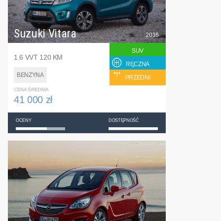
Suzuki Vitara
2016
SUV
1.6 VVT 120 KM
RĘCZNA
BENZYNA
PRZEDNI
CENA ŚREDNIA
41 000 zł
OCENY
DOSTĘPNOŚĆ